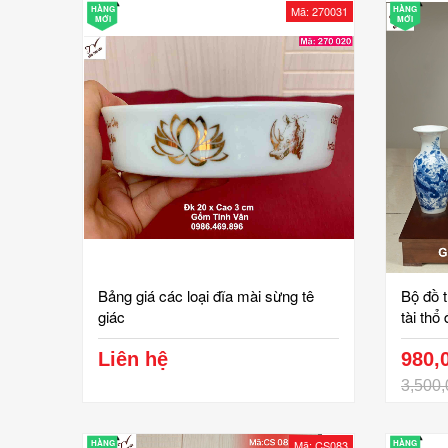
HÀNG
Mã: 270031
HÀNG
MỚI
MỚI
Bảng giá các loại đĩa mài sừng tê
Bộ đồ 
giác
tài thổ
lam, vẽ
Liên hệ
nguyệt,
980,
vân
3,500,
HÀNG
Mã: CS083
HÀNG