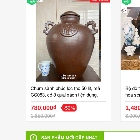
MỚI
MỚI
Chum sành phúc lộc thọ 50 lit, mã
Bộ đồ 
CS083, có 3 quai xách tiện dụng,
hoa se
bình ngâm rượu ngon, khử độc, khử
bát nha
-53%
andehit, cao 60 ngang 53 cm, vò
780,000₫
trái câ
1,48
rượu sành bát tràng cao cấp
1,650,000₫
6,000,
SẢN PHẨM MỚI CẬP NHẬT