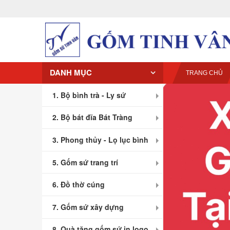
DANH MỤC
TRANG CHỦ
1. Bộ bình trà - Ly sứ
2. Bộ bát đĩa Bát Tràng
3. Phong thủy - Lọ lục bình
5. Gốm sứ trang trí
6. Đồ thờ cúng
7. Gốm sứ xây dựng
8. Quà tặng gốm sứ in logo