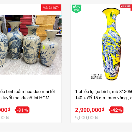
Mã: 314074
HÀNG
MỚI
ốc bình cắm hoa đào mai tết
1 chiếc lọ lục bình, mã 31205
n tuyết mai đủ cỡ tại HCM
140 + đế 15 cm, men vàng , 
sơn thuỷ hữu tình, gốm sứ bá
-91%
-42%
000₫
tinh vân
2,900,000₫
000₫
5,000,000₫