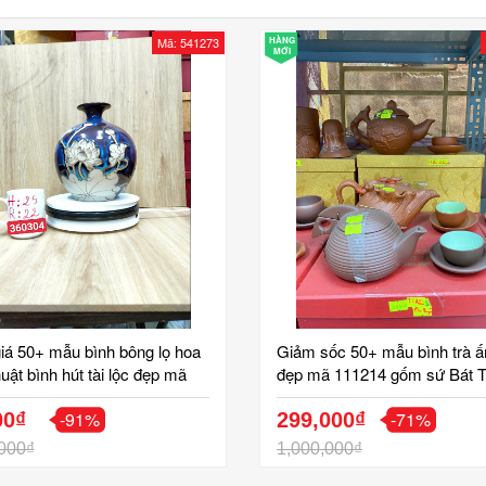
Mã: 541273
HÀNG
MỚI
iá 50+ mẫu bình bông lọ hoa
Giảm sốc 50+ mẫu bình trà 
uật bình hút tài lộc đẹp mã
đẹp mã 111214 gốm sứ Bát T
 gốm sứ Bát Tràng Tinh Vân
Tinh Vân
-91%
-71%
00₫
299,000₫
000₫
1,000,000₫