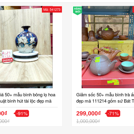
Mã: 541273
HÀNG
MỚI
iá 50+ mẫu bình bông lọ hoa
Giảm sốc 50+ mẫu bình trà 
uật bình hút tài lộc đẹp mã
đẹp mã 111214 gốm sứ Bát T
 gốm sứ Bát Tràng Tinh Vân
Tinh Vân
-91%
-71%
00₫
299,000₫
000₫
1,000,000₫