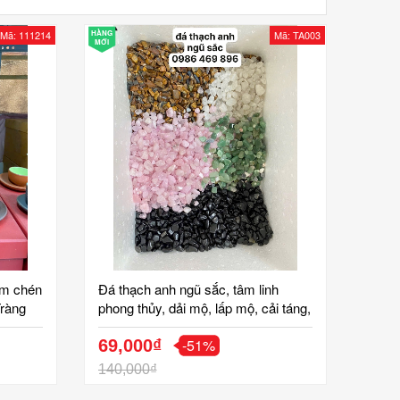
Mã: 111214
HÀNG
Mã: TA003
MỚI
ấm chén
Đá thạch anh ngũ sắc, tâm linh
ràng
phong thủy, dải mộ, lấp mộ, cải táng,
hạ huyệt, hoàn long mạch, gốm tinh
-51%
vân bát tràng Giá bán cho số lượng
69,000₫
nhiều
140,000₫