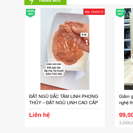
HÀNG MỚI
HÀNG
Mã: DNS015
HÀNG
MỚI
MỚI
ĐẤT NGŨ SẮC TÂM LINH PHONG
Giảm g
THỦY – ĐẤT NGŨ LINH CAO CẤP
nghệ th
BÁT TRÀNG
541273
Liên hệ
99,0
1,000,