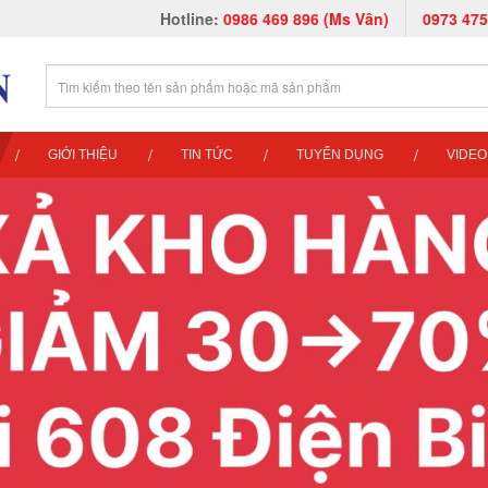
Hotline:
0986 469 896 (Ms Vân)
0973 475
GIỚI THIỆU
TIN TỨC
TUYỂN DỤNG
VIDEO