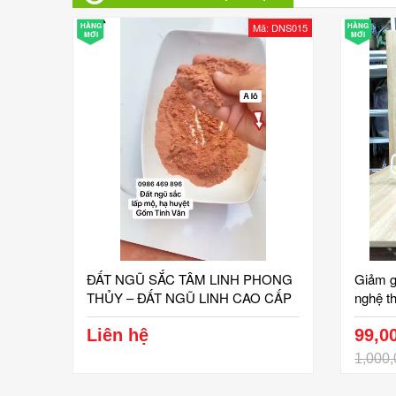
HÀNG
Mã: DNS015
HÀNG
MỚI
MỚI
ĐẤT NGŨ SẮC TÂM LINH PHONG
Giảm g
THỦY – ĐẤT NGŨ LINH CAO CẤP
nghệ th
BÁT TRÀNG
541273
Liên hệ
99,0
1,000,