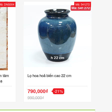
Mã: DNS004
Mã: 541272
ơm tâm
Lọ hoa hoả biến cao 22 cm
hạ
n
-21%
790,000₫
990,000₫