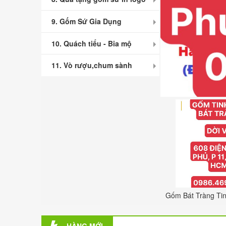
9. Gốm Sứ Gia Dụng
10. Quách tiểu - Bia mộ
11. Vò rượu,chum sành
Cách mài sừng tê giác hiệu quả nhất
Đĩa mài sừng tê giác bán ở đâu ? Mua đĩa mài sừng tê giác ở đâu uy tín ?