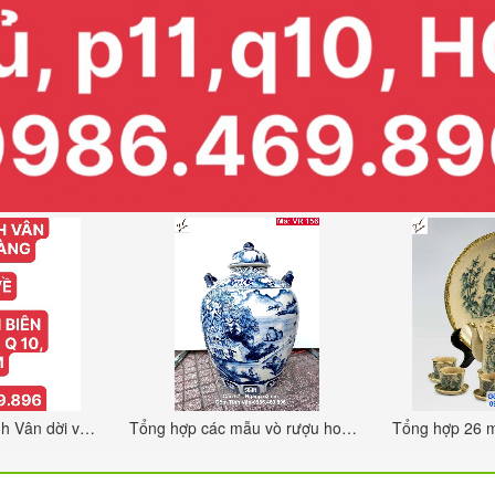
Gốm Bát Tràng Tinh Vân dời về 608 Điện Biên Phủ p11 q10 hcm
Tổng hợp các mẫu vò rượu hoa văn, chum sành, bình ngâm rượu 10-15-20-30-50 lit, mã VR180, gốm sứ bát tràng tinh vân