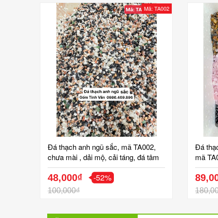
Mã: TA002
Đá thạch anh ngũ sắc, mã TA002,
Đá thạ
chưa mài , dải mộ, cải táng, đá tâm
mã TA0
linh phong thủy Gốm Tinh Vân
tâm lin
-52%
48,000₫
89,0
100,000₫
180,0