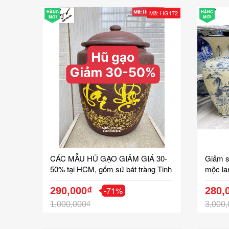
HÀNG
Mã: HG172
HÀNG
MỚI
MỚI
CÁC MẪU HŨ GẠO GIẢM GIÁ 30-
Giảm s
50% tại HCM, gốm sứ bát tràng Tinh
mộc la
Vân mã HG172
-71%
290,000₫
280,
1,000,000₫
3,000,