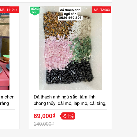
Mã: 111214
HÀNG
Mã: TA003
MỚI
ấm chén
Đá thạch anh ngũ sắc, tâm linh
ràng
phong thủy, dải mộ, lấp mộ, cải táng,
hạ huyệt, hoàn long mạch, gốm tinh
-51%
vân bát tràng Giá bán cho số lượng
69,000₫
nhiều
140,000₫