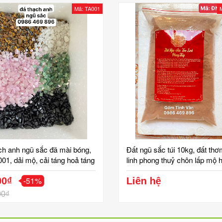
Mã: TA001
ch anh ngũ sắc đã mài bóng,
Đất ngũ sắc túi 10kg, đất th
01, dải mộ, cải táng hoả táng
linh phong thuỷ chôn lấp mộ 
h phong thuỷ, gốm tinh vân
huyệt sang cát Gốm Tinh Vâ
-51%
00₫
Liên hệ
00₫