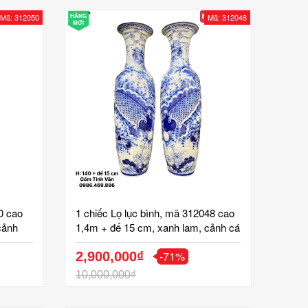
Mã: 312050
HÀNG
Mã: 312048
MỚI
0 cao
1 chiếc Lọ lục bình, mã 312048 cao
cảnh
1,4m + đế 15 cm, xanh lam, cảnh cá
t tràng
chép hoa sen, lý ngư vọng nguyệt,
-71%
gốm bát tràng tinh vân
2,900,000₫
10,000,000₫