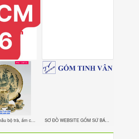
Tổng hợp 26 mẫu bộ trà, ấm chén men rạn cổ bọc viền đồng, mã 113017, đĩa cảnh, bát điếu, tẩu thuốc, gạt tàn, hộp trà, ống tăm, gốm bát tràng tinh vân
SƠ ĐỒ WEBSITE GỐM SỨ BÁT TRÀNG TINH VÂN