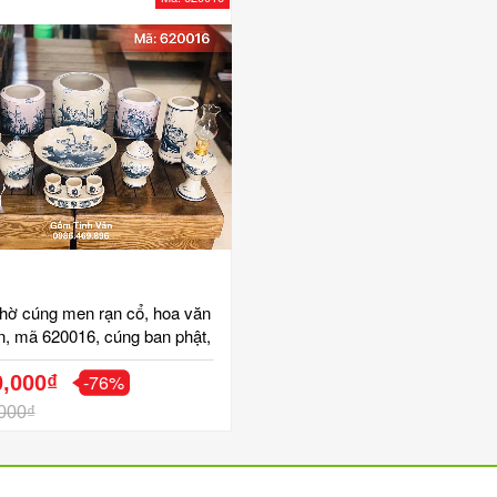
thờ cúng men rạn cổ, hoa văn
n, mã 620016, cúng ban phật,
ng, bình bông, ly nước, đĩa
-76%
y, đồ thờ men rạn bát tràng
0,000₫
000₫