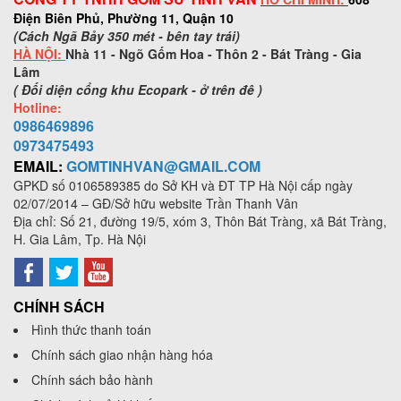
Điện Biên Phủ, Phường 11, Quận 10
(Cách Ngã Bảy 350 mét - bên tay trái)
HÀ NỘI:
Nhà 11 - Ngõ Gốm Hoa - Thôn 2 - Bát Tràng - Gia
Lâm
( Đối diện cổng khu Ecopark - ở trên đê )
Hotline:
0986469896
0973
475493
EMAIL:
GOMTINHVAN@GMAIL.COM
GPKD số
0106589385
do Sở KH và ĐT TP Hà Nội cấp ngày
02/07/2014 – GĐ/Sở hữu website Trần Thanh Vân
Địa chỉ: Số 21, đường 19/5, xóm 3, Thôn Bát Tràng, xã Bát Tràng,
H. Gia Lâm, Tp. Hà Nội
CHÍNH SÁCH
Hình thức thanh toán
Chính sách giao nhận hàng hóa
Chính sách bảo hành