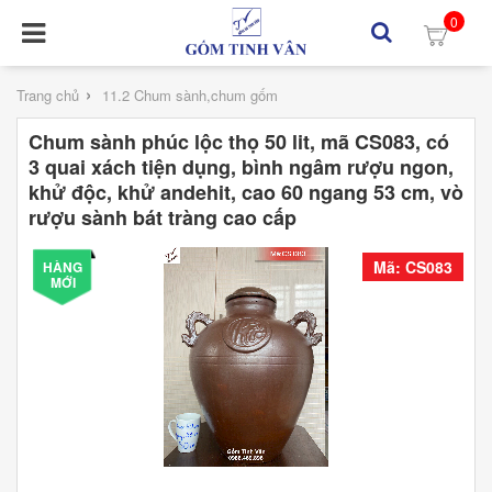
0
›
Trang chủ
11.2 Chum sành,chum gốm
Chum sành phúc lộc thọ 50 lit, mã CS083, có
3 quai xách tiện dụng, bình ngâm rượu ngon,
khử độc, khử andehit, cao 60 ngang 53 cm, vò
rượu sành bát tràng cao cấp
Mã: CS083
HÀNG
MỚI