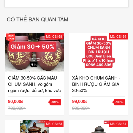
CÓ THỂ BẠN QUAN TÂM
BÁN
Mã: CS168
Mã: CS169
CHẠY
GIẢM 30-50% CÁC MẤU
XẢ KHO CHUM SÀNH -
CHUM SÀNH, vò gốm
BÌNH RƯỢU GIẢM GIÁ
ngâm rượu, đủ cỡ, khu vực
30-50%
HCM
90,000₫
99,000₫
-88%
-90%
700,000₫
990,000₫
Mã: CS163
Mã: CS164