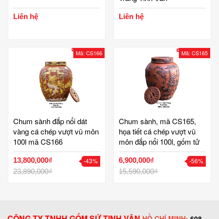
Liên hệ
Liên hệ
Mã: CS166
Mã: CS165
Chum sành đắp nổi dát
Chum sành, mã CS165,
vàng cá chép vượt vũ môn
họa tiết cá chép vượt vũ
100l mã CS166
môn đắp nổi 100l, gốm tử
sa Bát Tràng, ko men, khử
13,800,000₫
6,900,000₫
-43%
-56%
độc, gốm Tinh Vân
23,890,000₫
15,590,000₫
CÔNG TY TNHH GỐM SỨ TINH VÂN
HỒ CHÍ MINH:
608