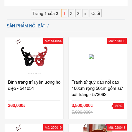
Trang 1 của 3
1
2
3
»
Cuối
SẢN PHẨM NỔI BẬT
Mã: 541054
Mã: 573062
Bình trang trí uyên ương hồ
Tranh tứ quý đắp nổi cao
điệp - 541054
100cm rộng 50cm gốm sứ
bát tràng - 573062
360,000₫
3,500,000₫
-30%
5,000,000₫
Mã: 250019
Mã: 520048