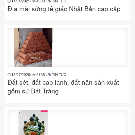
14/04/2021
/
4003
/
TIN TỨC
Đĩa mài sừng tê giác Nhật Bản cao cấp
13/07/2020
/
6136
/
TIN TỨC
Đất sét, đất cao lanh, đất nặn sản xuất
gốm sứ Bát Tràng