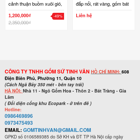
cảnh thuận buồm xuôi gió,
đắp nổi, rát vàng, gốm bát
ấm chén 500ml gốm bát
tràng cao cấp, gốm tinh
1,200,000₫
Liên hệ
-49%
tràng tinh vân
vân
2,350,000₫
CÔNG TY TNHH GỐM SỨ TINH VÂN
HỒ CHÍ MINH:
608
Điện Biên Phủ, Phường 11, Quận 10
(Cách Ngã Bảy 350 mét - bên tay trái)
HÀ NỘI:
Nhà 11 - Ngõ Gốm Hoa - Thôn 2 - Bát Tràng - Gia
Lâm
( Đối diện cổng khu Ecopark - ở trên đê )
Hotline:
0986469896
0973
475493
EMAIL:
GOMTINHVAN@GMAIL.COM
GPKD số
0106589385
do Sở KH và ĐT TP Hà Nội cấp ngày