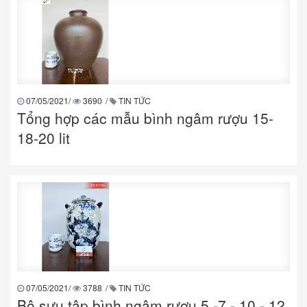
07/05/2021
/
3690
/
TIN TỨC
Tổng hợp các mẫu bình ngâm rượu 15-
18-20 lit
07/05/2021
/
3788
/
TIN TỨC
Bộ sựu tập bình ngâm rượu 5 -7 - 10 - 12