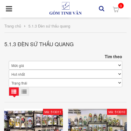
0
›
Trang chủ
5.1.3 Đèn sứ thấu quang
5.1.3 ĐÈN SỨ THẤU QUANG
Tìm theo
Mã: 513011
Mã: 513010