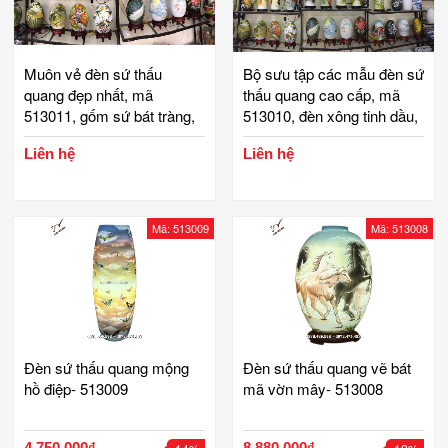
Muôn vẻ đèn sứ thấu
Bộ sưu tập các mẫu đèn sứ
quang đẹp nhất, mã
thấu quang cao cấp, mã
513011, gốm sứ bát tràng,
513010, đèn xông tinh dầu,
tinh vân
đèn ngủ, gốm bát tràng, tinh
Liên hệ
Liên hệ
vân
Mã: 513009
Mã: 513008
Đèn sứ thấu quang mộng
Đèn sứ thấu quang vẽ bát
hồ điệp- 513009
mã vờn mây- 513008
4,750,000₫
8,880,000₫