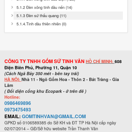
5.1.2 Đèn xông tinh dầu nến (14)
5.1.3 Đèn sứ thấu quang (11)
5.1.4.Tinh dầu thiên nhiên (0)
CÔNG TY TNHH GỐM SỨ TINH VÂN
HỒ CHÍ MINH:
608
Điện Biên Phủ, Phường 11, Quận 10
(Cách Ngã Bảy 350 mét - bên tay trái)
HÀ NỘI:
Nhà 11 - Ngõ Gốm Hoa - Thôn 2 - Bát Tràng - Gia
Lâm
( Đối diện cổng khu Ecopark - ở trên đê )
Hotline:
0986469896
0973
475493
EMAIL:
GOMTINHVAN@GMAIL.COM
GPKD số
0106589385
do Sở KH và ĐT TP Hà Nội cấp ngày
02/07/2014 – GĐ/Sở hữu website Trần Thanh Vân