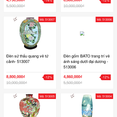
-14%
-12%
5,500,000₫
10,000,000₫
Mã: 513007
Mã: 513006
Đèn sứ thấu quang vẽ tứ
Đèn gốm BATO trang trí vẽ
cảnh- 513007
ánh sáng dưới đại dương -
513006
8,800,000₫
4,860,000₫
-12%
-12%
10,000,000₫
5,500,000₫
Mã: 513005
Mã: 513004