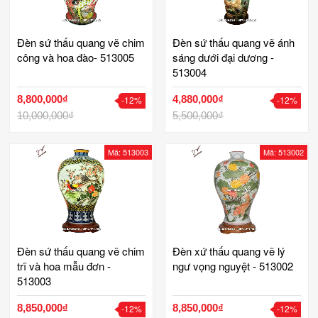
Đèn sứ thấu quang vẽ chim
Đèn sứ thấu quang vẽ ánh
công và hoa đào- 513005
sáng dưới đại dương -
513004
8,800,000₫
4,880,000₫
-12%
-12%
10,000,000₫
5,500,000₫
Mã: 513003
Mã: 513002
Đèn sứ thấu quang vẽ chim
Đèn xứ thấu quang vẽ lý
trĩ và hoa mẫu đơn -
ngư vọng nguyệt - 513002
513003
8,850,000₫
8,850,000₫
-12%
-12%