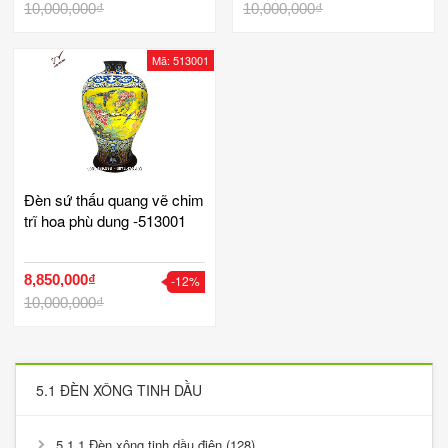
10,000,000₫
10,000,000₫
Mã: 513001
Đèn sứ thấu quang vẽ chim
trĩ hoa phù dung -513001
8,850,000₫
-12%
10,000,000₫
5.1 ĐÈN XÔNG TINH DẦU
5.1.1 Đèn xông tinh dầu điện (128)