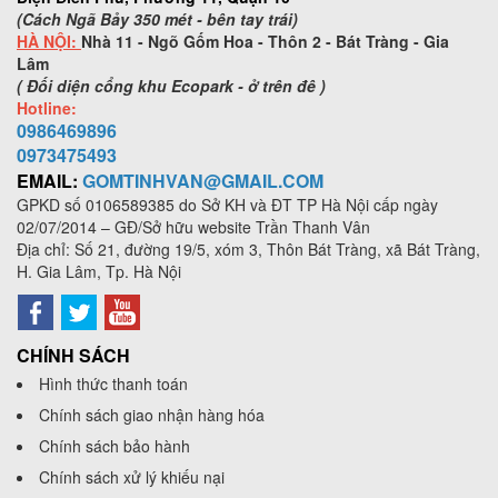
(Cách Ngã Bảy 350 mét - bên tay trái)
HÀ NỘI:
Nhà 11 - Ngõ Gốm Hoa - Thôn 2 - Bát Tràng - Gia
Lâm
( Đối diện cổng khu Ecopark - ở trên đê )
Hotline:
0986469896
0973
475493
EMAIL:
GOMTINHVAN@GMAIL.COM
GPKD số
0106589385
do Sở KH và ĐT TP Hà Nội cấp ngày
02/07/2014 – GĐ/Sở hữu website Trần Thanh Vân
Địa chỉ: Số 21, đường 19/5, xóm 3, Thôn Bát Tràng, xã Bát Tràng,
H. Gia Lâm, Tp. Hà Nội
CHÍNH SÁCH
Hình thức thanh toán
Chính sách giao nhận hàng hóa
Chính sách bảo hành
Chính sách xử lý khiếu nại