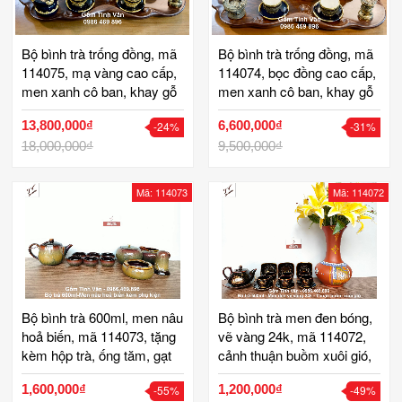
Bộ bình trà trống đồng, mã
Bộ bình trà trống đồng, mã
114075, mạ vàng cao cấp,
114074, bọc đồng cao cấp,
men xanh cô ban, khay gỗ
men xanh cô ban, khay gỗ
hương di lặc, gốm bát tràng
hương di lặc, gốm bát tràng
13,800,000₫
6,600,000₫
-24%
-31%
18,000,000₫
9,500,000₫
Mã: 114073
Mã: 114072
Bộ bình trà 600ml, men nâu
Bộ bình trà men đen bóng,
hoả biến, mã 114073, tặng
vẽ vàng 24k, mã 114072,
kèm hộp trà, ống tăm, gạt
cảnh thuận buồm xuôi gió,
tàn, bình chuyên trà, ấm
ấm chén 500ml gốm bát
1,600,000₫
1,200,000₫
-55%
-49%
chén gốm bát tràng tinh vân
tràng tinh vân