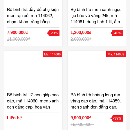
Bộ bình trà đầy đủ phụ kiện
Bộ bình trà men xanh ngọc
men rạn cổ, mã 114062,
lục bảo vẽ vàng 24k, mã
chạm khảm rồng bằng
114061, dung tích 1 lit, ấm
đồng vàng cao cấp, gồm 1
chén trà cao cấp, ấm cao
7,900,000₫
1,200,000₫
-29%
-40%
ấm 6 chén 7 đĩa, 1 hộp trà,
20 cm, ly trà cao 6 đk 5
1 ống tăm, 1 gạt tàn, 1 bộ
11,000,000₫
cm, khay 25x35 cm, bộ ấm
2,000,000₫
bát điếu, bộ ấm chén trà
chén vẽ vàng 24k xanh cổ
bọc đồng cao cấp
vịt
Mã: 114060
Mã: 114059
Bộ bình trà 12 con giáp cao
Bộ bình trà hoàng long mạ
cấp, mã 114060, men xanh
vàng cao cấp, mã 114059,
đen đẳng cấp, hoa văn
men xanh đen đẳng cấp,
chạm trổ công phu, thêm
hoa văn chạm trổ công
Liên hệ
9,900,000₫
-39%
phụ kiện hộp trà, ống tăm,
phu, khay gỗ di lặc dài 65
gạt tàn, bộ ấm chén mạ
cm, thêm phụ kiện hộp trà,
16,000,000₫