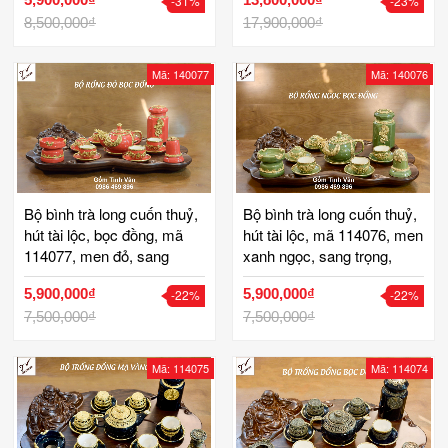
-31%
-23%
bát tràng
tràng
8,500,000₫
17,900,000₫
Mã: 140077
Mã: 140076
Bộ bình trà long cuốn thuỷ,
Bộ bình trà long cuốn thuỷ,
hút tài lộc, bọc đồng, mã
hút tài lộc, mã 114076, men
114077, men đỏ, sang
xanh ngọc, sang trọng,
trọng, khay gỗ hương, gốm
khay gỗ hương, gốm bát
5,900,000₫
5,900,000₫
-22%
-22%
bát tràng
tràng
7,500,000₫
7,500,000₫
Mã: 114075
Mã: 114074