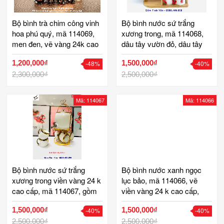
Bộ bình trà chim công vinh
Bộ bình nước sứ trắng
hoa phú quý, mã 114069,
xương trong, mã 114068,
men đen, vẽ vàng 24k cao
dâu tây vườn đỏ, dâu tây
cấp, gốm bát tràng tinh vân
vườn xanh, hoa dây, gồm 1
1,200,000₫
1,500,000₫
-48%
-40%
bình 2,5 lit và 6 ly cỡ
2,300,000₫
250ml, tặng kèm giá gỗ, bộ
2,500,000₫
viền vàng 24k tặng thêm 6
lót ly để bình và tách, đựng
Mã: 114067
Mã: 114066
nước, pha trà, gốm tinh vân
Bộ bình nước sứ trắng
Bộ bình nước xanh ngọc
xương trong viền vàng 24 k
lục bảo, mã 114066, vẽ
cao cấp, mã 114067, gồm
viền vàng 24 k cao cấp,
1 bình 2,5 lit và 6 ly cỡ
dung tích 1 bình 2,5 lit, 6 ly
1,500,000₫
1,500,000₫
-40%
-40%
250ml, tặng kèm giá đồng
cỡ 250ml, tặng kèm giá
vàng, hoặc giá gỗ và 6 lót ly
2,500,000₫
đồng vàng, hoặc giá gỗ và
2,500,000₫