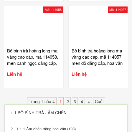
vàng gốm tinh vân
ống tăm, gạt tàn, bộ ấm
chén mạ vàng gốm tinh vân
Mã: 114058
Mã: 114057
Bộ bình trà hoàng long mạ
Bộ bình trà hoàng long mạ
vàng cao cấp, mã 114058,
vàng cao cấp, mã 114057,
men xanh ngọc đẳng cấp,
men đỏ đẳng cấp, hoa văn
hoa văn chạm trổ công
chạm trổ công phu, rồng
Liên hệ
Liên hệ
phu, rồng bay, khay gỗ di
bay, khay gỗ di lặc dài 65
lặc dài 65 cm, thêm phụ
cm, thêm phụ kiện hộp trà,
kiện hộp trà, ống tăm, gạt
ống tăm, gạt tàn, bộ ấm
tàn, bộ ấm chén hoàng long
chén hoàng long mạ vàng
mạ vàng gốm tinh vân
gốm tinh vân
Trang 1 của 4
1
2
3
4
»
Cuối
1.1 BỘ BÌNH TRÀ - ẤM CHÉN
1.1.1 Ấm chén trắng hoa văn (128)