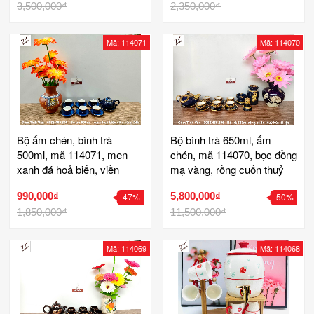
3,500,000₫
2,350,000₫
Mã: 114071
Mã: 114070
Bộ ấm chén, bình trà
Bộ bình trà 650ml, ấm
500ml, mã 114071, men
chén, mã 114070, bọc đồng
xanh đá hoả biến, viền
mạ vàng, rồng cuốn thuỷ
vàng 24k cao cấp, gốm sứ
hút tài lộc, lưỡng long chầu
990,000₫
5,800,000₫
-47%
-50%
bát tràng tinh vân
nguyệt, men xanh đen,
1,850,000₫
gốm bát tràng cao cấp
11,500,000₫
Mã: 114069
Mã: 114068