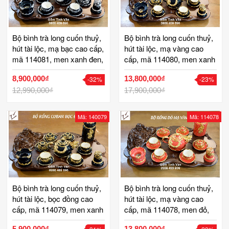
Bộ bình trà long cuốn thuỷ,
Bộ bình trà long cuốn thuỷ,
hút tài lộc, mạ bạc cao cấp,
hút tài lộc, mạ vàng cao
mã 114081, men xanh đen,
cấp, mã 114080, men xanh
khay gỗ hương, gốm bát
đen, khay gỗ hương, gốm
8,900,000₫
13,800,000₫
-32%
-23%
tràng
bát tràng
12,990,000₫
17,900,000₫
Mã: 140079
Mã: 114078
Bộ bình trà long cuốn thuỷ,
Bộ bình trà long cuốn thuỷ,
hút tài lộc, bọc đồng cao
hút tài lộc, mạ vàng cao
cấp, mã 114079, men xanh
cấp, mã 114078, men đỏ,
đen, khay gỗ hương, gốm
khay gỗ hương, gốm bát
5,900,000₫
13,800,000₫