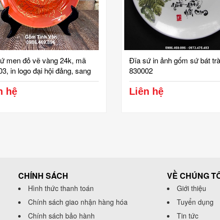
sứ men đỏ vẽ vàng 24k, mã
Đĩa sứ in ảnh gốm sứ bát trà
3, in logo đại hội đảng, sang
830002
, quà tặng gốm bát tràng cao
n hệ
Liên hệ
CHÍNH SÁCH
VỀ CHÚNG TÔ
Hình thức thanh toán
Giới thiệu
Chính sách giao nhận hàng hóa
Tuyển dụng
Chính sách bảo hành
Tin tức