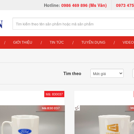
Hotline:
0986 469 896 (Ms Vân)
0973 475
GIỚI THIỆU
TIN TỨC
TUYỂN DỤNG
VIDEO
Tìm theo
Mã: 830037