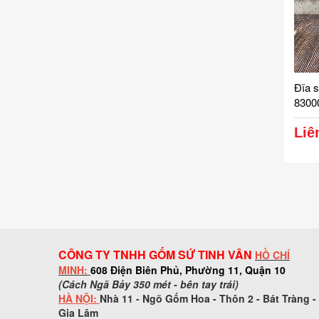
Đĩa 
83000
trọng
cấp
Liê
CÔNG TY TNHH GỐM SỨ TINH VÂN
HỒ CHÍ
MINH:
608 Điện Biên Phủ, Phường 11, Quận 10
(Cách Ngã Bảy 350 mét - bên tay trái)
HÀ NỘI:
Nhà 11 - Ngõ Gốm Hoa - Thôn 2 - Bát Tràng -
Gia Lâm