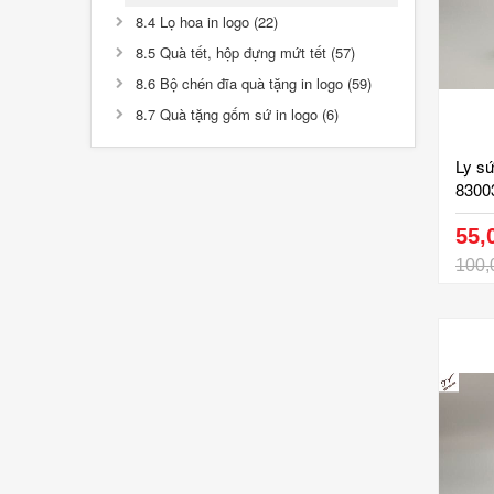
8.4 Lọ hoa in logo (22)
8.5 Quà tết, hộp đựng mứt tết (57)
8.6 Bộ chén đĩa quà tặng in logo (59)
8.7 Quà tặng gốm sứ in logo (6)
Ly sứ
83003
tặng
kính 
55,
trên 
100,
gốm s