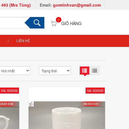
 493 (Mrs Tùng)
Email:
gomtinhvan@gmail.com
0
LIÊN HỆ
Mã: 830036
Mã: 830035