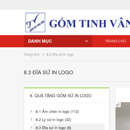
DANH MỤC
TRANG CHỦ
›
Trang chủ
8.3 Đĩa sứ in logo
8.3 ĐĨA SỨ IN LOGO
8. QUÀ TẶNG GỐM SỨ IN LOGO
8.1 Ấm chén in logo (112)
8.2 Ly sứ in logo (32)
8.3 Đĩa sứ in logo (9)