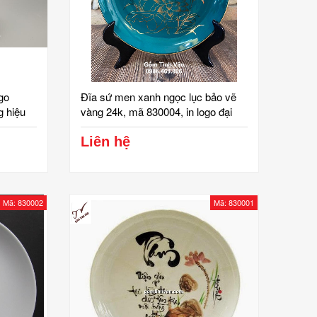
ogo
Đĩa sứ men xanh ngọc lục bảo vẽ
g hiệu
vàng 24k, mã 830004, in logo đại
g, cao
hội đảng, sang trọng, quà tặng gốm
ích 330
bát tràng cao cấp
Liên hệ
cốc sứ
Mã: 830002
Mã: 830001