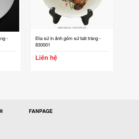
ng -
Đĩa sứ in ảnh gốm sứ bát tràng -
830001
Liên hệ
I
FANPAGE