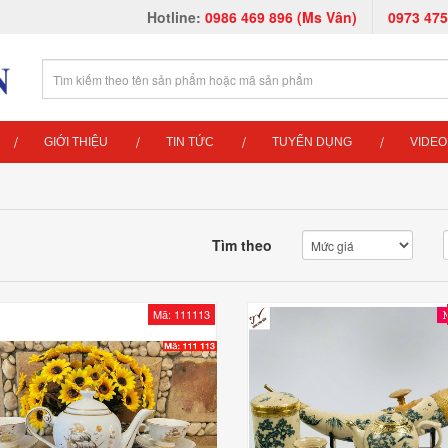
Hotline:
0986 469 896 (Ms Vân)
0973 475
GIỚI THIỆU
TIN TỨC
TUYỂN DỤNG
VIDEO
Tìm theo
Mã: 111113