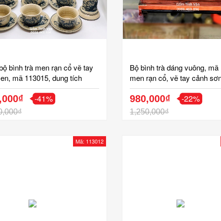
bộ bình trà men rạn cổ vẽ tay
Bộ bình trà dáng vuông, mã
en, mã 113015, dung tích
men rạn cổ, vẽ tay cảnh sơ
, ly trà có vân gốm vuốt, phụ
hữu tình, gốm bát tràng, tinh
-41%
-22%
gạt tàn, hộp trà, ống tăm, bộ
,000₫
khay gỗ 2 ngăn
980,000₫
én men rạn vẽ sen bát tràng
0,000₫
1,250,000₫
Mã: 113012