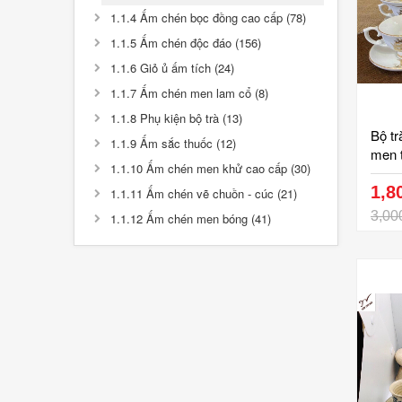
1.1.4 Ấm chén bọc đồng cao cấp (78)
1.1.5 Ấm chén độc đáo (156)
1.1.6 Giỏ ủ ấm tích (24)
1.1.7 Ấm chén men lam cổ (8)
1.1.8 Phụ kiện bộ trà (13)
Bộ tr
1.1.9 Ấm sắc thuốc (12)
men t
1.1.10 Ấm chén men khử cao cấp (30)
buồm
ấm, 6
1,8
1.1.11 Ấm chén vẽ chuồn - cúc (21)
vân
3,00
1.1.12 Ấm chén men bóng (41)