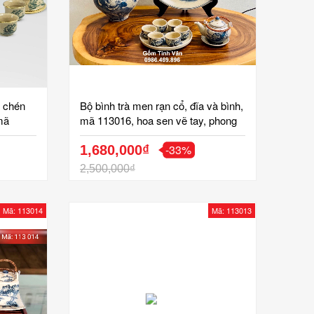
m chén
Bộ bình trà men rạn cổ, đĩa và bình,
mã
mã 113016, hoa sen vẽ tay, phong
tẩu
cách cổ điển, hoa văn truyền thống,
-33%
tăm,
ấm chén gốm bát tràng
1,680,000₫
2,500,000₫
Mã: 113014
Mã: 113013