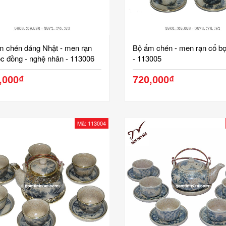
m chén dáng Nhật - men rạn
Bộ ấm chén - men rạn cổ b
c đồng - nghệ nhân - 113006
- 113005
,000₫
720,000₫
Mã: 113004