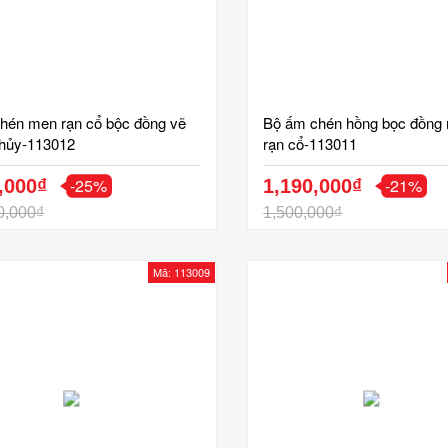
hén men rạn cổ bộc đồng vẽ
Bộ ấm chén hồng bọc đồng
thủy-113012
rạn cổ-113011
-25%
-21%
,000₫
1,190,000₫
0,000₫
1,500,000₫
Mã: 113009