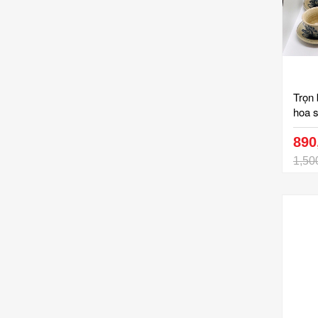
Trọn 
hoa s
550ml
kiện 
890
ấm ch
1,50