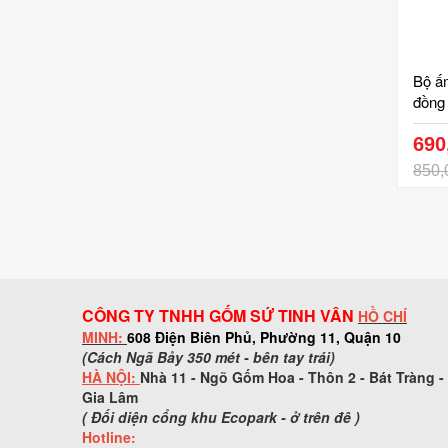
Bộ ấ
đồng
690
850,
CÔNG TY TNHH GỐM SỨ TINH VÂN
HỒ CHÍ
MINH:
608 Điện Biên Phủ, Phường 11, Quận 10
(Cách Ngã Bảy 350 mét - bên tay trái)
HÀ NỘI:
Nhà 11 - Ngõ Gốm Hoa - Thôn 2 - Bát Tràng -
Gia Lâm
( Đối diện cổng khu Ecopark - ở trên đê )
Hotline: