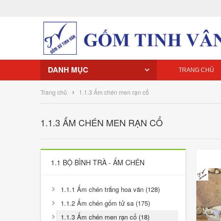
DANH MỤC
TRANG CHỦ
›
Trang chủ
1.1.3 Ấm chén men rạn cổ
1.1.3 ẤM CHÉN MEN RẠN CỔ
1.1 BỘ BÌNH TRÀ - ẤM CHÉN
1.1.1 Ấm chén trắng hoa văn (128)
1.1.2 Ấm chén gốm tử sa (175)
1.1.3 Ấm chén men rạn cổ (18)