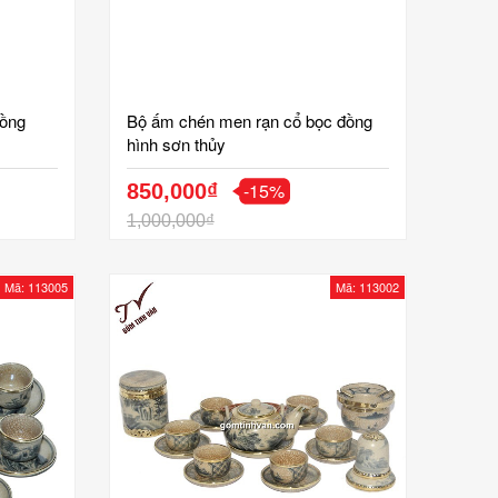
đồng
Bộ ấm chén men rạn cổ bọc đồng
hình sơn thủy
-15%
850,000₫
1,000,000₫
Mã: 113005
Mã: 113002