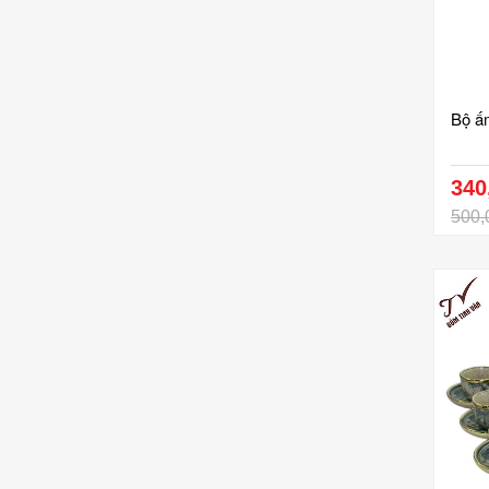
Bộ ấ
340
500,