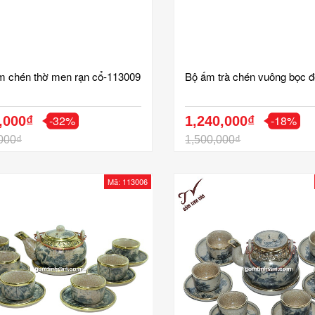
m chén thờ men rạn cổ-113009
Bộ ấm trà chén vuông bọc 
-32%
-18%
,000₫
1,240,000₫
000₫
1,500,000₫
Mã: 113006