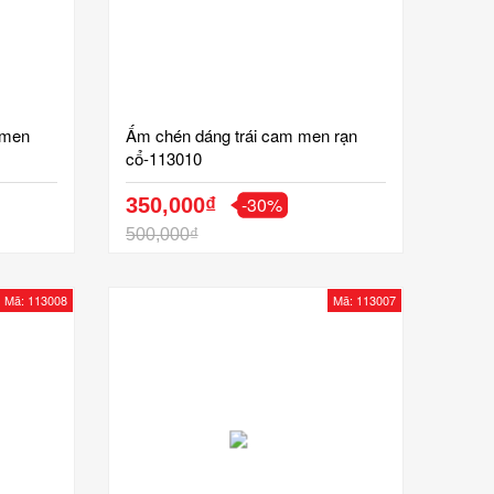
 men
Ấm chén dáng trái cam men rạn
cổ-113010
-30%
350,000₫
500,000₫
Mã: 113008
Mã: 113007