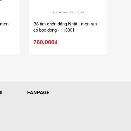
- men
Bộ ấm chén dáng Nhật - men rạn
cổ bọc đồng - 113001
760,000₫
I
FANPAGE