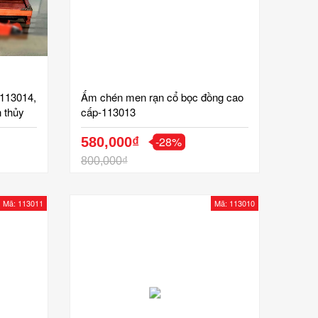
 113014,
Ấm chén men rạn cổ bọc đồng cao
n thủy
cấp-113013
 vân,
-28%
580,000₫
800,000₫
Mã: 113011
Mã: 113010