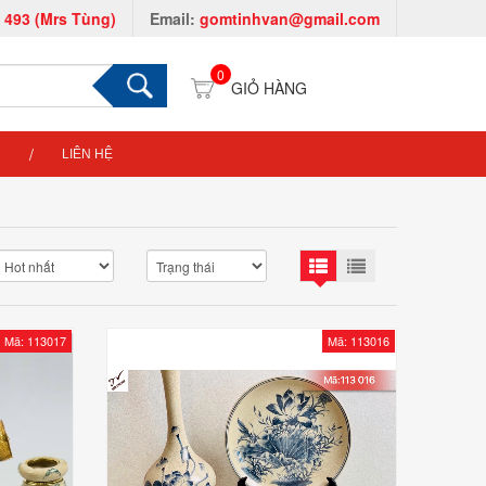
 493 (Mrs Tùng)
Email:
gomtinhvan@gmail.com
0
LIÊN HỆ
Mã: 113017
Mã: 113016