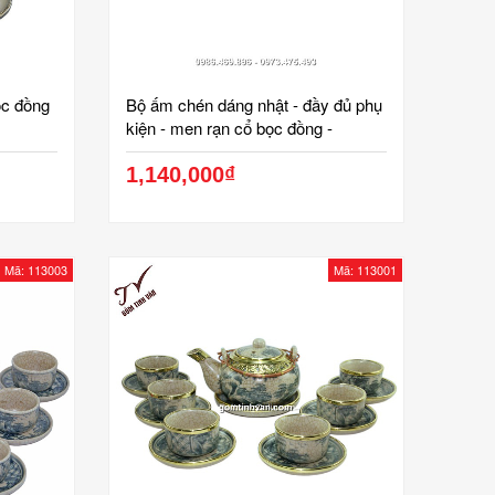
ọc đồng
Bộ ấm chén dáng nhật - đầy đủ phụ
kiện - men rạn cổ bọc đồng -
113002
1,140,000₫
Mã: 113003
Mã: 113001