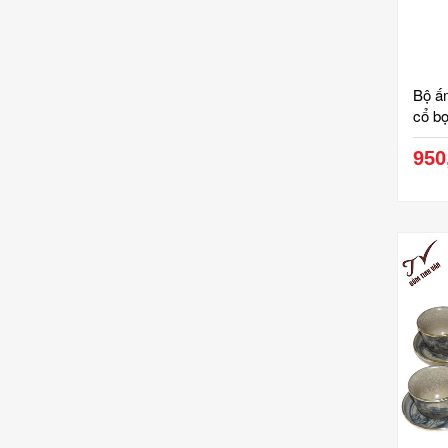
Bộ ấ
cổ bọ
950