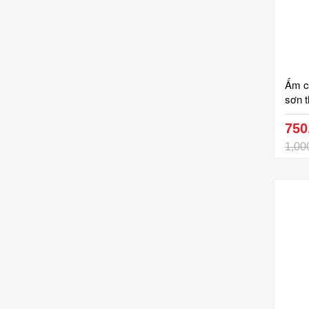
Ấm c
sơn 
750
1,00