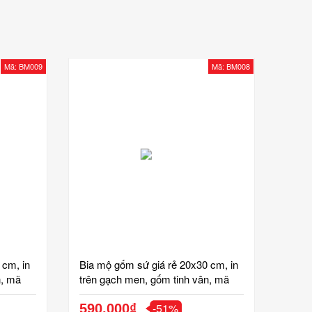
Mã: BM009
Mã: BM008
 cm, in
Bia mộ gốm sứ giá rẻ 20x30 cm, in
n, mã
trên gạch men, gốm tinh vân, mã
BM008
-51%
590,000₫