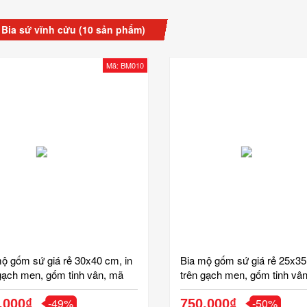
 Bia sứ vĩnh cửu
(10 sản phẩm)
Mã: BM010
ộ gốm sứ giá rẻ 30x40 cm, in
Bia mộ gốm sứ giá rẻ 25x35
gạch men, gốm tinh vân, mã
trên gạch men, gốm tinh vâ
10
BM009
-49%
-50%
,000₫
750,000₫