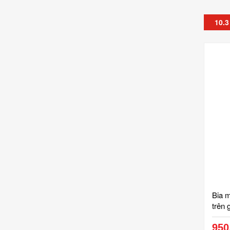
10.3
Bia m
trên 
BM0
950