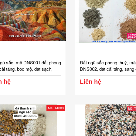
ngũ sắc, mã DNS001 đất phong
Đất ngũ sắc phong thuỷ, mã
cải táng, bốc mộ, đất sạch,
DNS002, đất cải táng, sang 
cát, hạ huyệt, đất ngũ linh
mộ, chôn mộ, đất hoàng hổ,
n hệ
phách, trắng, đỏ, gốm bát tr
Liên hệ
vân
Mã: TA003