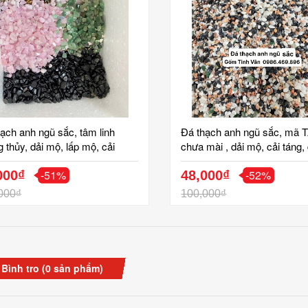
ạch anh ngũ sắc, tâm linh
Đá thạch anh ngũ sắc, mã 
 thủy, dải mộ, lấp mộ, cải
chưa mài , dải mộ, cải táng,
 hạ huyệt, hoàn long mạch,
linh phong thủy Gốm Tinh V
-51%
-52%
inh vân bát tràng Giá bán cho
000₫
48,000₫
ợng nhiều
000₫
100,000₫
 Bình tro
(0 sản phẩm)