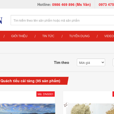
Hotline:
0986 469 896 (Ms Vân)
0973 475
GIỚI THIỆU
TIN TỨC
TUYỂN DỤNG
VIDEO
Tìm theo
 Quách tiểu cải táng
(95 sản phẩm)
Mã: DNS001