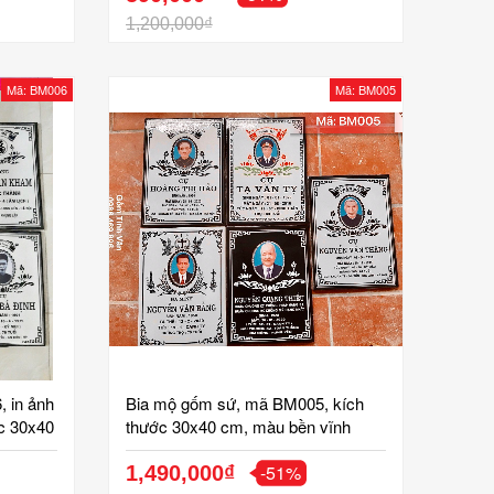
1,200,000₫
Mã: BM006
Mã: BM005
 in ảnh
Bia mộ gốm sứ, mã BM005, kích
ớc 30x40
thước 30x40 cm, màu bền vĩnh
 cao
cửu, ảnh chân dung sắc nét, trang
-51%
ứ tinh
trí đẹp, chữ rõ nét, phủ men bảo vệ,
1,490,000₫