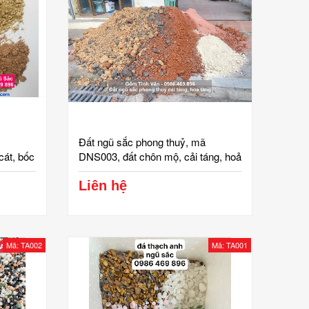
Đất ngũ sắc phong thuỷ, mã
cát, bốc
DNS003, đất chôn mộ, cải táng, hoả
 nâu hổ
táng, tâm linh, kim mộc thuỷ hoả
àng tinh
thổ, gốm tinh vân bát tràng, giá theo
Liên hệ
kg
Mã: TA002
Mã: TA001