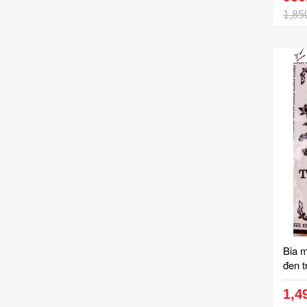
1,85
Bia 
đen t
cm, c
cấp, 
1,4