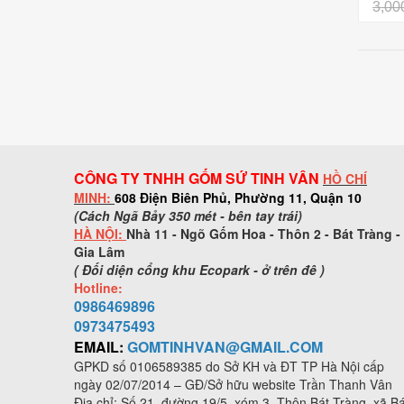
vân
3,00
CÔNG TY TNHH GỐM SỨ TINH VÂN
HỒ CHÍ
MINH:
608 Điện Biên Phủ, Phường 11, Quận 10
(Cách Ngã Bảy 350 mét - bên tay trái)
HÀ NỘI:
Nhà 11 - Ngõ Gốm Hoa - Thôn 2 - Bát Tràng -
Gia Lâm
( Đối diện cổng khu Ecopark - ở trên đê )
Hotline:
0986469896
0973
475493
EMAIL:
GOMTINHVAN@GMAIL.COM
GPKD số
0106589385
do Sở KH và ĐT TP Hà Nội cấp
ngày 02/07/2014 – GĐ/Sở hữu website Trần Thanh Vân
Địa chỉ: Số 21, đường 19/5, xóm 3, Thôn Bát Tràng, xã Bá