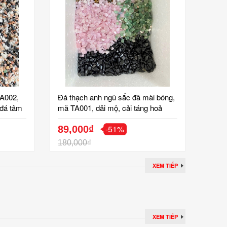
TA002,
Đá thạch anh ngũ sắc đã mài bóng,
 đá tâm
mã TA001, dải mộ, cải táng hoả
ân
táng tâm linh phong thuỷ, gốm tinh
-51%
vân
89,000₫
180,000₫
XEM TIẾP
XEM TIẾP