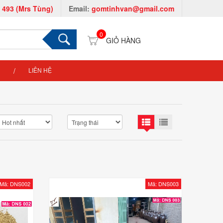
 493 (Mrs Tùng)
Email:
gomtinhvan@gmail.com
0
LIÊN HỆ
Mã: DNS002
Mã: DNS003