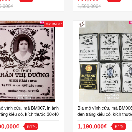
0,000₫
1,500,000₫
Mã: BM007
mộ vĩnh cửu, mã BM007, in ảnh
Bia mộ vĩnh cửu, mã BM006,
rắng kiểu cổ, kích thước 30x40
đen trắng kiểu cổ, kích thư
hất liệu gốm bát tràng cao
cm, chất liệu gốm bát tràng
-51%
-61%
bền màu mãi mãi, bia sứ tinh
90,000₫
cấp, bền màu mãi mãi, bia s
1,190,000₫