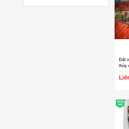
Đất 
thủy 
sang 
Liê
HÀNG
MỚI