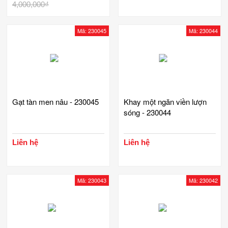
bát tràng, tinh vân, nhận đặt
4,000,000₫
in logo lên chén đĩa theo
yêu cầu
Mã: 230045
Mã: 230044
Gạt tàn men nâu - 230045
Khay một ngăn viền lượn
sóng - 230044
Liên hệ
Liên hệ
Mã: 230043
Mã: 230042