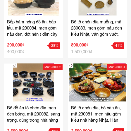
Bếp hâm nóng đồ ăn, bếp
Bộ tô chén đĩa muỗng, mã
lẩu, mã 230084, men gốm
230083, men gốm nâu đen
nâu đen, đốt nến ( đèn cày
kiểu Nhật, vân gốm vuốt,
), đốt cồn, gốm bát tràng
mộc mạc, cổ điển, bộ gồm
290,000₫
890,000₫
-28%
-41%
tinh vân
chén cơm, gác đũa, tô
400,000₫
canh, âu cơm, đĩa tròn, đĩa
1,500,000₫
sao..., gốm sứ bát tràng
tinh vân
Mã: 230082
Mã: 230081
Bộ đồ ăn tô chén đĩa men
Bộ tô chén đĩa, bộ bàn ăn,
đen bóng, mã 230082, sang
mã 230081, men nâu gốm
trọng, dùng trong nhà hàng
kiểu nhà hàng Nhật, Hàn
Nhật, Hàn Quốc, đĩa sò,
Quốc, bát, đĩa vuông, đĩa
2,500,000₫
2,500,000₫