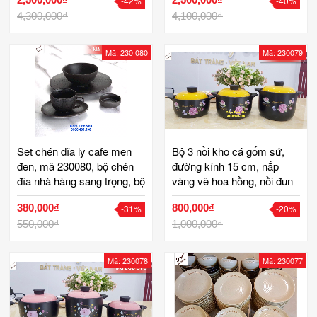
-42%
-40%
đĩa vuông, chiếc lá, khay
lá, đĩa sò, mộc mạc, sang
gia vị 2 ngăn, đĩa tròn, gốm
4,300,000₫
trọng, tinh tế, gốm sứ bát
4,100,000₫
sứ bát tràng tinh vân
tràng tinh vân
Mã: 230 080
Mã: 230079
Set chén đĩa ly cafe men
Bộ 3 nồi kho cá gốm sứ,
đen, mã 230080, bộ chén
đường kính 15 cm, nắp
đĩa nhà hàng sang trọng, bộ
vàng vẽ hoa hồng, nồi đun
đồ ăn gốm bát tràng tinh
bếp lửa, gốm bát tràng tinh
380,000₫
800,000₫
-31%
-20%
vân
vân
550,000₫
1,000,000₫
Mã: 230078
Mã: 230077