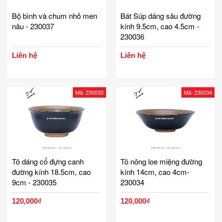
Bộ bình và chum nhỏ men
Bát Súp dáng sâu đường
nâu - 230037
kính 9.5cm, cao 4.5cm -
230036
Liên hệ
Liên hệ
Mã: 230035
Mã: 230034
Tô dáng cổ đựng canh
Tô nông loe miệng đường
đường kính 18.5cm, cao
kính 14cm, cao 4cm-
9cm - 230035
230034
120,000₫
120,000₫