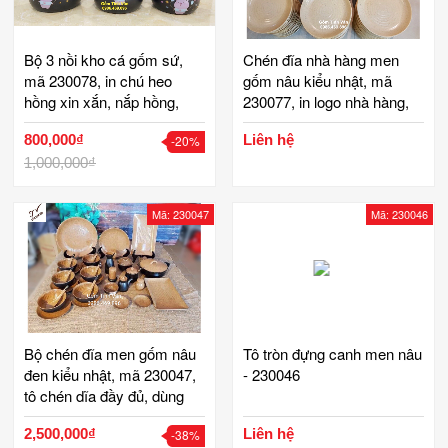
Bộ 3 nồi kho cá gốm sứ,
Chén đĩa nhà hàng men
mã 230078, in chú heo
gốm nâu kiểu nhật, mã
hồng xin xắn, nắp hồng,
230077, in logo nhà hàng,
đường kính 15 cm, nồi đun
sang trọng, tinh tế, gốm bát
800,000₫
Liên hệ
-20%
bếp lửa, gốm bát tràng tinh
tràng tinh vân cao cấp
vân
1,000,000₫
Mã: 230047
Mã: 230046
Bộ chén đĩa men gốm nâu
Tô tròn đựng canh men nâu
đen kiểu nhật, mã 230047,
- 230046
tô chén dĩa đầy đủ, dùng
cho gia đình, nhà hàng,
2,500,000₫
Liên hệ
-38%
chất lượng tốt, giá rẻ, gốm