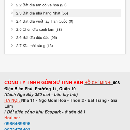
2.2 Bát đĩa rạn cổ vẽ hoa (27)
2.3 Bát đĩa nhà hàng Nhật (55)
2.4 Bát đĩa vuốt tay Hàn Quốc (0)
2.5 Chén đĩa xanh lam (38)
2.6 Bát đĩa độc đáo (96)
2.7 Đĩa mài sừng (13)
CÔNG TY TNHH GỐM SỨ TINH VÂN
HỒ CHÍ MINH:
608
Điện Biên Phủ, Phường 11, Quận 10
(Cách Ngã Bảy 350 mét - bên tay trái)
HÀ NỘI:
Nhà 11 - Ngõ Gốm Hoa - Thôn 2 - Bát Tràng - Gia
Lâm
( Đối diện cổng khu Ecopark - ở trên đê )
Hotline:
0986469896
0973
475493