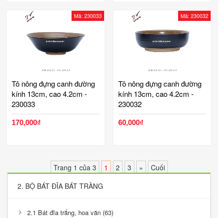
Mã: 230033
Mã: 230032
Tô nông đựng canh đường
Tô nông đựng canh đường
kính 13cm, cao 4.2cm -
kính 13cm, cao 4.2cm -
230033
230032
170,000₫
60,000₫
Trang 1 của 3
1
2
3
»
Cuối
2. BỘ BÁT ĐĨA BÁT TRÀNG
2.1 Bát đĩa trắng, hoa văn (63)