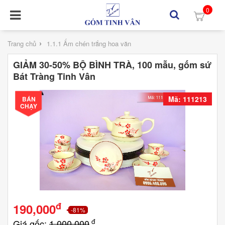
0
›
Trang chủ
1.1.1 Ấm chén trắng hoa văn
GIẢM 30-50% BỘ BÌNH TRÀ, 100 mẫu, gốm sứ
Bát Tràng Tinh Vân
Mã: 111213
BÁN
CHẠY
đ
190,000
-81%
đ
Giá gốc:
1,000,000