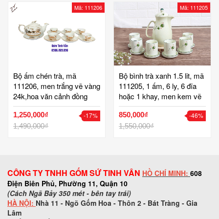
Mã: 111206
Mã: 111205
Bộ ấm chén trà, mã
Bộ bình trà xanh 1.5 lit, mã
111206, men trắng vẽ vàng
111205, 1 ấm, 6 ly, 6 đĩa
24k,hoa văn cảnh đồng
hoặc 1 khay, men kem vẽ
quê,gốm bát tràng tinh vân
hoa văn, gốm bát tràng,
1,250,000₫
850,000₫
-17%
-46%
tinh vân
1,490,000₫
1,550,000₫
CÔNG TY TNHH GỐM SỨ TINH VÂN
HỒ CHÍ MINH:
608
Điện Biên Phủ, Phường 11, Quận 10
(Cách Ngã Bảy 350 mét - bên tay trái)
HÀ NỘI:
Nhà 11 - Ngõ Gốm Hoa - Thôn 2 - Bát Tràng - Gia
Lâm