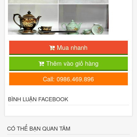
Mua nhanh
Thêm vào giỏ hàng
Call: 0986.469.896
BÌNH LUẬN FACEBOOK
CÓ THỂ BẠN QUAN TÂM