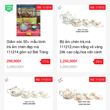
HÀNG
Mã: 111214
Mã: 111212
MỚI
Giảm sốc 50+ mẫu bình
Bộ ấm chén trà,mã
trà ấm chén đẹp mã
111212,men trắng vẽ vàng
111214 gốm sứ Bát Tràng
24k cao cấp,hoa văn cành
Tinh Vân
trúc chuồn chuồn,dáng
299,000₫
1,250,000₫
-71%
-34%
bình đèn thần,sang
1,000,000₫
trọng,gốm bát tràng,tinh
1,880,000₫
vân
Mã: 1112111
Mã: 111210