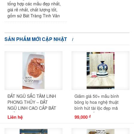
tổng hợp các mẫu đẹp nhất,
giá rẻ nhất, chất lượng tốt,
gốm sứ Bát Tràng Tinh Vân
SẢN PHẨM MỚI CẬP NHẬT
ĐẤT NGŨ SẮC TÂM LINH
Giảm giá 50+ mẫu bình
PHONG THỦY – ĐẤT
bông lọ hoa nghệ thuật
NGŨ LINH CAO CẤP BÁT
bình hút tài lộc đẹp mã
TRÀNG
541273 gốm sứ Bát Tràng
Liên hệ
đ
99,000
Tinh Vân