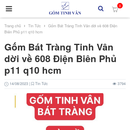
0
›
›
Trang chủ
Tin Tức
Gốm Bát Tràng Tinh Vân dời về 608 Điện
Biên Phủ p11 q10 hcm
Gốm Bát Tràng Tinh Vân
dời về 608 Điện Biên Phủ
p11 q10 hcm
14/08/2023
|
Tin Tức
3794