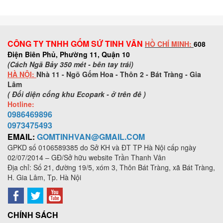
CÔNG TY TNHH GỐM SỨ TINH VÂN
HỒ CHÍ MINH:
608
Điện Biên Phủ, Phường 11, Quận 10
(Cách Ngã Bảy 350 mét - bên tay trái)
HÀ NỘI:
Nhà 11 - Ngõ Gốm Hoa - Thôn 2 - Bát Tràng - Gia
Lâm
( Đối diện cổng khu Ecopark - ở trên đê )
Hotline:
0986469896
0973
475493
EMAIL:
GOMTINHVAN@GMAIL.COM
GPKD số
0106589385
do Sở KH và ĐT TP Hà Nội cấp ngày
02/07/2014 – GĐ/Sở hữu website Trần Thanh Vân
Địa chỉ: Số 21, đường 19/5, xóm 3, Thôn Bát Tràng, xã Bát Tràng,
H. Gia Lâm, Tp. Hà Nội
CHÍNH SÁCH