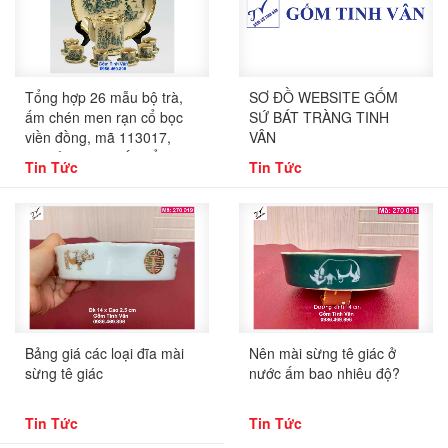
Tổng hợp 26 mẫu bộ trà,
SƠ ĐỒ WEBSITE GỐM
ấm chén men rạn cổ bọc
SỨ BÁT TRÀNG TINH
viền đồng, mã 113017,
VÂN
đĩa cảnh, bát điếu, tẩu
Tin Tức
Tin Tức
thuốc, gạt tàn, hộp trà,
ống tăm, gốm bát tràng
tinh vân
Bảng giá các loại đĩa mài
Nên mài sừng tê giác ở
sừng tê giác
nước ấm bao nhiêu độ?
Tin Tức
Tin Tức