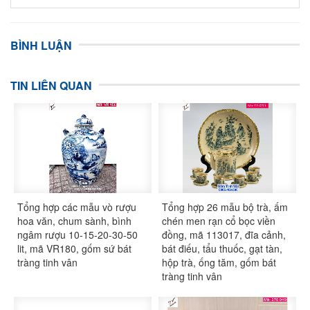
BÌNH LUẬN
TIN LIÊN QUAN
Tổng hợp các mẫu vò rượu
Tổng hợp 26 mẫu bộ trà, ấm
hoa văn, chum sành, bình
chén men rạn cổ bọc viền
ngâm rượu 10-15-20-30-50
đồng, mã 113017, đĩa cảnh,
lit, mã VR180, gốm sứ bát
bát điếu, tẩu thuốc, gạt tàn,
tràng tinh vân
hộp trà, ống tăm, gốm bát
tràng tinh vân