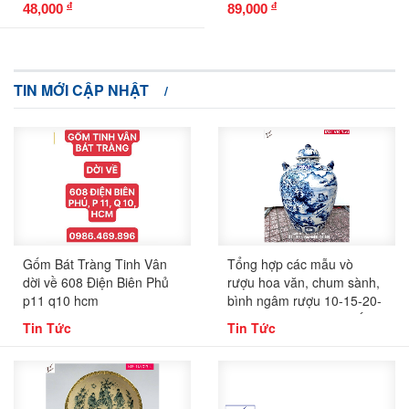
đ
đ
48,000
89,000
vân
TIN MỚI CẬP NHẬT
Gốm Bát Tràng Tinh Vân
Tổng hợp các mẫu vò
dời về 608 Điện Biên Phủ
rượu hoa văn, chum sành,
p11 q10 hcm
bình ngâm rượu 10-15-20-
30-50 lit, mã VR180, gốm
Tin Tức
Tin Tức
sứ bát tràng tinh vân