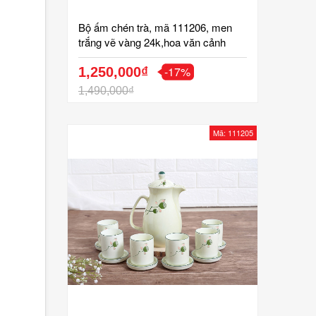
Bộ ấm chén trà, mã 111206, men
trắng vẽ vàng 24k,hoa văn cảnh
đồng quê,gốm bát tràng tinh vân
-17%
1,250,000₫
1,490,000₫
Mã: 111205