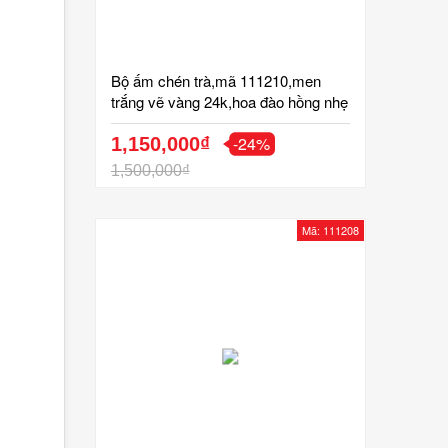
Bộ ấm chén trà,mã 111210,men
trắng vẽ vàng 24k,hoa đào hồng nhẹ
nhàng,tinh xảo ,dáng ấm tròn, sang
-24%
trọng,gốm bát tràng,tinh vân
1,150,000₫
1,500,000₫
Mã: 111208