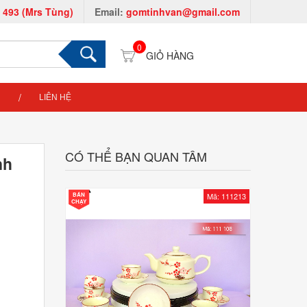
 493 (Mrs Tùng)
Email:
gomtinhvan@gmail.com
0
LIÊN HỆ
CÓ THỂ BẠN QUAN TÂM
nh
BÁN
Mã: 111213
CHẠY