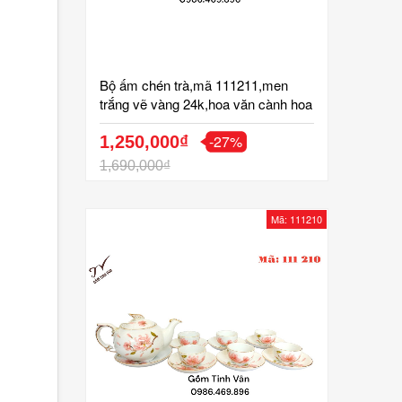
Bộ ấm chén trà,mã 111211,men
trắng vẽ vàng 24k,hoa văn cành hoa
sen,đơn giản,sang trọng,gốm bát
-27%
tràng,tinh vân
1,250,000₫
1,690,000₫
Mã: 111210