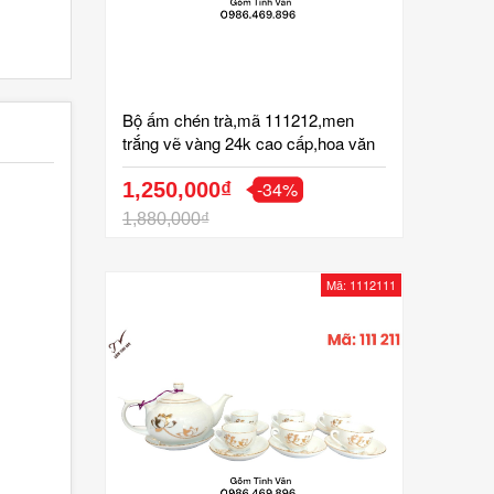
Bộ ấm chén trà,mã 111212,men
trắng vẽ vàng 24k cao cấp,hoa văn
cành trúc chuồn chuồn,dáng bình
-34%
đèn thần,sang trọng,gốm bát
1,250,000₫
tràng,tinh vân
1,880,000₫
Mã: 1112111