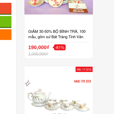
GIẢM 30-50% BỘ BÌNH TRÀ, 100
mẫu, gốm sứ Bát Tràng Tinh Vân
-81%
190,000₫
1,000,000₫
Mã: 111212