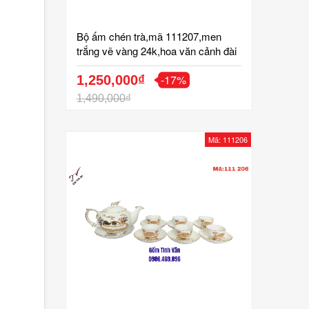
Bộ ấm chén trà,mã 111207,men
trắng vẽ vàng 24k,hoa văn cảnh đài
hoa sen,gốm bát tràng,tinh vân
-17%
1,250,000₫
1,490,000₫
Mã: 111206