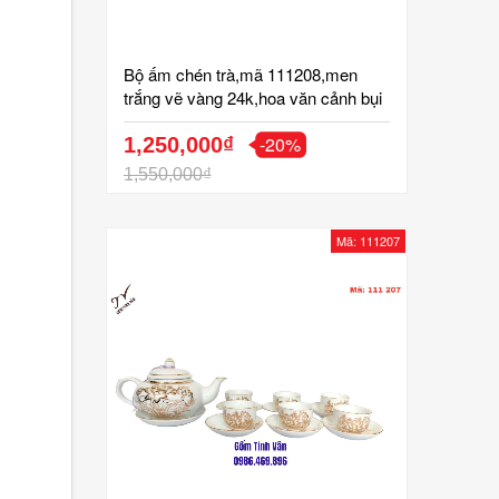
Bộ ấm chén trà,mã 111208,men
trắng vẽ vàng 24k,hoa văn cảnh bụi
trúc,dáng đèn thần, sang trọng,gốm
-20%
bát tràng,tinh vân
1,250,000₫
1,550,000₫
Mã: 111207