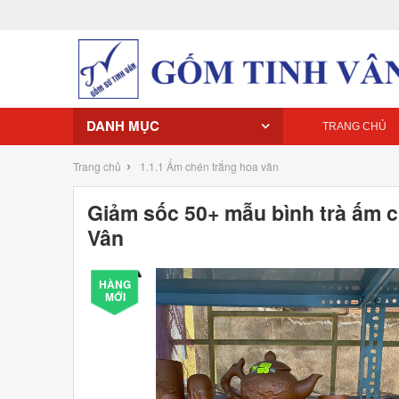
DANH MỤC
TRANG CHỦ
›
Trang chủ
1.1.1 Ấm chén trắng hoa văn
Giảm sốc 50+ mẫu bình trà ấm 
Vân
HÀNG
MỚI