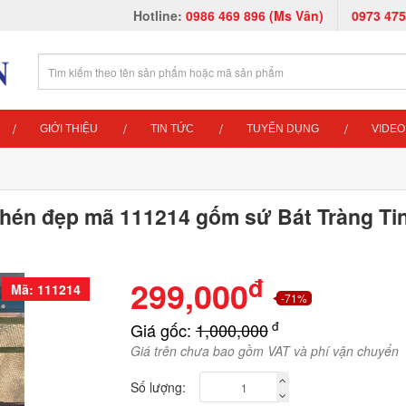
Hotline:
0986 469 896 (Ms Vân)
0973 475
GIỚI THIỆU
TIN TỨC
TUYỂN DỤNG
VIDEO
chén đẹp mã 111214 gốm sứ Bát Tràng Ti
đ
299,000
Mã: 111214
-71%
đ
Giá gốc:
1,000,000
Giá trên chưa bao gồm VAT và phí vận chuyển
Số lượng: