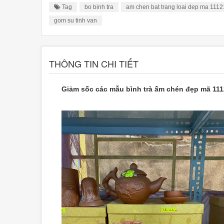
Tag
bo binh tra
am chen bat trang loai dep ma 111
gom su tinh van
THÔNG TIN CHI TIẾT
Giảm sốc các mẫu bình trà ấm chén đẹp mã 111