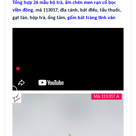
Tổng hợp 26 mẫu bộ trà, ấm chén men rạn cổ bọc
viền đồng,
mã 113017, đĩa cảnh, bát điếu, tẩu thuốc,
gạt tàn, hộp trà, ống tăm,
gốm bát tràng tinh vân