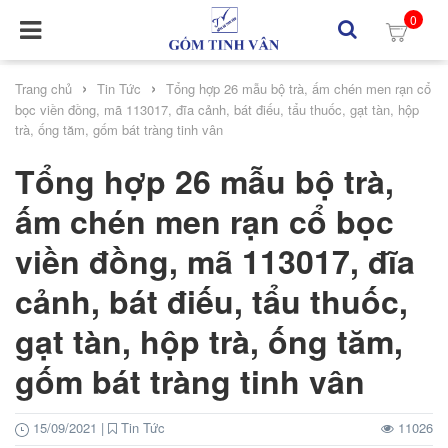
0
›
›
Trang chủ
Tin Tức
Tổng hợp 26 mẫu bộ trà, ấm chén men rạn cổ
bọc viền đồng, mã 113017, đĩa cảnh, bát điếu, tẩu thuốc, gạt tàn, hộp
trà, ống tăm, gốm bát tràng tinh vân
Tổng hợp 26 mẫu bộ trà,
ấm chén men rạn cổ bọc
viền đồng, mã 113017, đĩa
cảnh, bát điếu, tẩu thuốc,
gạt tàn, hộp trà, ống tăm,
gốm bát tràng tinh vân
15/09/2021
|
Tin Tức
11026