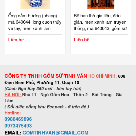
Ống cắm hương (nhang),
Bộ ban thờ gia tiên, đơn
mã 640044, long cuốn thủy
giản, men xanh lam truyền
vẽ tay, men xanh lam
thống, mã 640043, gốm sứ
truyền thống, cao 26 cm đk
bát tràng, tinh vân
Liên hệ
Liên hệ
11.5 cm, gốm sứ bát tràng,
tinh vân
CÔNG TY TNHH GỐM SỨ TINH VÂN
HỒ CHÍ MINH:
608
Điện Biên Phủ, Phường 11, Quận 10
(Cách Ngã Bảy 350 mét - bên tay trái)
HÀ NỘI:
Nhà 11 - Ngõ Gốm Hoa - Thôn 2 - Bát Tràng - Gia
Lâm
( Đối diện cổng khu Ecopark - ở trên đê )
Hotline:
0986469896
0973
475493
EMAIL:
GOMTINHVAN@GMAIL.COM