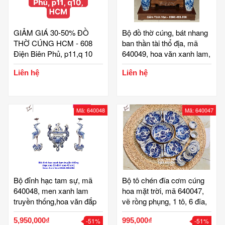
GIẢM GIÁ 30-50% ĐỒ
Bộ đồ thờ cúng, bát nhang
THỜ CÚNG HCM - 608
ban thần tài thổ địa, mã
Điện Biên Phủ, p11,q 10
640049, hoa văn xanh lam,
vẽ tay tinh xảo rồng chầu
Liên hệ
Liên hệ
nguyệt, hoa sen, gốm bát
tràng tinh vân
Mã: 640048
Mã: 640047
Bộ đỉnh hạc tam sự, mã
Bộ tô chén đĩa cơm cúng
640048, men xanh lam
hoa mặt trời, mã 640047,
truyền thống,hoa văn đắp
vẽ rồng phụng, 1 tô, 6 đĩa,
nổi 3D, hạc chân đồng
2 chén chấm, hoa văn
5,950,000₫
995,000₫
-51%
-51%
thanh thoát tinh tế, bộ đồ
xanh lam truyền thống, vẽ