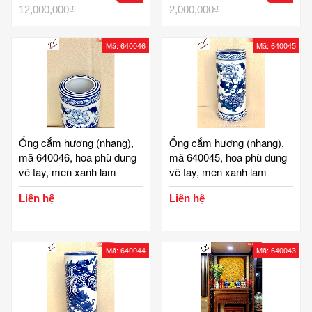
thờ cúng trang trọng, trưng
12,000,000₫
tay thủ công, bộ bát cơm
2,000,000₫
bày ban thờ đẹp, hạc cao
cúng men lam bát tràng
53 đỉnh cao 43 cm, gốm
Mã: 640046
Mã: 640045
sứ bát tràng tinh vân
Ống cắm hương (nhang),
Ống cắm hương (nhang),
mã 640046, hoa phù dung
mã 640045, hoa phù dung
vẽ tay, men xanh lam
vẽ tay, men xanh lam
truyền thống, cao 21 cm đk
truyền thống, cao 25 cm đk
Liên hệ
Liên hệ
9cm, gốm sứ bát tràng,
10 cm, gốm sứ bát tràng,
tinh vân
tinh vân
Mã: 640044
Mã: 640043