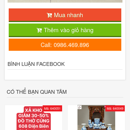
Mua nhanh
Thêm vào giỏ hàng
Call: 0986.469.896
BÌNH LUẬN FACEBOOK
CÓ THỂ BẠN QUAN TÂM
Mã: 640051
Mã: 640049