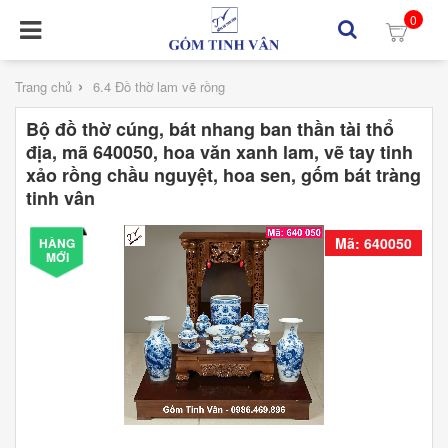
0
›
Trang chủ
6.4 Đồ thờ lam vẽ rồng
Bộ đồ thờ cúng, bát nhang ban thần tài thổ
địa, mã 640050, hoa văn xanh lam, vẽ tay tinh
xảo rồng chầu nguyệt, hoa sen, gốm bát tràng
tinh vân
Mã: 640050
HÀNG
MỚI