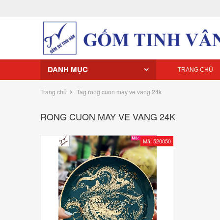
DANH MỤC
TRANG CHỦ
›
Trang chủ
Tag rong cuon may ve vang 24k
RONG CUON MAY VE VANG 24K
Mã: 520050