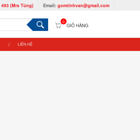
 493 (Mrs Tùng)
Email:
gomtinhvan@gmail.com
0
LIÊN HỆ