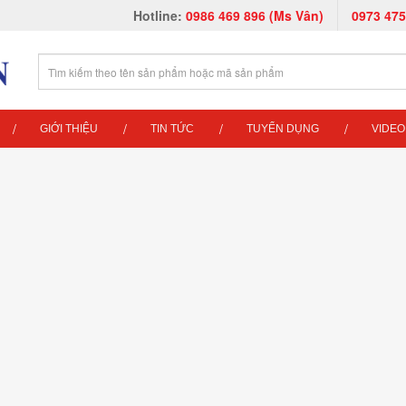
Hotline:
0986 469 896 (Ms Vân)
0973 475
GIỚI THIỆU
TIN TỨC
TUYỂN DỤNG
VIDEO