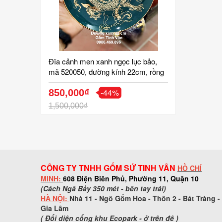
Đĩa cảnh men xanh ngọc lục bảo,
mã 520050, đường kính 22cm, rồng
cuốn mây vẽ vàng 24k, trưng bày,
-44%
quà biếu tặng sang trọng, gốm bát
850,000₫
tràng cao cấp
1,500,000₫
CÔNG TY TNHH GỐM SỨ TINH VÂN
HỒ CHÍ
MINH:
608 Điện Biên Phủ, Phường 11, Quận 10
(Cách Ngã Bảy 350 mét - bên tay trái)
HÀ NỘI:
Nhà 11 - Ngõ Gốm Hoa - Thôn 2 - Bát Tràng -
Gia Lâm
( Đối diện cổng khu Ecopark - ở trên đê )