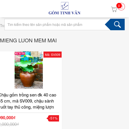
0
›
Trang chủ
Tag mieng luon mem mai
MIENG LUON MEM MAI
Mã: SV009
Chậu gốm trồng sen đk 40 cao
45 cm, mã SV009, chậu sành
vuốt tay thủ công, miệng lượn
mềm mại, trồng sen, trang trí
990,000₫
-51%
sân vườn tiểu cảnh, gốm sứ bát
tràng tinh vân
2,000,000₫