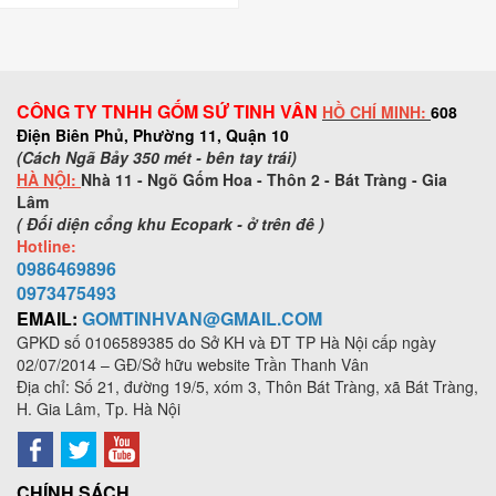
CÔNG TY TNHH GỐM SỨ TINH VÂN
HỒ CHÍ MINH:
608
Điện Biên Phủ, Phường 11, Quận 10
(Cách Ngã Bảy 350 mét - bên tay trái)
HÀ NỘI:
Nhà 11 - Ngõ Gốm Hoa - Thôn 2 - Bát Tràng - Gia
Lâm
( Đối diện cổng khu Ecopark - ở trên đê )
Hotline:
0986469896
0973
475493
EMAIL:
GOMTINHVAN@GMAIL.COM
GPKD số
0106589385
do Sở KH và ĐT TP Hà Nội cấp ngày
02/07/2014 – GĐ/Sở hữu website Trần Thanh Vân
Địa chỉ: Số 21, đường 19/5, xóm 3, Thôn Bát Tràng, xã Bát Tràng,
H. Gia Lâm, Tp. Hà Nội
CHÍNH SÁCH