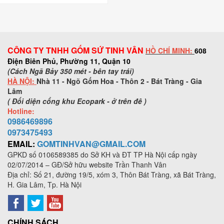
CÔNG TY TNHH GỐM SỨ TINH VÂN
HỒ CHÍ MINH:
608
Điện Biên Phủ, Phường 11, Quận 10
(Cách Ngã Bảy 350 mét - bên tay trái)
HÀ NỘI:
Nhà 11 - Ngõ Gốm Hoa - Thôn 2 - Bát Tràng - Gia
Lâm
( Đối diện cổng khu Ecopark - ở trên đê )
Hotline:
0986469896
0973
475493
EMAIL:
GOMTINHVAN@GMAIL.COM
GPKD số
0106589385
do Sở KH và ĐT TP Hà Nội cấp ngày
02/07/2014 – GĐ/Sở hữu website Trần Thanh Vân
Địa chỉ: Số 21, đường 19/5, xóm 3, Thôn Bát Tràng, xã Bát Tràng,
H. Gia Lâm, Tp. Hà Nội
CHÍNH SÁCH