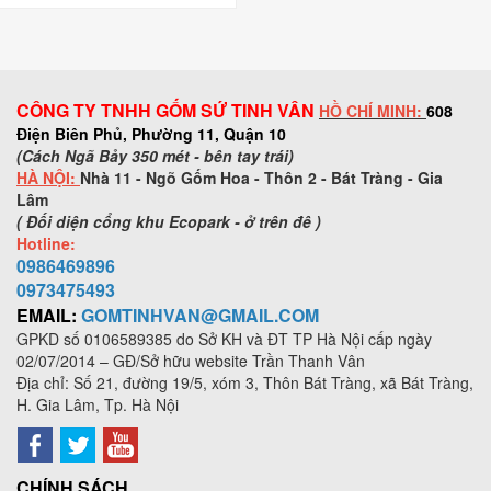
CÔNG TY TNHH GỐM SỨ TINH VÂN
HỒ CHÍ MINH:
608
Điện Biên Phủ, Phường 11, Quận 10
(Cách Ngã Bảy 350 mét - bên tay trái)
HÀ NỘI:
Nhà 11 - Ngõ Gốm Hoa - Thôn 2 - Bát Tràng - Gia
Lâm
( Đối diện cổng khu Ecopark - ở trên đê )
Hotline:
0986469896
0973
475493
EMAIL:
GOMTINHVAN@GMAIL.COM
GPKD số
0106589385
do Sở KH và ĐT TP Hà Nội cấp ngày
02/07/2014 – GĐ/Sở hữu website Trần Thanh Vân
Địa chỉ: Số 21, đường 19/5, xóm 3, Thôn Bát Tràng, xã Bát Tràng,
H. Gia Lâm, Tp. Hà Nội
CHÍNH SÁCH