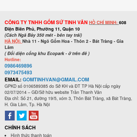
CÔNG TY TNHH GỐM SỨ TINH VÂN
HỒ CHÍ MINH:
608
Điện Biên Phủ, Phường 11, Quận 10
(Cách Ngã Bảy 350 mét - bên tay trái)
HÀ NỘI:
Nhà 11 - Ngõ Gốm Hoa - Thôn 2 - Bát Tràng - Gia
Lâm
( Đối diện cổng khu Ecopark - ở trên đê )
Hotline:
0986469896
0973
475493
EMAIL:
GOMTINHVAN@GMAIL.COM
GPKD số
0106589385
do Sở KH và ĐT TP Hà Nội cấp ngày
02/07/2014 – GĐ/Sở hữu website Trần Thanh Vân
Địa chỉ: Số 21, đường 19/5, xóm 3, Thôn Bát Tràng, xã Bát Tràng,
H. Gia Lâm, Tp. Hà Nội
CHÍNH SÁCH
Hình thức thanh toán