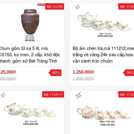
Mã: Cs153
Mã: 1112
Chum gốm tử sa 5 lit, mã
Bộ ấm chén trà,mã 111212,me
CS153, ko men, 2 nắp, khử độc
trắng vẽ vàng 24k cao cấp,hoa
nhanh, gốm sứ Bát Tràng Tinh
văn cành trúc chuồn
Vân
chuồn,dáng bình đèn thần,sang
125,000₫
1,250,000₫
-80%
-34
trọng,gốm bát tràng,tinh vân
600,000₫
1,880,000₫
Mã: 1112111
Mã: 1112