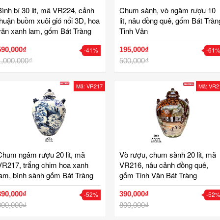
Bình bí 30 lit, mã VR224, cảnh
Chum sành, vò ngâm rượu 10
thuận buồm xuôi gió nổi 3D, hoa
lit, nâu đồng quê, gốm Bát Tràn
văn xanh lam, gốm Bát Tràng
Tinh Vân
Tinh Vân
590,000₫
195,000₫
-41%
-61
1,000,000₫
500,000₫
Mã: VR217
Mã: VR2
Chum ngâm rượu 20 lit, mã
Vò rượu, chum sành 20 lit, mã
VR217, trắng chim hoa xanh
VR216, nâu cảnh đồng quê,
lam, bình sành gốm Bát Tràng
gốm Tinh Vân Bát Tràng
Tinh Vân
390,000₫
390,000₫
-52%
-52
800,000₫
800,000₫