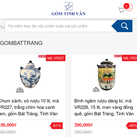
0
›
Trang chủ
Tag gombattrang
GOMBATTRANG
Mã: VR227
Mã: VR2
Chum sành, vò rượu 10 lit, mã
Bình ngâm rượu dáng bí, mã
VR227, trắng chim hoa xanh
VR226, 15 lit, men vàng đồng
lam, gốm Bát Tràng, Tinh Vân
quê, gốm Bát Tràng, Tinh Vân
195,000₫
390,000₫
-61%
-45
500,000₫
700,000₫