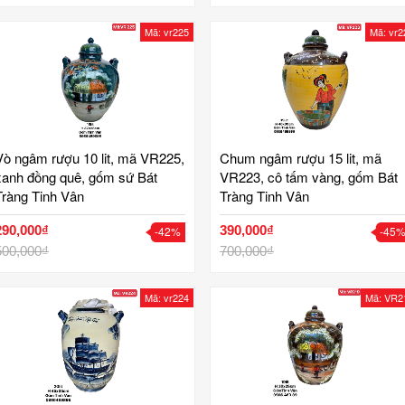
Mã: vr225
Mã: vr2
Vò ngâm rượu 10 lit, mã VR225,
Chum ngâm rượu 15 lit, mã
xanh đồng quê, gốm sứ Bát
VR223, cô tấm vàng, gốm Bát
Tràng Tinh Vân
Tràng Tinh Vân
290,000₫
390,000₫
-42%
-45
500,000₫
700,000₫
Mã: vr224
Mã: VR2