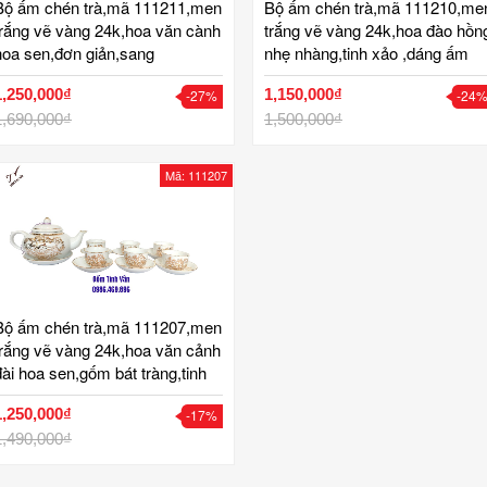
Bộ ấm chén trà,mã 111211,men
Bộ ấm chén trà,mã 111210,me
trắng vẽ vàng 24k,hoa văn cành
trắng vẽ vàng 24k,hoa đào hồn
hoa sen,đơn giản,sang
nhẹ nhàng,tinh xảo ,dáng ấm
trọng,gốm bát tràng,tinh vân
tròn, sang trọng,gốm bát
1,250,000₫
1,150,000₫
-27%
-24
tràng,tinh vân
1,690,000₫
1,500,000₫
Mã: 111207
Bộ ấm chén trà,mã 111207,men
trắng vẽ vàng 24k,hoa văn cảnh
đài hoa sen,gốm bát tràng,tinh
vân
1,250,000₫
-17%
1,490,000₫