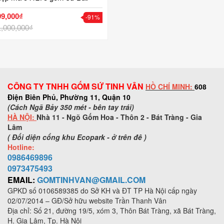
Tràng Tinh Vân
99,000₫
-91%
1,000,000₫
CÔNG TY TNHH GỐM SỨ TINH VÂN
HỒ CHÍ MINH:
608
Điện Biên Phủ, Phường 11, Quận 10
(Cách Ngã Bảy 350 mét - bên tay trái)
HÀ NỘI:
Nhà 11 - Ngõ Gốm Hoa - Thôn 2 - Bát Tràng - Gia
Lâm
( Đối diện cổng khu Ecopark - ở trên đê )
Hotline:
0986469896
0973
475493
EMAIL:
GOMTINHVAN@GMAIL.COM
GPKD số
0106589385
do Sở KH và ĐT TP Hà Nội cấp ngày
02/07/2014 – GĐ/Sở hữu website Trần Thanh Vân
Địa chỉ: Số 21, đường 19/5, xóm 3, Thôn Bát Tràng, xã Bát Tràng,
H. Gia Lâm, Tp. Hà Nội