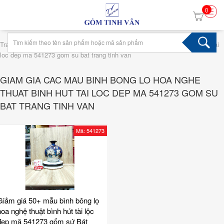
0
›
Trang chủ
Tag giam gia cac mau binh bong lo hoa nghe thuat binh hut tai
loc dep ma 541273 gom su bat trang tinh van
GIAM GIA CAC MAU BINH BONG LO HOA NGHE
THUAT BINH HUT TAI LOC DEP MA 541273 GOM SU
BAT TRANG TINH VAN
Mã: 541273
Giảm giá 50+ mẫu bình bông lọ
hoa nghệ thuật bình hút tài lộc
đẹp mã 541273 gốm sứ Bát