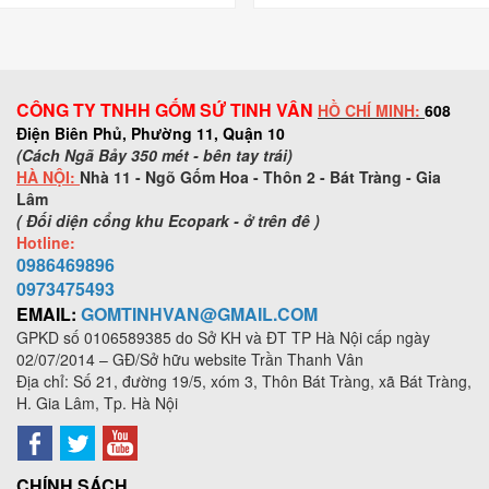
CÔNG TY TNHH GỐM SỨ TINH VÂN
HỒ CHÍ MINH:
608
Điện Biên Phủ, Phường 11, Quận 10
(Cách Ngã Bảy 350 mét - bên tay trái)
HÀ NỘI:
Nhà 11 - Ngõ Gốm Hoa - Thôn 2 - Bát Tràng - Gia
Lâm
( Đối diện cổng khu Ecopark - ở trên đê )
Hotline:
0986469896
0973
475493
EMAIL:
GOMTINHVAN@GMAIL.COM
GPKD số
0106589385
do Sở KH và ĐT TP Hà Nội cấp ngày
02/07/2014 – GĐ/Sở hữu website Trần Thanh Vân
Địa chỉ: Số 21, đường 19/5, xóm 3, Thôn Bát Tràng, xã Bát Tràng,
H. Gia Lâm, Tp. Hà Nội
CHÍNH SÁCH