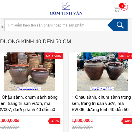
0
›
Trang chủ
Tag duong kinh 40 den 50 cm
DUONG KINH 40 DEN 50 CM
Mã: SV007
Mã: SV0
1 Chậu sành, chum sành trồng
1 Chậu sành, chum sành trồng
sen, trang trí sân vườn, mã
sen, trang trí sân vườn, mã
SV007, đường kính 40 đến 50
SV006, đường kính 40 đến 50
cm, giá 1,8 đến 2 tr, bình gốm
cm, bình gốm trồng sen đẹp,
1,800,000₫
1,800,000₫
-40%
-40
rồng sen đẹp, trang trí tiểu
trang trí tiểu cảnh, gốm sứ bát
cảnh, gốm sứ bát tràng tinh vân
3,000,000₫
tràng tinh vân
3,000,000₫