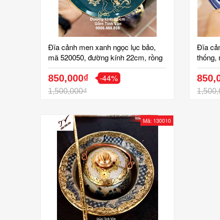
Đĩa cảnh men xanh ngọc lục bảo,
Đĩa cả
mã 520050, đường kính 22cm, rồng
thống,
cuốn mây vẽ vàng 24k, trưng bày,
22cm, 
-44%
quà biếu tặng sang trọng, gốm bát
850,000₫
quà biế
850,
tràng cao cấp
tràng 
1,500,000₫
1,500,
Mã: 130010