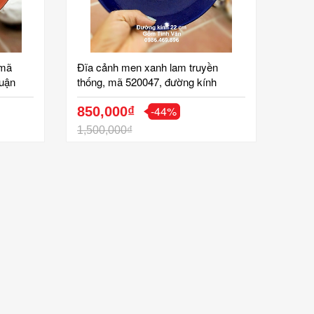
 mã
Đĩa cảnh men xanh lam truyền
huận
thống, mã 520047, đường kính
rưng
22cm, chữ thọ vàng 24k, trưng bày,
-44%
g, gốm
quà biếu tặng sang trọng, gốm bát
850,000₫
tràng cao cấp
1,500,000₫