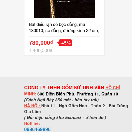
Bát điếu rạn cổ bọc đồng, mã
130010, se đồng, đường kính 22 cm,
vẽ cảnh sơn thủy tình, gốm sứ bát
-45%
tràng, tinh vân
780,000₫
1,400,000₫
CÔNG TY TNHH GỐM SỨ TINH VÂN
HỒ CHÍ
MINH:
608 Điện Biên Phủ, Phường 11, Quận 10
(Cách Ngã Bảy 350 mét - bên tay trái)
HÀ NỘI:
Nhà 11 - Ngõ Gốm Hoa - Thôn 2 - Bát Tràng -
Gia Lâm
( Đối diện cổng khu Ecopark - ở trên đê )
Hotline:
0986469896