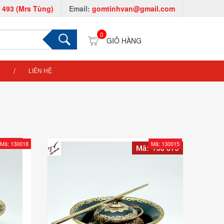
 493 (Mrs Tùng)
Email:
gomtinhvan@gmail.com
0
LIÊN HỆ
Mã: 130018
Mã: 130015