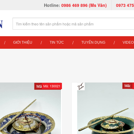
Hotline:
0986 469 896 (Ms Vân)
0973 475
GIỚI THIỆU
TIN TỨC
TUYỂN DỤNG
VIDEO
Mã: 130021