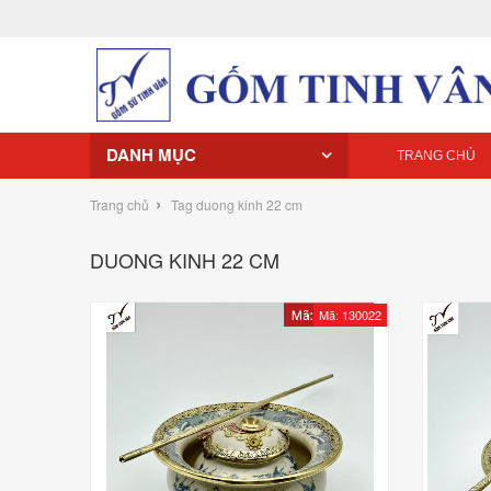
DANH MỤC
TRANG CHỦ
›
Trang chủ
Tag duong kinh 22 cm
DUONG KINH 22 CM
Mã: 130022