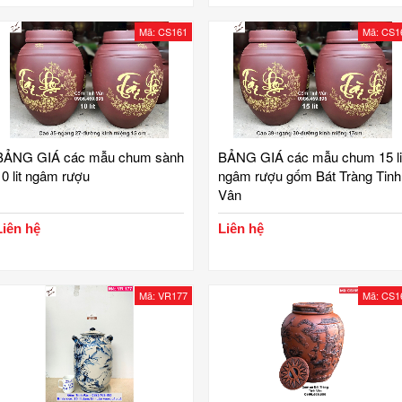
Mã: CS161
Mã: CS1
BẢNG GIÁ các mẫu chum sành
BẢNG GIÁ các mẫu chum 15 li
10 lit ngâm rượu
ngâm rượu gốm Bát Tràng Tinh
Vân
Liên hệ
Liên hệ
Mã: VR177
Mã: CS1