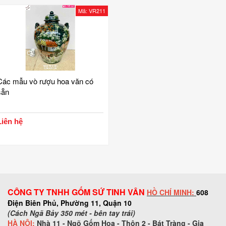
Mã: VR211
Các mẫu vò rượu hoa văn có
sẵn
Liên hệ
CÔNG TY TNHH GỐM SỨ TINH VÂN
HỒ CHÍ MINH:
608
Điện Biên Phủ, Phường 11, Quận 10
(Cách Ngã Bảy 350 mét - bên tay trái)
HÀ NỘI:
Nhà 11 - Ngõ Gốm Hoa - Thôn 2 - Bát Tràng - Gia