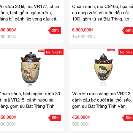
Vò rượu 20 lit, mã VR177, chum
Chum sành, mã CS165, họa tiế
sành, bình gốm ngâm rượu,
cá chép vượt vũ môn đắp nổi
dáng bí, cảnh lão vọng câu cá,
100l, gốm tử sa Bát Tràng, ko
men trắng hoa văn xanh lam
men, khử độc, gốm Tinh Vân
490,000₫
6,900,000₫
-38%
-56
truyền thống, ngâm rượu ngon,
gốm sứ bát tràng tinh vân
790,000₫
15,590,000₫
Mã: VR215
Mã: VR2
Chum sành, bình ngâm rượu 30
Vò rượu men vàng mã VR213,
lit, mã VR215, cảnh hươu nai
cảnh cậu bé cưỡi trâu thổi sáo,
vàng, gốm sứ Bát Tràng Tinh
gốm sứ Bát Tràng Tinh Vân
Vân
450,000₫
450,000₫
-55%
-50
990,000₫
900,000₫