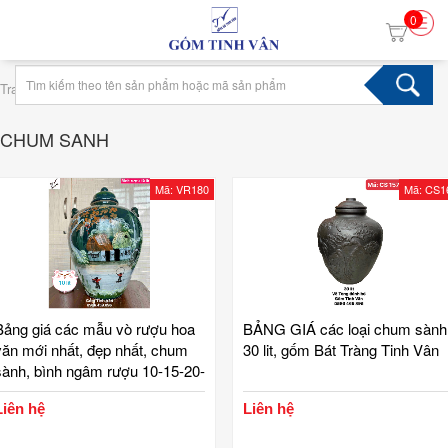
0
›
Trang chủ
Tag chum sanh
CHUM SANH
Mã: VR180
Mã: CS1
Bảng giá các mẫu vò rượu hoa
BẢNG GIÁ các loại chum sành
văn mới nhất, đẹp nhất, chum
30 lit, gốm Bát Tràng Tinh Vân
sành, bình ngâm rượu 10-15-20-
30-50 lit, mã VR180, gốm sứ bát
Liên hệ
Liên hệ
tràng tinh vân