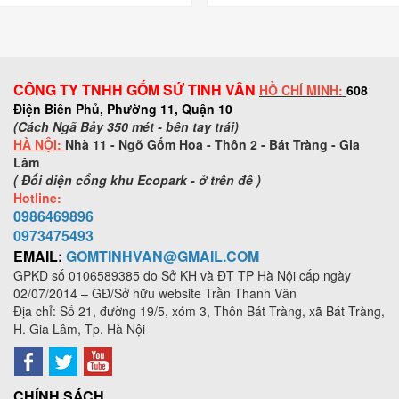
nước, dùng được lâu, gốm tinh
lâu, gốm tinh vân
vân
CÔNG TY TNHH GỐM SỨ TINH VÂN
HỒ CHÍ MINH:
608
Điện Biên Phủ, Phường 11, Quận 10
(Cách Ngã Bảy 350 mét - bên tay trái)
HÀ NỘI:
Nhà 11 - Ngõ Gốm Hoa - Thôn 2 - Bát Tràng - Gia
Lâm
( Đối diện cổng khu Ecopark - ở trên đê )
Hotline:
0986469896
0973
475493
EMAIL:
GOMTINHVAN@GMAIL.COM
GPKD số
0106589385
do Sở KH và ĐT TP Hà Nội cấp ngày
02/07/2014 – GĐ/Sở hữu website Trần Thanh Vân
Địa chỉ: Số 21, đường 19/5, xóm 3, Thôn Bát Tràng, xã Bát Tràng,
H. Gia Lâm, Tp. Hà Nội
CHÍNH SÁCH