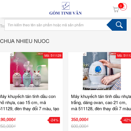
0
›
Trang chủ
Tag chua nhieu nuoc
CHUA NHIEU NUOC
Mã: 511129
Mã: 5111
Máy khuyếch tán tinh dầu con
Máy khuyếch tán tinh dầu nhựa
thỏ nhựa, cao 15 cm, mã
trắng, dáng ovan, cao 21 cm,
511129, đèn thay đổi 7 màu, tạo
mã 511128, đèn thay đổi 7 màu
ẩm phòng điều hoà, tặng thêm
nút cảm ứng, tạo ẩm phòng điề
190,000₫
350,000₫
-24%
-42
đèn led và quạt xông tinh dầu,
hoà, xông tinh dầu, dung tích 1
dung tích 300 ml, chứa nhiều
250,000₫
lit, chứa nhiều nước, dùng đượ
600,000₫