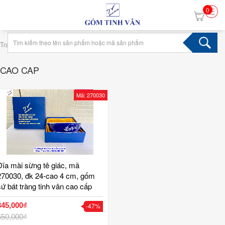
0
›
Trang chủ
Tag cao cap
CAO CAP
Mã: 270030
Đĩa mài sừng tê giác, mã
270030, đk 24-cao 4 cm, gốm
sứ bát tràng tinh vân cao cấp
345,000₫
-47%
650,000₫