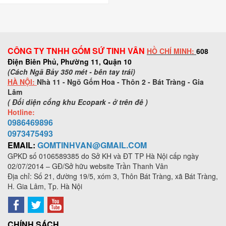
CÔNG TY TNHH GỐM SỨ TINH VÂN
HỒ CHÍ MINH:
608
Điện Biên Phủ, Phường 11, Quận 10
(Cách Ngã Bảy 350 mét - bên tay trái)
HÀ NỘI:
Nhà 11 - Ngõ Gốm Hoa - Thôn 2 - Bát Tràng - Gia
Lâm
( Đối diện cổng khu Ecopark - ở trên đê )
Hotline:
0986469896
0973
475493
EMAIL:
GOMTINHVAN@GMAIL.COM
GPKD số
0106589385
do Sở KH và ĐT TP Hà Nội cấp ngày
02/07/2014 – GĐ/Sở hữu website Trần Thanh Vân
Địa chỉ: Số 21, đường 19/5, xóm 3, Thôn Bát Tràng, xã Bát Tràng,
H. Gia Lâm, Tp. Hà Nội
CHÍNH SÁCH