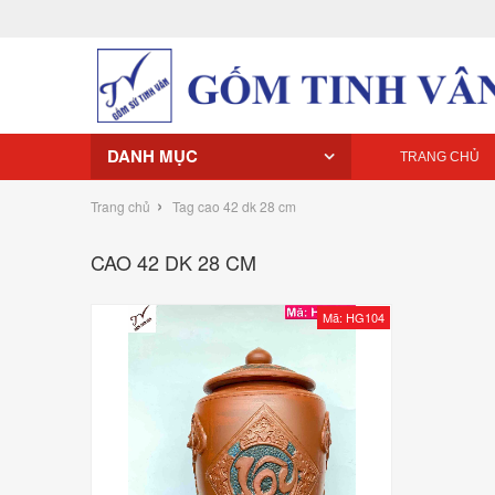
DANH MỤC
TRANG CHỦ
›
Trang chủ
Tag cao 42 dk 28 cm
CAO 42 DK 28 CM
Mã: HG104