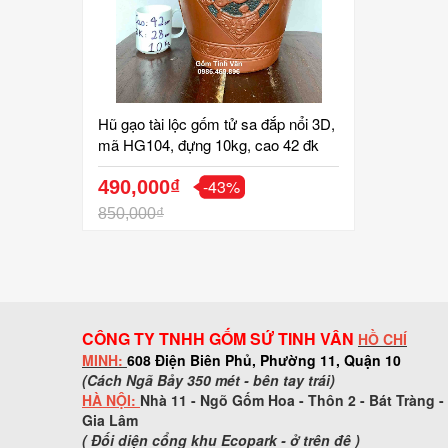
Hũ gạo tài lộc gốm tử sa đắp nổi 3D,
mã HG104, đựng 10kg, cao 42 đk
28 cm, đựng gạo ngon, giữ khô gạo,
-43%
hũ gạo phong thuỷ mang tài lộc cho
490,000₫
gia chủ
850,000₫
CÔNG TY TNHH GỐM SỨ TINH VÂN
HỒ CHÍ
MINH:
608 Điện Biên Phủ, Phường 11, Quận 10
(Cách Ngã Bảy 350 mét - bên tay trái)
HÀ NỘI:
Nhà 11 - Ngõ Gốm Hoa - Thôn 2 - Bát Tràng -
Gia Lâm
( Đối diện cổng khu Ecopark - ở trên đê )