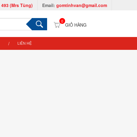
 493 (Mrs Tùng)
Email:
gomtinhvan@gmail.com
0
LIÊN HỆ