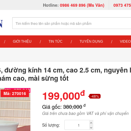
Hotline:
0986 469 896 (Ms Vân)
0973 475
GIỚI THIỆU
TIN TỨC
TUYỂN DỤNG
VIDEO
, đường kính 14 cm, cao 2.5 cm, nguyên 
hám cao, mài sừng tốt
đ
199,000
Mã: 270016
-48%
đ
Giá gốc:
380,000
Giá trên chưa bao gồm VAT và phí vận chuyển
Số lượng: