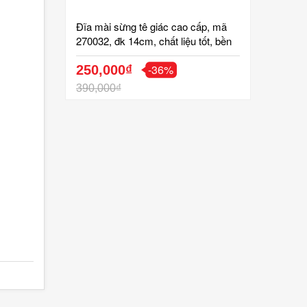
Đĩa mài sừng tê giác cao cấp, mã
270032, đk 14cm, chất liệu tốt, bền
đẹp, độ nhám cao, nguyên liệu lọc
-36%
sạch tạp chất, đã kiểm định, gốm
250,000₫
bát tràng tinh vân
390,000₫