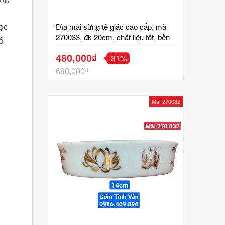
Đĩa mài sừng tê giác cao cấp, mã
ọc
270033, đk 20cm, chất liệu tốt, bền
ô
đẹp, độ nhám cao, nguyên liệu lọc
-31%
sạch tạp chất, đã kiểm định, gốm
480,000₫
bát tràng tinh vân
690,000₫
Mã: 270032