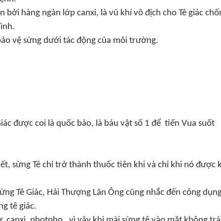
n bởi hàng ngàn lớp canxi, là vũ khí vô địch cho Tê giác chố
ình.
bảo vệ sừng dưới tác động của môi trường.
ác được coi là quốc bảo, là báu vật số 1 để tiến Vua suốt
t, sừng Tê chỉ trở thành thuốc tiên khi và chỉ khi nó được 
sừng Tê Giác, Hải Thượng Lãn Ông cũng nhắc đến công dụn
g tê giác.
ư canxi, photpho…vì vậy khi mài sừng tê vào mặt không tr