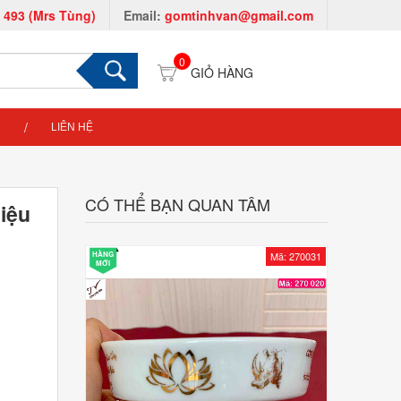
 493 (Mrs Tùng)
Email:
gomtinhvan@gmail.com
0
LIÊN HỆ
CÓ THỂ BẠN QUAN TÂM
liệu
HÀNG
Mã: 270031
MỚI