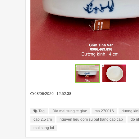
08/06/2020 | 12:52:38
Tag
Dia mai sung te giac
ma 270016
duong kin
cao 2.5 cm
nguyen lieu gom su bat trang cao cap
do n
mai sung tot