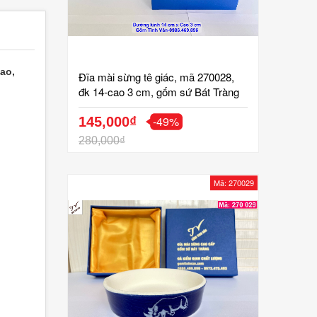
ao,
Đĩa mài sừng tê giác, mã 270028,
đk 14-cao 3 cm, gốm sứ Bát Tràng
cao cấp, gốm tinh vân
-49%
145,000₫
280,000₫
Mã: 270029