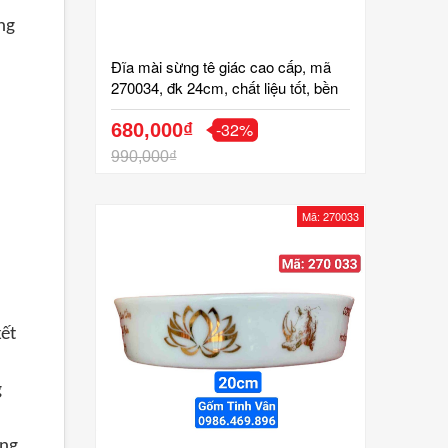
ng
Đĩa mài sừng tê giác cao cấp, mã
270034, đk 24cm, chất liệu tốt, bền
đẹp, độ nhám cao, nguyên liệu lọc
-32%
sạch tạp chất, đã kiểm định, gốm
680,000₫
bát tràng tinh vân
990,000₫
Mã: 270033
kết
g
áng