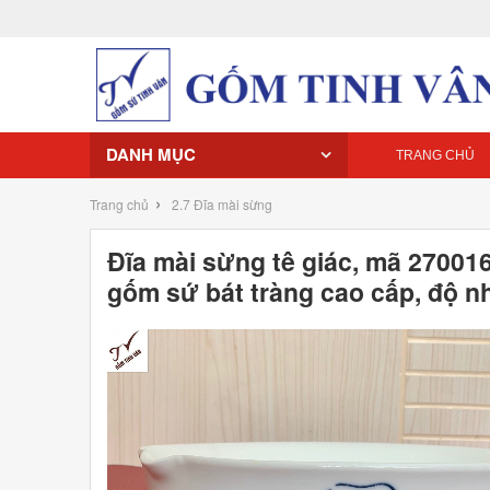
DANH MỤC
TRANG CHỦ
›
Trang chủ
2.7 Đĩa mài sừng
Đĩa mài sừng tê giác, mã 270016
gốm sứ bát tràng cao cấp, độ n