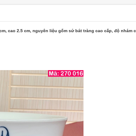
 cm, cao 2.5 cm, nguyên liệu gốm sứ bát tràng cao cấp, độ nhám c