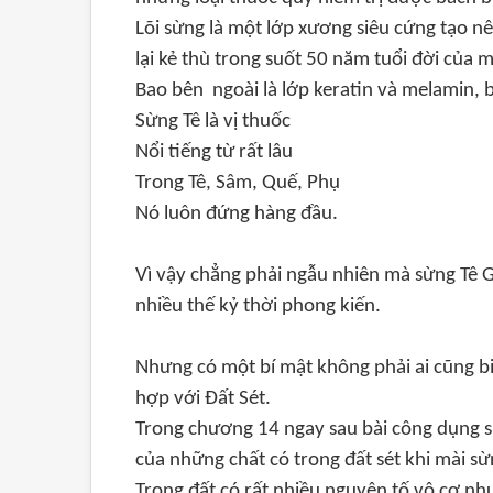
Lõi sừng là một lớp xương siêu cứng tạo nê
lại kẻ thù trong suốt 50 năm tuổi đời của m
Bao bên ngoài là lớp keratin và melamin, 
Sừng Tê là vị thuốc
Nổi tiếng từ rất lâu
Trong Tê, Sâm, Quế, Phụ
Nó luôn đứng hàng đầu.
Vì vậy chẳng phải ngẫu nhiên mà sừng Tê Gi
nhiều thế kỷ thời phong kiến.
Nhưng có một bí mật không phải ai cũng biế
hợp với Đất Sét.
Trong chương 14 ngay sau bài công dụng 
của những chất có trong đất sét khi mài sừn
Trong đất có rất nhiều nguyên tố vô cơ nh