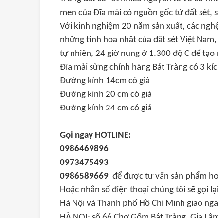
men của Đĩa mài có nguồn gốc từ đất sét, 
Với kinh nghiệm 20 năm sản xuất, các nghệ
những tinh hoa nhất của đất sét Việt Nam,
tự nhiên, 24 giờ nung ở 1.300 độ C để tạo 
Đĩa mài sừng chính hãng Bát Tràng có 3 kí
Đường kính 14cm có giá
Đường kính 20 cm có giá
Đường kính 24 cm có giá
Gọi ngay HOTLINE:
0986469896
0973475493
0986589669
để được tư vấn sản phẩm ho
Hoặc nhắn số điện thoại chúng tôi sẽ gọi lạ
Hà Nội và Thành phố Hồ Chí Minh giao ngay
HÀ NỘI: số 66 Chợ Gốm Bát Tràng, Gia Lâm