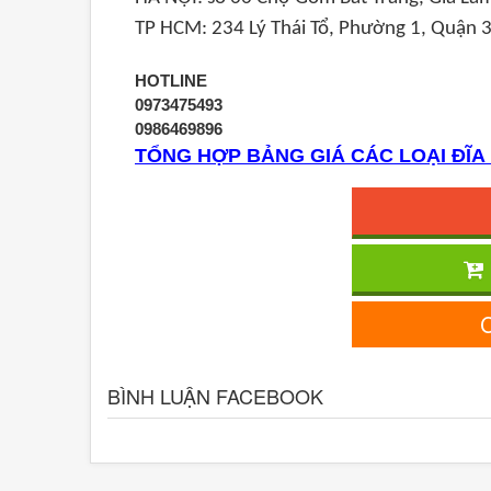
TP HCM: 234 Lý Thái Tổ, Phường 1, Quận 
HOTLINE
0973475493
0986469896
TỔNG HỢP BẢNG GIÁ CÁC LOẠI ĐĨA 
C
BÌNH LUẬN FACEBOOK