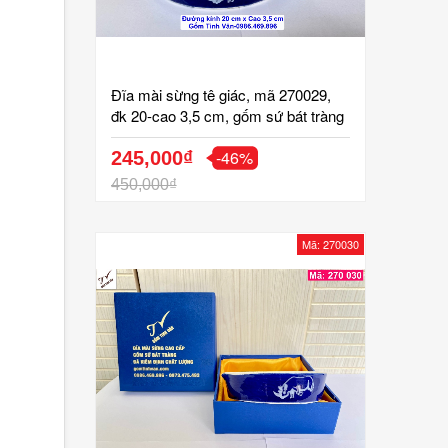
Đĩa mài sừng tê giác, mã 270029,
đk 20-cao 3,5 cm, gốm sứ bát tràng
tinh vân cao cấp
-46%
245,000₫
450,000₫
Mã: 270030