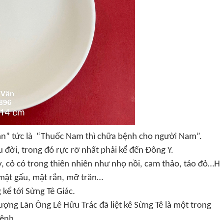
ân” tức là “Thuốc Nam thì chữa bệnh cho người Nam”.
u đời, trong đó rực rỡ nhất phải kể đến Đông Y.
y, cỏ có trong thiên nhiên như nhọ nồi, cam thảo, táo đỏ…
mật gấu, mật rắn, mỡ trăn…
 kể tới Sừng Tê Giác.
ợng Lãn Ông Lê Hữu Trác đã liệt kê Sừng Tê là một trong
bệnh.