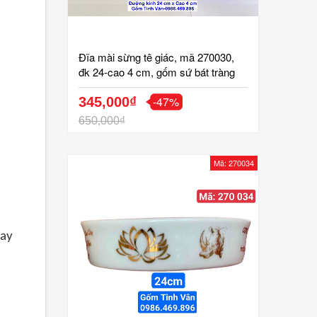
Đĩa mài sừng tê giác, mã 270030,
đk 24-cao 4 cm, gốm sứ bát tràng
tinh vân cao cấp
-47%
345,000₫
650,000₫
Mã: 270034
Hay