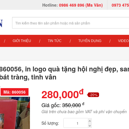
Hotline:
0986 469 896 (Ms Vân)
0973 475
GIỚI THIỆU
TIN TỨC
TUYỂN DỤNG
VIDEO
860056, in logo quà tặng hội nghị đẹp, s
bát tràng, tinh vân
đ
280,000
Mã: 860056
-20%
đ
Giá gốc:
350,000
Giá trên chưa bao gồm VAT và phí vận chuyển
Số lượng: