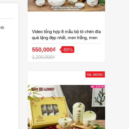
inh
Video tổng hợp 8 mẫu bộ tô chén đĩa
quà tặng đẹp nhất, men trắng, men
kem vẽ hoa văn, mã 860062, gồm 6
-55%
chén cơm, 2 đĩa, 1 tô, 2 chén chấm,
550,000₫
in logo quà tặng, gốm sứ bát tràng
1,200,000₫
tinh vân
Mã: 860061