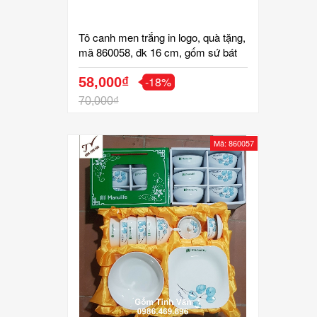
Tô canh men trắng in logo, quà tặng,
mã 860058, đk 16 cm, gốm sứ bát
tràng tinh vân cao cấp, quà khuyến
-18%
mại
58,000₫
70,000₫
Mã: 860057