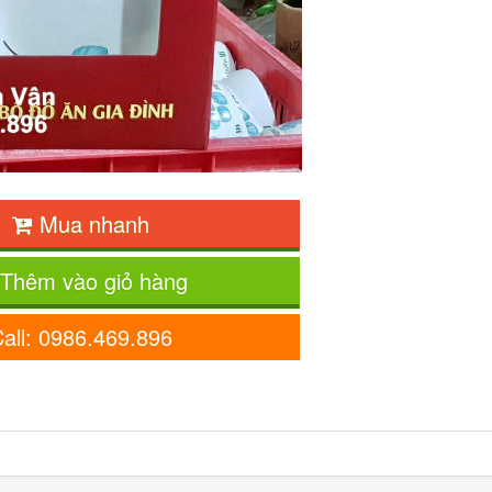
Mua nhanh
Thêm vào giỏ hàng
all: 0986.469.896