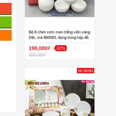
Bộ 6 chén cơm men trắng viền vàng
24k, mã 860063, đựng trong hộp đỏ
lót lụa có quai xách, in logo quà tặng
-37%
biếu tết, 20/11, 8/3, 20/10, tri ân
190,000₫
khách hàng, chất liệu sứ trắng
300,000₫
xương trong, gốm Bát Tràng Tinh
Vân
Mã: 860062