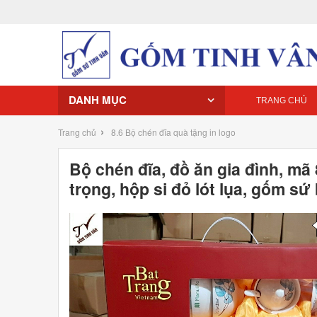
DANH MỤC
TRANG CHỦ
›
Trang chủ
8.6 Bộ chén đĩa quà tặng in logo
Bộ chén đĩa, đồ ăn gia đình, mã 
trọng, hộp si đỏ lót lụa, gốm sứ 