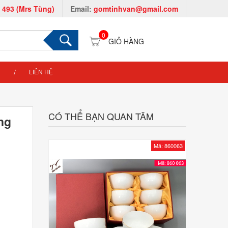
 493 (Mrs Tùng)
Email:
gomtinhvan@gmail.com
0
LIÊN HỆ
CÓ THỂ BẠN QUAN TÂM
ang
Mã: 860063