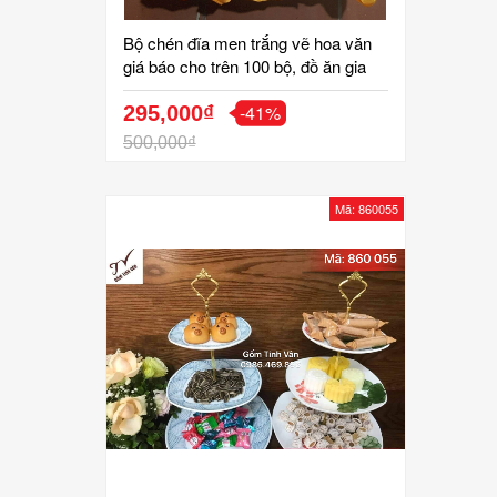
Bộ chén đĩa men trắng vẽ hoa văn
giá báo cho trên 100 bộ, đồ ăn gia
đình, mã 860057, in logo quà tặng
-41%
hội nghị đẹp, sang trọng, hộp lót lụa,
295,000₫
gốm sứ bát tràng, tinh vân
500,000₫
Mã: 860055