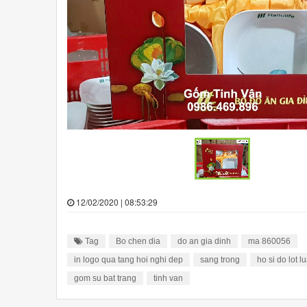
12/02/2020 | 08:53:29
Tag
Bo chen dia
do an gia dinh
ma 860056
in logo qua tang hoi nghi dep
sang trong
ho si do lot l
gom su bat trang
tinh van