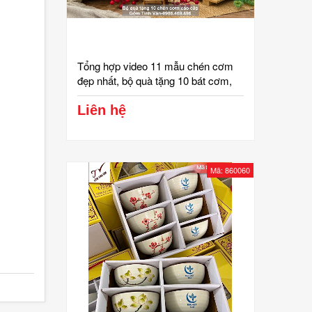
Tổng hợp video 11 mẫu chén cơm
đẹp nhất, bộ quà tặng 10 bát cơm,
đựng trong hộp và túi giấy sang
trọng, quà tặng, quà biếu, mã
Liên hệ
210041, in logo công ty, gốm sứ bát
tràng tinh vân
Mã: 860060