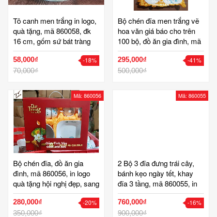
Tô canh men trắng in logo,
Bộ chén đĩa men trắng vẽ
quà tặng, mã 860058, đk
hoa văn giá báo cho trên
16 cm, gốm sứ bát tràng
100 bộ, đồ ăn gia đình, mã
tinh vân cao cấp, quà
860057, in logo quà tặng
58,000₫
295,000₫
-18%
-41%
khuyến mại
hội nghị đẹp, sang trọng,
70,000₫
hộp lót lụa, gốm sứ bát
500,000₫
tràng, tinh vân
Mã: 860056
Mã: 860055
Bộ chén đĩa, đồ ăn gia
2 Bộ 3 đĩa đưng trái cây,
đình, mã 860056, in logo
bánh kẹo ngày tết, khay
quà tặng hội nghị đẹp, sang
đĩa 3 tầng, mã 860055, in
trọng, hộp si đỏ lót lụa,
logo, quà tặng tết ý nghĩa,
280,000₫
760,000₫
-20%
-16%
gốm sứ bát tràng, tinh vân
gốm sứ bát tràng, tinh vân
350,000₫
900,000₫