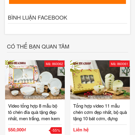
BÌNH LUẬN FACEBOOK
CÓ THỂ BẠN QUAN TÂM
Mã: 860062
Mã: 860061
Video tổng hợp 8 mẫu bộ
Tổng hợp video 11 mẫu
tô chén đĩa quà tặng đẹp
chén cơm đẹp nhất, bộ quà
nhất, men trắng, men kem
tặng 10 bát cơm, đựng
vẽ hoa văn, mã 860062,
trong hộp và túi giấy sang
550,000₫
Liên hệ
-55%
gồm 6 chén cơm, 2 đĩa, 1
trọng, quà tặng, quà biếu,