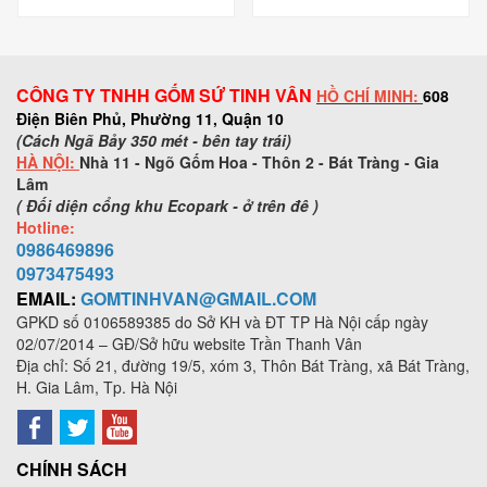
CÔNG TY TNHH GỐM SỨ TINH VÂN
HỒ CHÍ MINH:
608
Điện Biên Phủ, Phường 11, Quận 10
(Cách Ngã Bảy 350 mét - bên tay trái)
HÀ NỘI:
Nhà 11 - Ngõ Gốm Hoa - Thôn 2 - Bát Tràng - Gia
Lâm
( Đối diện cổng khu Ecopark - ở trên đê )
Hotline:
0986469896
0973
475493
EMAIL:
GOMTINHVAN@GMAIL.COM
GPKD số
0106589385
do Sở KH và ĐT TP Hà Nội cấp ngày
02/07/2014 – GĐ/Sở hữu website Trần Thanh Vân
Địa chỉ: Số 21, đường 19/5, xóm 3, Thôn Bát Tràng, xã Bát Tràng,
H. Gia Lâm, Tp. Hà Nội
CHÍNH SÁCH