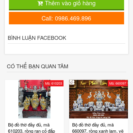
Thêm vào giỏ hàng
Call: 0986.469.896
BÌNH LUẬN FACEBOOK
CÓ THỂ BẠN QUAN TÂM
Mã: 610203
Mã: 660097
Bộ đồ thờ đầy đủ, mã
Bộ đồ thờ đầy đủ, mã
610203, rồng rạn cổ đắp
660097, rồng xanh lam, vẽ