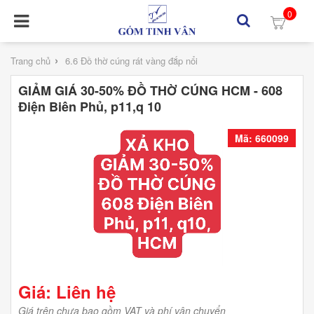
0
›
Trang chủ
6.6 Đồ thờ cúng rát vàng đắp nổi
GIẢM GIÁ 30-50% ĐỒ THỜ CÚNG HCM - 608
Điện Biên Phủ, p11,q 10
Mã: 660099
Giá: Liên hệ
Giá trên chưa bao gồm VAT và phí vận chuyển