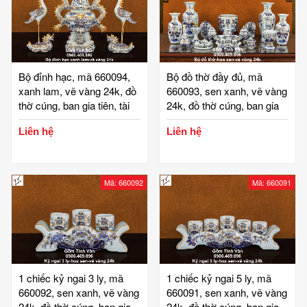
Bộ đỉnh hạc, mã 660094,
Bộ đồ thờ đầy đủ, mã
xanh lam, vẽ vàng 24k, đồ
660093, sen xanh, vẽ vàng
thờ cúng, ban gia tiên, tài
24k, đồ thờ cúng, ban gia
địa, phật, ông táo, gốm bát
tiên, tài địa, phật, ông táo,
Liên hệ
Liên hệ
tràng, tinh vân
gốm bát tràng, tinh vân
Mã: 660092
Mã: 660091
1 chiếc kỷ ngai 3 ly, mã
1 chiếc kỷ ngai 5 ly, mã
660092, sen xanh, vẽ vàng
660091, sen xanh, vẽ vàng
24k, đồ thờ cúng, ban gia
24k, đồ thờ cúng, ban gia