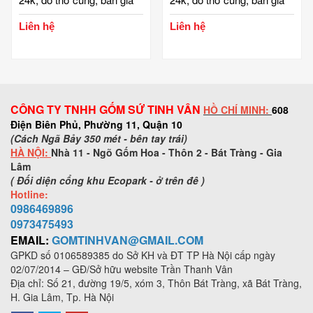
tiên, tài địa, phật, ông táo,
tiên, tài địa, phật, ông táo,
Liên hệ
Liên hệ
gốm bát tràng, tinh vân
gốm bát tràng, tinh vân
CÔNG TY TNHH GỐM SỨ TINH VÂN
HỒ CHÍ MINH:
608
Điện Biên Phủ, Phường 11, Quận 10
(Cách Ngã Bảy 350 mét - bên tay trái)
HÀ NỘI:
Nhà 11 - Ngõ Gốm Hoa - Thôn 2 - Bát Tràng - Gia
Lâm
( Đối diện cổng khu Ecopark - ở trên đê )
Hotline:
0986469896
0973
475493
EMAIL:
GOMTINHVAN@GMAIL.COM
GPKD số
0106589385
do Sở KH và ĐT TP Hà Nội cấp ngày
02/07/2014 – GĐ/Sở hữu website Trần Thanh Vân
Địa chỉ: Số 21, đường 19/5, xóm 3, Thôn Bát Tràng, xã Bát Tràng,
H. Gia Lâm, Tp. Hà Nội