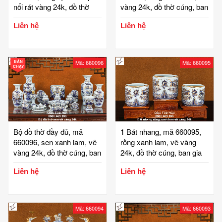
nổi rát vàng 24k, đồ thờ
vàng 24k, đồ thờ cúng, ban
cúng, ban gia tiên, tài địa,
gia tiên, tài địa, phật, ông
Liên hệ
Liên hệ
phật, ông táo, gốm bát
táo, gốm bát tràng, tinh vân
tràng, tinh vân
BÁN
Mã: 660096
Mã: 660095
CHẠY
Bộ đồ thờ đầy đủ, mã
1 Bát nhang, mã 660095,
660096, sen xanh lam, vẽ
rồng xanh lam, vẽ vàng
vàng 24k, đồ thờ cúng, ban
24k, đồ thờ cúng, ban gia
gia tiên, tài địa, phật, ông
tiên, tài địa, phật, ông táo,
Liên hệ
Liên hệ
táo, gốm bát tràng, tinh vân
gốm bát tràng, tinh vân
Mã: 660094
Mã: 660093