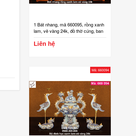
1 Bát nhang, mã 660095, rồng xanh
lam, vẽ vàng 24k, đồ thờ cúng, ban
gia tiên, tài địa, phật, ông táo, gốm
bát tràng, tinh vân
Liên hệ
Mã: 660094