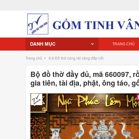
DANH MỤC
TRANG CHỦ
›
Trang chủ
6.6 Đồ thờ cúng rát vàng đắp nổi
Bộ đồ thờ đầy đủ, mã 660097, r
gia tiên, tài địa, phật, ông táo, 