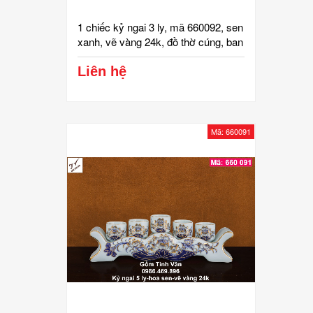
1 chiếc kỷ ngai 3 ly, mã 660092, sen
xanh, vẽ vàng 24k, đồ thờ cúng, ban
gia tiên, tài địa, phật, ông táo, gốm
bát tràng, tinh vân
Liên hệ
Mã: 660091