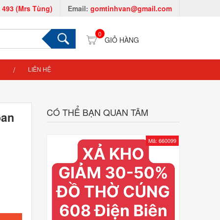
 493 (Mrs Tùng)
Email:
gomtinhvan@gmail.com
0
LIÊN HỆ
CÓ THỂ BẠN QUAN TÂM
ban
Mã: 660099