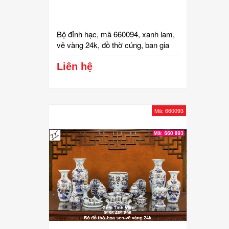
Bộ đỉnh hạc, mã 660094, xanh lam,
vẽ vàng 24k, đồ thờ cúng, ban gia
tiên, tài địa, phật, ông táo, gốm bát
tràng, tinh vân
Liên hệ
Mã: 660093