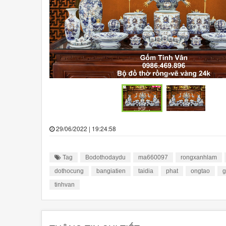
29/06/2022 | 19:24:58
Tag
Bodothodaydu
ma660097
rongxanhlam
dothocung
bangiatien
taidia
phat
ongtao
g
tinhvan