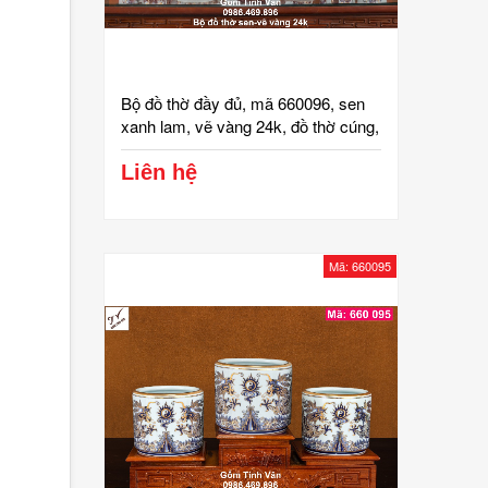
Bộ đồ thờ đầy đủ, mã 660096, sen
xanh lam, vẽ vàng 24k, đồ thờ cúng,
ban gia tiên, tài địa, phật, ông táo,
gốm bát tràng, tinh vân
Liên hệ
Mã: 660095