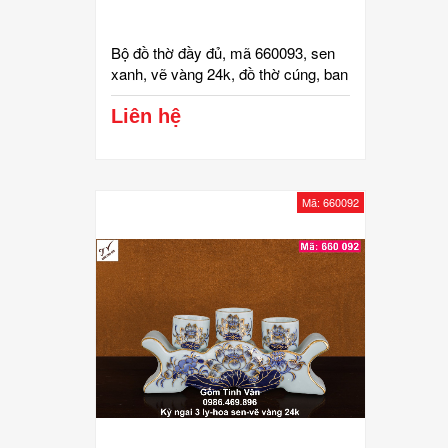
Bộ đồ thờ đầy đủ, mã 660093, sen
xanh, vẽ vàng 24k, đồ thờ cúng, ban
gia tiên, tài địa, phật, ông táo, gốm
bát tràng, tinh vân
Liên hệ
Mã: 660092