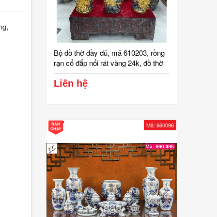
ng,
Bộ đồ thờ đầy đủ, mã 610203, rồng
rạn cổ đắp nổi rát vàng 24k, đồ thờ
cúng, ban gia tiên, tài địa, phật, ông
táo, gốm bát tràng, tinh vân
Liên hệ
BÁN
Mã: 660096
CHẠY