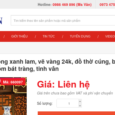
Hotline:
0986 469 896 (Ms Vân)
0973 475
GIỚI THIỆU
TIN TỨC
TUYỂN DỤNG
VIDEO
ồng xanh lam, vẽ vàng 24k, đồ thờ cúng, 
gốm bát tràng, tinh vân
Giá: Liên hệ
Mã: 660097
Giá trên chưa bao gồm VAT và phí vận chuyển
Số lượng: