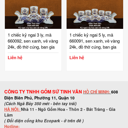
1 chiếc kỷ ngai 3 ly, mã
1 chiếc kỷ ngai 5 ly, mã
660092, sen xanh, vẽ vàng
660091, sen xanh, vẽ vàng
24k, đồ thờ cúng, ban gia
24k, đồ thờ cúng, ban gia
tiên, tài địa, phật, ông táo,
tiên, tài địa, phật, ông táo,
Liên hệ
Liên hệ
gốm bát tràng, tinh vân
gốm bát tràng, tinh vân
CÔNG TY TNHH GỐM SỨ TINH VÂN
HỒ CHÍ MINH:
608
Điện Biên Phủ, Phường 11, Quận 10
(Cách Ngã Bảy 350 mét - bên tay trái)
HÀ NỘI:
Nhà 11 - Ngõ Gốm Hoa - Thôn 2 - Bát Tràng - Gia
Lâm
( Đối diện cổng khu Ecopark - ở trên đê )
Hotline: