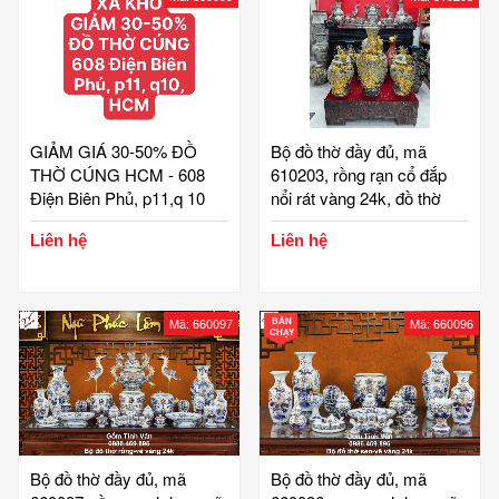
GIẢM GIÁ 30-50% ĐỒ
Bộ đồ thờ đầy đủ, mã
THỜ CÚNG HCM - 608
610203, rồng rạn cổ đắp
Điện Biên Phủ, p11,q 10
nổi rát vàng 24k, đồ thờ
cúng, ban gia tiên, tài địa,
Liên hệ
Liên hệ
phật, ông táo, gốm bát
tràng, tinh vân
Mã: 660097
BÁN
Mã: 660096
CHẠY
Bộ đồ thờ đầy đủ, mã
Bộ đồ thờ đầy đủ, mã