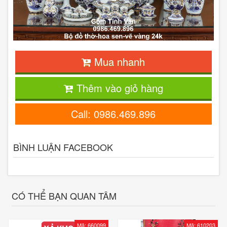
Mua nhanh
Thêm vào giỏ hàng
Call: 0986.469.896
BÌNH LUẬN FACEBOOK
CÓ THỂ BẠN QUAN TÂM
Mã: 660099
Mã: 610203