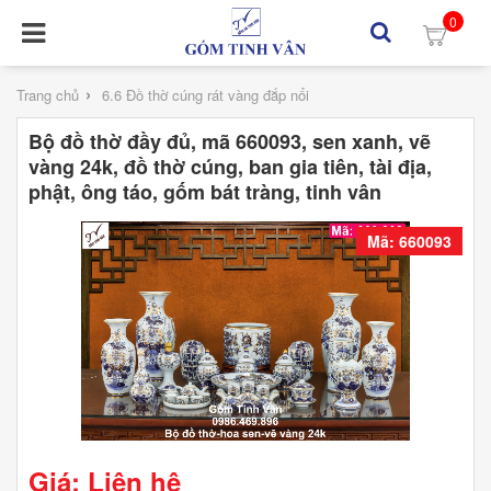
0
›
Trang chủ
6.6 Đồ thờ cúng rát vàng đắp nổi
Bộ đồ thờ đầy đủ, mã 660093, sen xanh, vẽ
vàng 24k, đồ thờ cúng, ban gia tiên, tài địa,
phật, ông táo, gốm bát tràng, tinh vân
Mã: 660093
Giá: Liên hệ