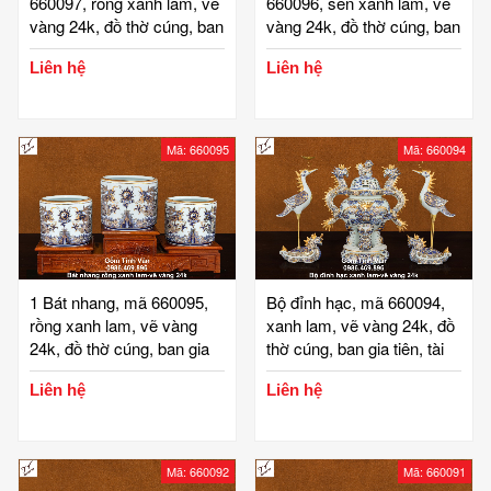
660097, rồng xanh lam, vẽ
660096, sen xanh lam, vẽ
vàng 24k, đồ thờ cúng, ban
vàng 24k, đồ thờ cúng, ban
gia tiên, tài địa, phật, ông
gia tiên, tài địa, phật, ông
Liên hệ
Liên hệ
táo, gốm bát tràng, tinh vân
táo, gốm bát tràng, tinh vân
Mã: 660095
Mã: 660094
1 Bát nhang, mã 660095,
Bộ đỉnh hạc, mã 660094,
rồng xanh lam, vẽ vàng
xanh lam, vẽ vàng 24k, đồ
24k, đồ thờ cúng, ban gia
thờ cúng, ban gia tiên, tài
tiên, tài địa, phật, ông táo,
địa, phật, ông táo, gốm bát
Liên hệ
Liên hệ
gốm bát tràng, tinh vân
tràng, tinh vân
Mã: 660092
Mã: 660091