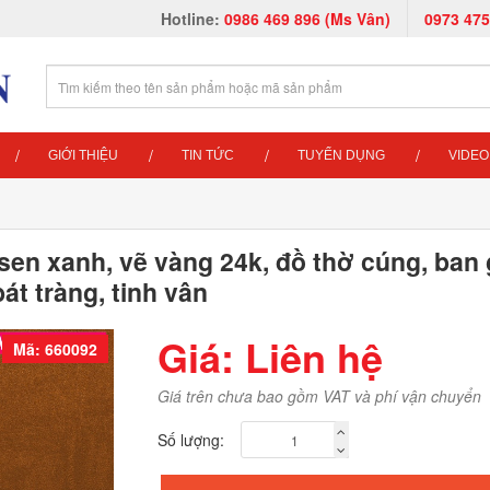
Hotline:
0986 469 896 (Ms Vân)
0973 475
GIỚI THIỆU
TIN TỨC
TUYỂN DỤNG
VIDEO
 sen xanh, vẽ vàng 24k, đồ thờ cúng, ban 
bát tràng, tinh vân
Giá: Liên hệ
Mã: 660092
Giá trên chưa bao gồm VAT và phí vận chuyển
Số lượng: