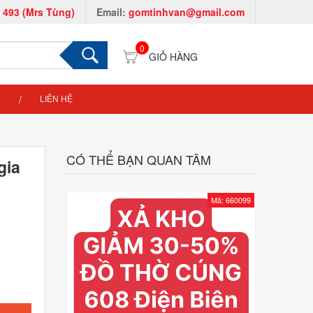
 493 (Mrs Tùng)
Email:
gomtinhvan@gmail.com
0
LIÊN HỆ
CÓ THỂ BẠN QUAN TÂM
gia
Mã: 660099