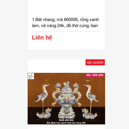
1 Bát nhang, mã 660095, rồng xanh
lam, vẽ vàng 24k, đồ thờ cúng, ban
gia tiên, tài địa, phật, ông táo, gốm
bát tràng, tinh vân
Liên hệ
Mã: 660094