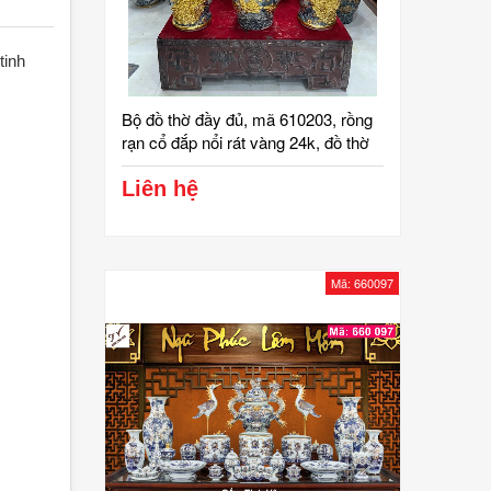
tinh
Bộ đồ thờ đầy đủ, mã 610203, rồng
rạn cổ đắp nổi rát vàng 24k, đồ thờ
cúng, ban gia tiên, tài địa, phật, ông
táo, gốm bát tràng, tinh vân
Liên hệ
Mã: 660097