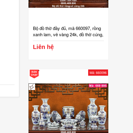
Bộ đồ thờ đầy đủ, mã 660097, rồng
xanh lam, vẽ vàng 24k, đồ thờ cúng,
ban gia tiên, tài địa, phật, ông táo,
gốm bát tràng, tinh vân
Liên hệ
BÁN
Mã: 660096
CHẠY