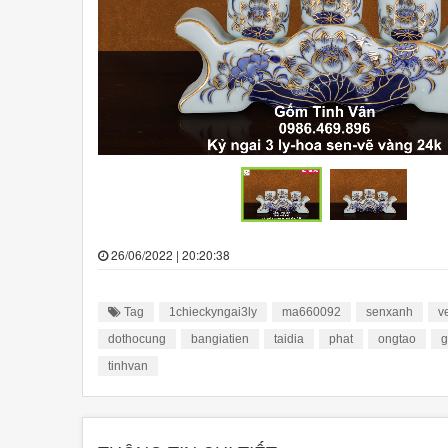
26/06/2022 | 20:20:38
Tag
1chieckyngai3ly
ma660092
senxanh
v
dothocung
bangiatien
taidia
phat
ongtao
g
tinhvan