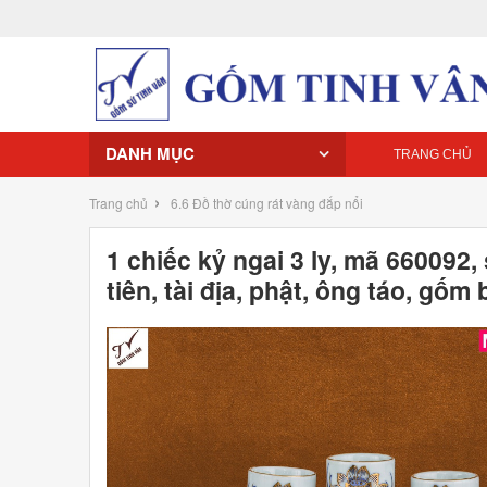
DANH MỤC
TRANG CHỦ
›
Trang chủ
6.6 Đồ thờ cúng rát vàng đắp nổi
1 chiếc kỷ ngai 3 ly, mã 660092,
tiên, tài địa, phật, ông táo, gốm 