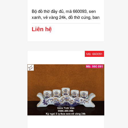
Bộ đồ thờ đầy đủ, mã 660093, sen
xanh, vẽ vàng 24k, đồ thờ cúng, ban
gia tiên, tài địa, phật, ông táo, gốm
bát tràng, tinh vân
Liên hệ
Mã: 660091