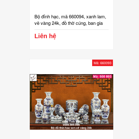
Bộ đỉnh hạc, mã 660094, xanh lam,
vẽ vàng 24k, đồ thờ cúng, ban gia
tiên, tài địa, phật, ông táo, gốm bát
tràng, tinh vân
Liên hệ
Mã: 660093