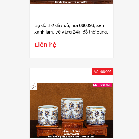
Bộ đồ thờ đầy đủ, mã 660096, sen
xanh lam, vẽ vàng 24k, đồ thờ cúng,
ban gia tiên, tài địa, phật, ông táo,
gốm bát tràng, tinh vân
Liên hệ
Mã: 660095