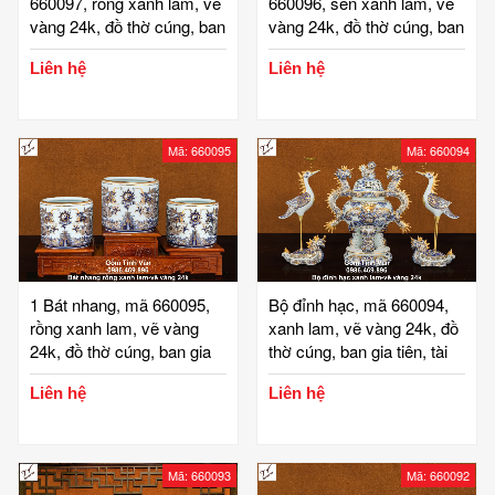
660097, rồng xanh lam, vẽ
660096, sen xanh lam, vẽ
vàng 24k, đồ thờ cúng, ban
vàng 24k, đồ thờ cúng, ban
gia tiên, tài địa, phật, ông
gia tiên, tài địa, phật, ông
Liên hệ
Liên hệ
táo, gốm bát tràng, tinh vân
táo, gốm bát tràng, tinh vân
Mã: 660095
Mã: 660094
1 Bát nhang, mã 660095,
Bộ đỉnh hạc, mã 660094,
rồng xanh lam, vẽ vàng
xanh lam, vẽ vàng 24k, đồ
24k, đồ thờ cúng, ban gia
thờ cúng, ban gia tiên, tài
tiên, tài địa, phật, ông táo,
địa, phật, ông táo, gốm bát
Liên hệ
Liên hệ
gốm bát tràng, tinh vân
tràng, tinh vân
Mã: 660093
Mã: 660092