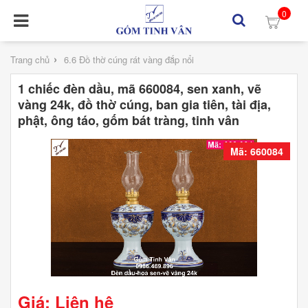
0
›
Trang chủ
6.6 Đồ thờ cúng rát vàng đắp nổi
1 chiếc đèn dầu, mã 660084, sen xanh, vẽ
vàng 24k, đồ thờ cúng, ban gia tiên, tài địa,
phật, ông táo, gốm bát tràng, tinh vân
Mã: 660084
Giá: Liên hệ