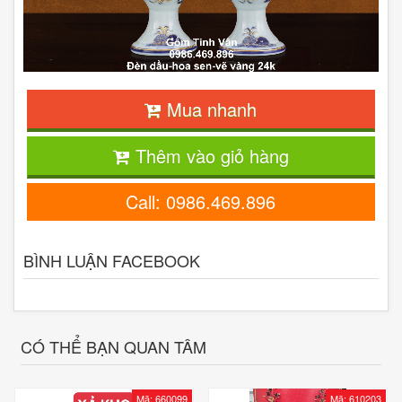
Mua nhanh
Thêm vào giỏ hàng
Call: 0986.469.896
BÌNH LUẬN FACEBOOK
CÓ THỂ BẠN QUAN TÂM
Mã: 660099
Mã: 610203