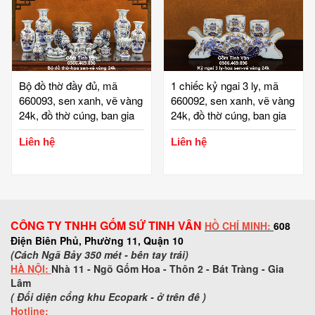
Bộ đồ thờ đầy đủ, mã
1 chiếc kỷ ngai 3 ly, mã
660093, sen xanh, vẽ vàng
660092, sen xanh, vẽ vàng
24k, đồ thờ cúng, ban gia
24k, đồ thờ cúng, ban gia
tiên, tài địa, phật, ông táo,
tiên, tài địa, phật, ông táo,
Liên hệ
Liên hệ
gốm bát tràng, tinh vân
gốm bát tràng, tinh vân
CÔNG TY TNHH GỐM SỨ TINH VÂN
HỒ CHÍ MINH:
608
Điện Biên Phủ, Phường 11, Quận 10
(Cách Ngã Bảy 350 mét - bên tay trái)
HÀ NỘI:
Nhà 11 - Ngõ Gốm Hoa - Thôn 2 - Bát Tràng - Gia
Lâm
( Đối diện cổng khu Ecopark - ở trên đê )
Hotline: