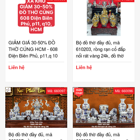
GIẢM GIÁ 30-50% ĐỒ
Bộ đồ thờ đầy đủ, mã
THỜ CÚNG HCM - 608
610203, rồng rạn cổ đắp
Điện Biên Phủ, p11,q 10
nổi rát vàng 24k, đồ thờ
cúng, ban gia tiên, tài địa,
Liên hệ
Liên hệ
phật, ông táo, gốm bát
tràng, tinh vân
Mã: 660097
BÁN
Mã: 660096
CHẠY
Bộ đồ thờ đầy đủ, mã
Bộ đồ thờ đầy đủ, mã