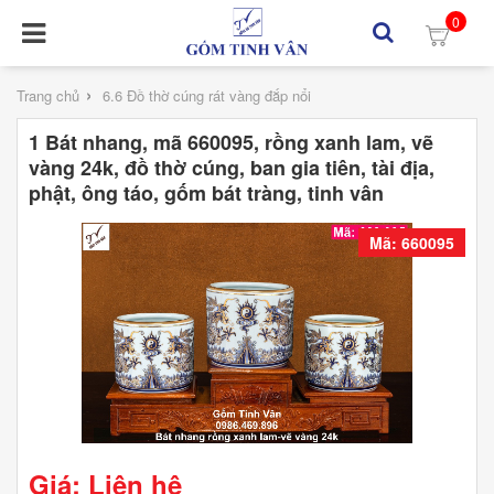
0
›
Trang chủ
6.6 Đồ thờ cúng rát vàng đắp nổi
1 Bát nhang, mã 660095, rồng xanh lam, vẽ
vàng 24k, đồ thờ cúng, ban gia tiên, tài địa,
phật, ông táo, gốm bát tràng, tinh vân
Mã: 660095
Giá: Liên hệ