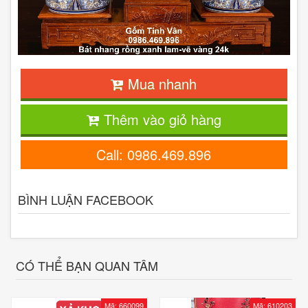
Mua nhanh
Thêm vào giỏ hàng
Call: 0986.469.896
BÌNH LUẬN FACEBOOK
CÓ THỂ BẠN QUAN TÂM
Mã: 660099
Mã: 610203