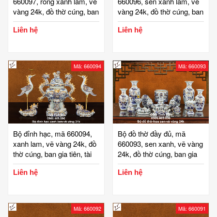
660097, rồng xanh lam, vẽ
660096, sen xanh lam, vẽ
vàng 24k, đồ thờ cúng, ban
vàng 24k, đồ thờ cúng, ban
gia tiên, tài địa, phật, ông
gia tiên, tài địa, phật, ông
Liên hệ
Liên hệ
táo, gốm bát tràng, tinh vân
táo, gốm bát tràng, tinh vân
Mã: 660094
Mã: 660093
Bộ đỉnh hạc, mã 660094,
Bộ đồ thờ đầy đủ, mã
xanh lam, vẽ vàng 24k, đồ
660093, sen xanh, vẽ vàng
thờ cúng, ban gia tiên, tài
24k, đồ thờ cúng, ban gia
địa, phật, ông táo, gốm bát
tiên, tài địa, phật, ông táo,
Liên hệ
Liên hệ
tràng, tinh vân
gốm bát tràng, tinh vân
Mã: 660092
Mã: 660091