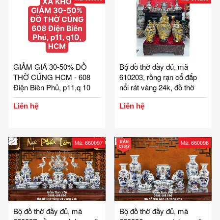
GIẢM GIÁ 30-50% ĐỒ
Bộ đồ thờ đầy đủ, mã
THỜ CÚNG HCM - 608
610203, rồng rạn cổ đắp
Điện Biên Phủ, p11,q 10
nổi rát vàng 24k, đồ thờ
cúng, ban gia tiên, tài địa,
Liên hệ
Liên hệ
phật, ông táo, gốm bát
tràng, tinh vân
Mã: 660097
BÁN
Mã: 660096
CHẠY
Bộ đồ thờ đầy đủ, mã
Bộ đồ thờ đầy đủ, mã