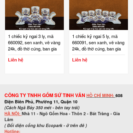
1 chiếc kỷ ngai 3 ly, mã
1 chiếc kỷ ngai 5 ly, mã
660092, sen xanh, vẽ vàng
660091, sen xanh, vẽ vàng
24k, đồ thờ cúng, ban gia
24k, đồ thờ cúng, ban gia
tiên, tài địa, phật, ông táo,
tiên, tài địa, phật, ông táo,
Liên hệ
Liên hệ
gốm bát tràng, tinh vân
gốm bát tràng, tinh vân
CÔNG TY TNHH GỐM SỨ TINH VÂN
HỒ CHÍ MINH:
608
Điện Biên Phủ, Phường 11, Quận 10
(Cách Ngã Bảy 350 mét - bên tay trái)
HÀ NỘI:
Nhà 11 - Ngõ Gốm Hoa - Thôn 2 - Bát Tràng - Gia
Lâm
( Đối diện cổng khu Ecopark - ở trên đê )
Hotline: