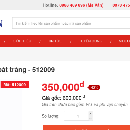
Hotline:
0986 469 896 (Ms Vân)
0973 475
GIỚI THIỆU
TIN TỨC
TUYỂN DỤNG
VIDEO
át tràng - 512009
đ
350,000
Mã: 512009
-42%
đ
Giá gốc:
600,000
Giá trên chưa bao gồm VAT và phí vận chuyển
Số lượng: