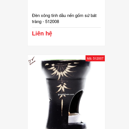
Đèn xông tinh dầu nến gốm sứ bát
tràng - 512008
Liên hệ
Mã: 512007