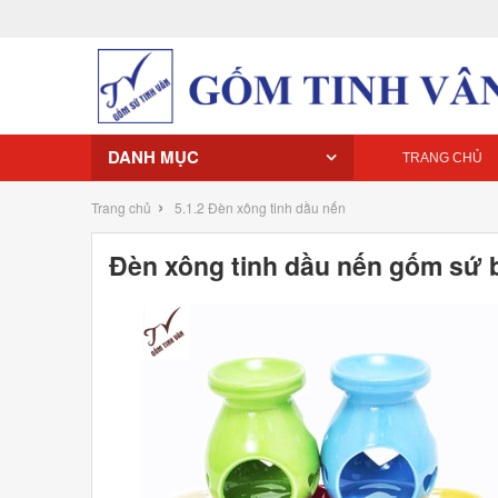
DANH MỤC
TRANG CHỦ
›
Trang chủ
5.1.2 Đèn xông tinh dầu nến
Đèn xông tinh dầu nến gốm sứ b