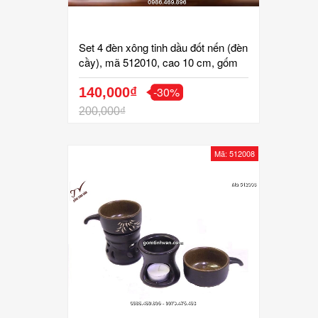
Set 4 đèn xông tinh dầu đốt nến (đèn
cầy), mã 512010, cao 10 cm, gốm
bát tràng, tinh vân
-30%
140,000₫
200,000₫
Mã: 512008