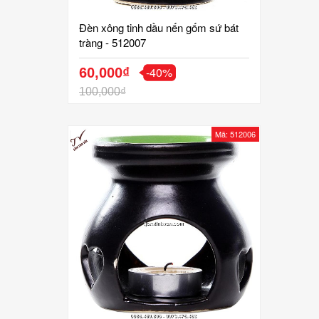
Đèn xông tinh dầu nến gốm sứ bát
tràng - 512007
-40%
60,000₫
100,000₫
Mã: 512006