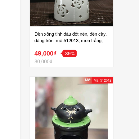
Đèn xông tinh dầu đốt nến, đèn cày,
dáng tròn, mã 512013, men trắng,
khắc hoa văn sắc nét, cao 8,5 đk
-39%
7,3 cm, khử khuẩn, đuổi muỗi, diệt
49,000₫
virus, gốm sứ bát tràng tinh vân
80,000₫
Mã: 512012