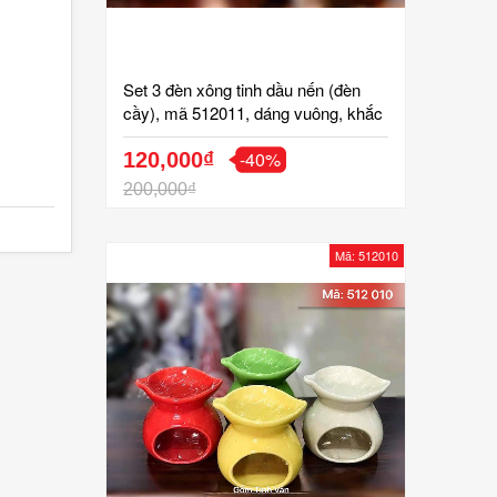
Set 3 đèn xông tinh dầu nến (đèn
cầy), mã 512011, dáng vuông, khắc
hoa văn, gốm bát tràng, tinh vân
-40%
120,000₫
200,000₫
Mã: 512010