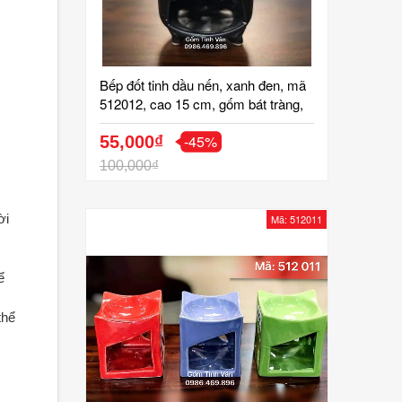
Bếp đốt tinh dầu nến, xanh đen, mã
512012, cao 15 cm, gốm bát tràng,
tinh vân
-45%
55,000₫
100,000₫
ời
Mã: 512011
ể
thể