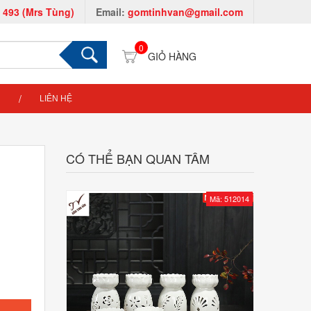
 493 (Mrs Tùng)
Email:
gomtinhvan@gmail.com
0
LIÊN HỆ
CÓ THỂ BẠN QUAN TÂM
Mã: 512014