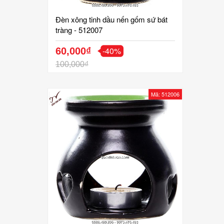
Đèn xông tinh dầu nến gốm sứ bát
tràng - 512007
-40%
60,000₫
100,000₫
Mã: 512006