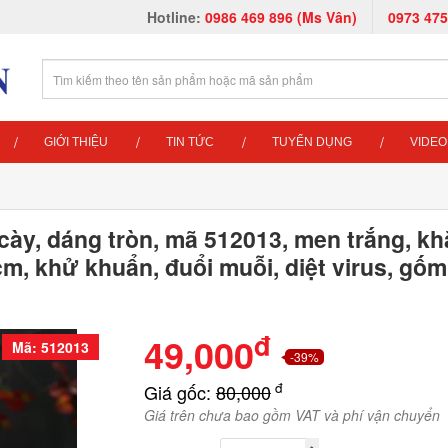
Hotline:
0986 469 896 (Ms Vân)
0973 475
GIỚI THIỆU
TIN TỨC
TUYỂN DỤNG
VIDEO
cày, dáng tròn, mã 512013, men trắng, kh
 cm, khử khuẩn, đuổi muỗi, diệt virus, gố
đ
49,000
Mã: 512013
-39%
đ
Giá gốc:
80,000
Giá trên chưa bao gồm VAT và phí vận chuyển