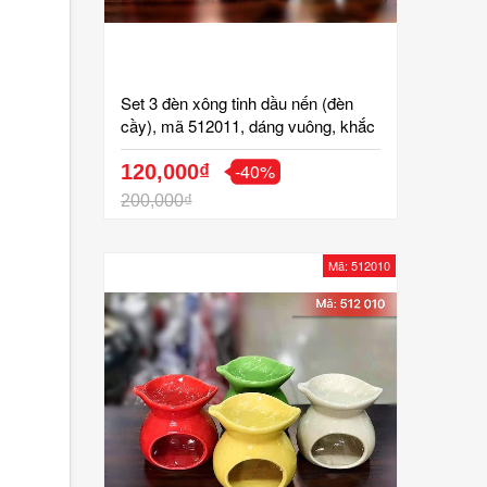
Set 3 đèn xông tinh dầu nến (đèn
cầy), mã 512011, dáng vuông, khắc
hoa văn, gốm bát tràng, tinh vân
-40%
120,000₫
200,000₫
Mã: 512010