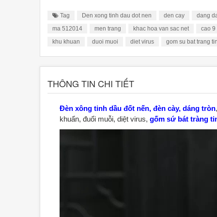
Tag
Den xong tinh dau dot nen
den cay
dang da
ma 512014
men trang
khac hoa van sac net
cao 9
khu khuan
duoi muoi
diet virus
gom su bat trang ti
THÔNG TIN CHI TIẾT
Đèn xông tinh dầu đốt nến, đèn cày, dáng tròn
khuẩn, đuổi muỗi, diệt virus,
gốm sứ bát tràng ti