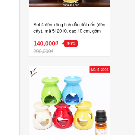
Set 4 đèn xông tinh dầu đốt nến (đèn
cầy), mã 512010, cao 10 cm, gốm
bát tràng, tinh vân
-30%
140,000₫
200,000₫
Mã: 512009