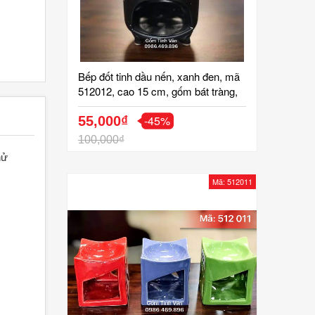
Bếp đốt tinh dầu nến, xanh đen, mã
512012, cao 15 cm, gốm bát tràng,
tinh vân
-45%
55,000₫
100,000₫
hử
Mã: 512011