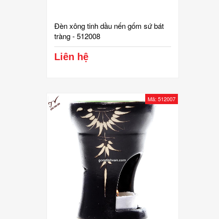
Đèn xông tinh dầu nến gốm sứ bát
tràng - 512008
Liên hệ
Mã: 512007