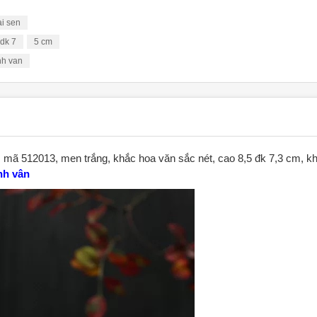
i sen
 dk 7
5 cm
nh van
, mã 512013, men trắng, khắc hoa văn sắc nét, cao 8,5 đk 7,3 cm, k
nh vân