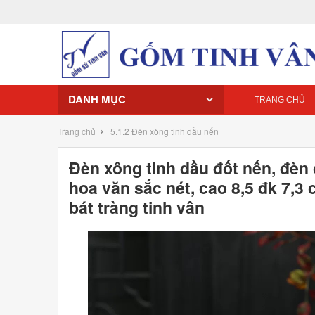
DANH MỤC
TRANG CHỦ
›
Trang chủ
5.1.2 Đèn xông tinh dầu nến
Đèn xông tinh dầu đốt nến, đèn 
hoa văn sắc nét, cao 8,5 đk 7,3
bát tràng tinh vân