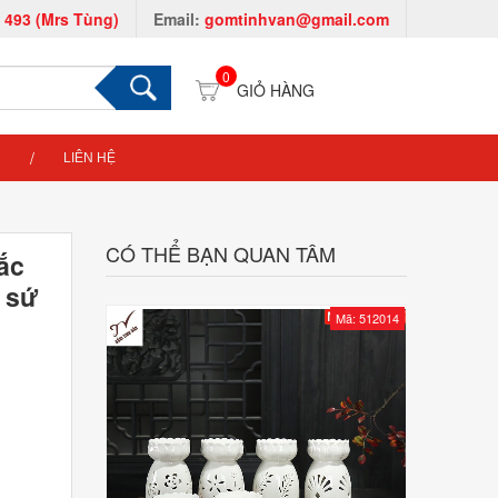
 493 (Mrs Tùng)
Email:
gomtinhvan@gmail.com
0
LIÊN HỆ
CÓ THỂ BẠN QUAN TÂM
ắc
m sứ
Mã: 512014