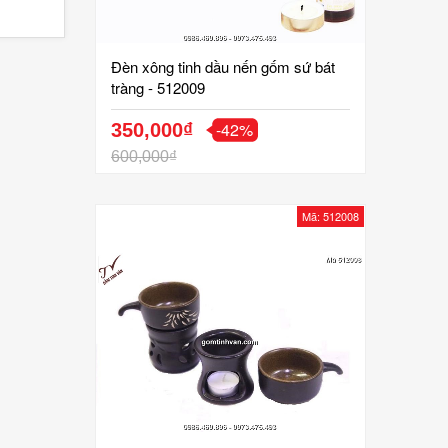
Đèn xông tinh dầu nến gốm sứ bát
tràng - 512009
-42%
350,000₫
600,000₫
Mã: 512008