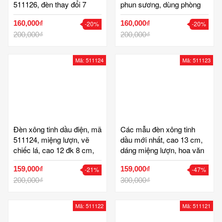
511126, đèn thay đổi 7
phun sương, dùng phòng
màu, nút cảm ứng, tạo ẩm
điều hoà tạo ẩm, cao 15
160,000₫
160,000₫
-20%
-20%
phòng điều hoà, xông tinh
cm, máy khuyếch tán tinh
dầu, cao 10 cm, gốm tinh
200,000₫
dầu cao cấp
200,000₫
vân
Mã: 511124
Mã: 511123
Đèn xông tinh dầu điện, mã
Các mẫu đèn xông tinh
511124, miệng lượn, vẽ
dầu mới nhất, cao 13 cm,
chiếc lá, cao 12 đk 8 cm,
dáng miệng lượn, hoa văn
sứ thấu quang cao cấp,
vẽ tay phong cảnh và hoa
159,000₫
159,000₫
-21%
-47%
làm đèn ngủ, xông tinh
lá, sứ thấu quang, gốm bát
dầu, gốm bát tràng tinh vân
200,000₫
tràng cao cấp
300,000₫
Mã: 511122
Mã: 511121