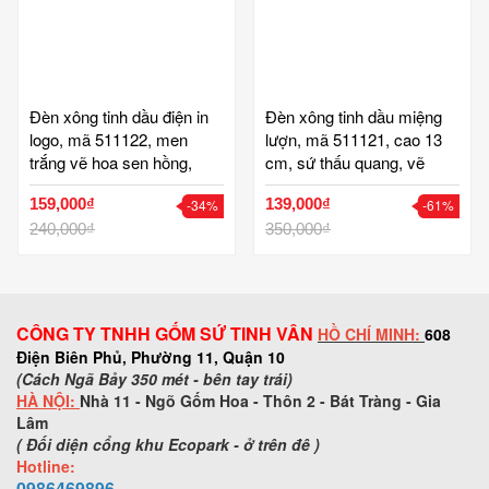
Đèn xông tinh dầu điện in
Đèn xông tinh dầu miệng
logo, mã 511122, men
lượn, mã 511121, cao 13
trắng vẽ hoa sen hồng,
cm, sứ thấu quang, vẽ
chân đế gỗ, cao 15 x đk 10
cảnh phố cổ hà nội, gốm
159,000₫
139,000₫
-34%
-61%
cm, quà tặng gốm sứ sang
sứ bát tràng, tinh vân
trọng, cao cấp, giá báo trên
240,000₫
350,000₫
100 chiếc
CÔNG TY TNHH GỐM SỨ TINH VÂN
HỒ CHÍ MINH:
608
Điện Biên Phủ, Phường 11, Quận 10
(Cách Ngã Bảy 350 mét - bên tay trái)
HÀ NỘI:
Nhà 11 - Ngõ Gốm Hoa - Thôn 2 - Bát Tràng - Gia
Lâm
( Đối diện cổng khu Ecopark - ở trên đê )
Hotline:
0986469896