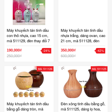
Máy khuyếch tán tinh dầu
Máy khuyếch tán tinh dầu
con thỏ nhựa, cao 15 cm,
nhựa trắng, dáng ovan, cao
mã 511129, đèn thay đổi 7
21 cm, mã 511128, đèn
màu, tạo ẩm phòng điều
thay đổi 7 màu, nút cảm
190,000₫
350,000₫
-24%
-42%
hoà, tặng thêm đèn led và
ứng, tạo ẩm phòng điều
quạt xông tinh dầu, dung
250,000₫
hoà, xông tinh dầu, dung
600,000₫
tích 300 ml, chứa nhiều
tích 1 lit, chứa nhiều nước,
nước, dùng được lâu, gốm
dùng được lâu, gốm tinh
Mã: 511126
Mã: 511125
tinh vân
vân
Máy khuyếch tán tinh dầu
Đèn xông tinh dầu bằng gỗ,
bằng gỗ dáng tròn, mã
mã 511125, dáng lọ hoa,