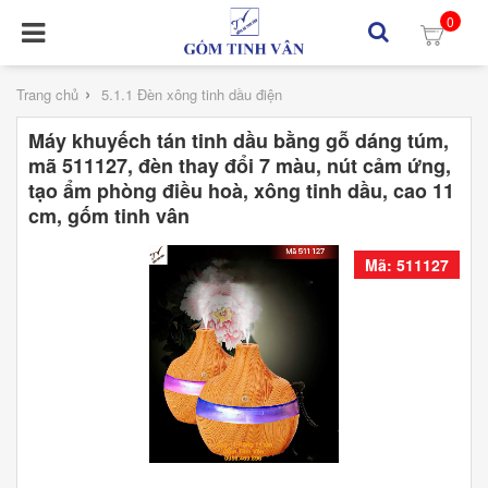
0
›
Trang chủ
5.1.1 Đèn xông tinh dầu điện
Máy khuyếch tán tinh dầu bằng gỗ dáng túm,
mã 511127, đèn thay đổi 7 màu, nút cảm ứng,
tạo ẩm phòng điều hoà, xông tinh dầu, cao 11
cm, gốm tinh vân
Mã: 511127