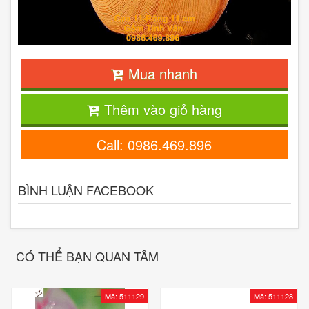
Mua nhanh
Thêm vào giỏ hàng
Call: 0986.469.896
BÌNH LUẬN FACEBOOK
CÓ THỂ BẠN QUAN TÂM
Mã: 511129
Mã: 511128