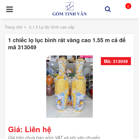
0
›
Trang chủ
3.1.3 Lọ lộc bình cao cấp
1 chiếc lọ lục bình rát vàng cao 1.55 m cả đế
mã 313049
Mã: 313049
Giá: Liên hệ
Giá trên chưa bao gồm VAT và phí vận chuyển