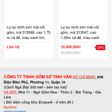
Lọ lục bình sơn mài cốt
Lọ lục bình sơn mài cốt
gốm, mã 313048, cao 1.75
gốm, mã 313047, cao
m cả đế, màu xanh tím,
1.55m cả đế, màu xanh
hoa sen ánh bạc vẽ tay, lọ
tím, hoa sen ánh bạc vẽ
Liên hệ
16,800,000₫
-24%
lộc bình phong thuỷ, sang
tay, lọ lộc bình phong thuỷ,
trọng đẳng cấp, cặp lục
sang trọng đẳng cấp, cặp
22,000,000₫
bình gốm bát tràng
lục bình gốm bát tràng
CÔNG TY TNHH GỐM SỨ TINH VÂN
HỒ CHÍ MINH:
608
Điện Biên Phủ, Phường 11, Quận 10
(Cách Ngã Bảy 350 mét - bên tay trái)
HÀ NỘI:
Nhà 11 - Ngõ Gốm Hoa - Thôn 2 - Bát Tràng - Gia
Lâm
( Đối diện cổng khu Ecopark - ở trên đê )
Hotline: