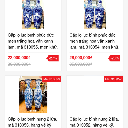
Cặp lọ lục bình phúc đức
Cặp lọ lục bình phúc đức
men trắng hoa văn xanh
men trắng hoa văn xanh
lam, mã 313055, men khử,
lam, mã 313054, men khử,
nung 2 lửa, hoa văn vẽ kỹ,
nung 2 lửa, hoa văn vẽ kỹ,
22,000,000₫
28,000,000₫
-27%
-20%
tinh xảo, sắc nét, hoa văn
tinh xảo, sắc nét, hoa văn
4 mùa xuân hạ thu đông,
30,000,000₫
4 mùa xuân hạ thu đông,
35,000,000₫
cao 1,4 m + 15 cm chân
cao 1,6 m + 15 cm chân
đế = 1,55m, lọ lộc bình
đế = 1,75m, lọ lộc bình
Mã: 313053
Mã: 313052
phong thủy hút tài lộc, gốm
phong thủy hút tài lộc, gốm
bát tràng tinh vân
bát tràng tinh vân
Cặp lọ luc bình nung 2 lửa,
Cặp lọ luc bình nung 2 lửa,
mã 313053, hàng vẽ kỹ,
mã 313052, hàng vẽ kỹ,