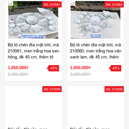
Mã: 210061
Mã: 210060
Bộ tô chén đĩa mặt trời, mã
Bộ tô chén đĩa mặt trời, mã
210061, men trắng hoa sen
210060, men trắng hoa văn
hồng, đk 45 cm, thêm tô
xanh lam, đk 45 cm, thêm
thuyền, hoa văn vẽ tay tinh
tô thuyền, hoa văn vẽ tay
1,650,000₫
1,650,000₫
-45%
-45%
xảo, bộ bát đĩa cúng cơm,
tinh xảo, bộ bát đĩa cúng
gốm bát tràng tinh vân
3,000,000₫
cơm, gốm bát tràng tinh
3,000,000₫
vân
Mã: 210059
Mã: 210058