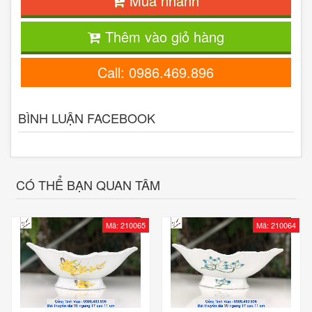
Mua nhanh
Thêm vào giỏ hàng
Call: 0986.469.896
BÌNH LUẬN FACEBOOK
CÓ THỂ BẠN QUAN TÂM
Mã: 210065
Mã: 210064