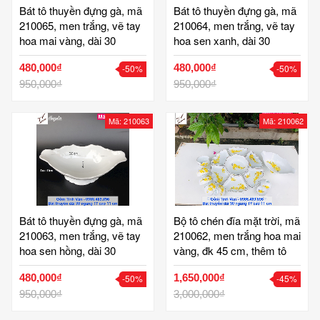
Bát tô thuyền đựng gà, mã
Bát tô thuyền đựng gà, mã
210065, men trắng, vẽ tay
210064, men trắng, vẽ tay
hoa mai vàng, dài 30
hoa sen xanh, dài 30
ngang 17 cao 11 cm, tô
ngang 17 cao 11 cm, tô
480,000₫
480,000₫
-50%
-50%
chén đĩa gốm sứ bát tràng
chén đĩa gốm sứ bát tràng
tinh vân
950,000₫
tinh vân
950,000₫
Mã: 210063
Mã: 210062
Bát tô thuyền đựng gà, mã
Bộ tô chén đĩa mặt trời, mã
210063, men trắng, vẽ tay
210062, men trắng hoa mai
hoa sen hồng, dài 30
vàng, đk 45 cm, thêm tô
ngang 17 cao 11 cm, tô
thuyền, hoa văn vẽ tay tinh
480,000₫
1,650,000₫
-50%
-45%
chén đĩa gốm sứ bát tràng
xảo, bộ bát đĩa cúng cơm,
tinh vân
950,000₫
gốm bát tràng tinh vân
3,000,000₫