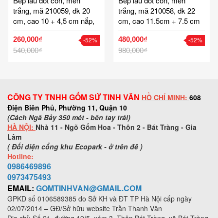
Bếp lẩu đốt cồn, men
Bếp lẩu đốt cồn, men
trắng, mã 210059, đk 20
trắng, mã 210058, đk 22
cm, cao 10 + 4,5 cm nắp,
cm, cao 11.5cm + 7.5 cm
gốm sứ bát tràng tinh vân
nắp, gốm sứ bát tràng tinh
260,000₫
480,000₫
-52%
-52%
cao cấp
vân cao cấp
540,000₫
980,000₫
CÔNG TY TNHH GỐM SỨ TINH VÂN
HỒ CHÍ MINH:
608
Điện Biên Phủ, Phường 11, Quận 10
(Cách Ngã Bảy 350 mét - bên tay trái)
HÀ NỘI:
Nhà 11 - Ngõ Gốm Hoa - Thôn 2 - Bát Tràng - Gia
Lâm
( Đối diện cổng khu Ecopark - ở trên đê )
Hotline:
0986469896
0973
475493
EMAIL:
GOMTINHVAN@GMAIL.COM
GPKD số
0106589385
do Sở KH và ĐT TP Hà Nội cấp ngày
02/07/2014 – GĐ/Sở hữu website Trần Thanh Vân