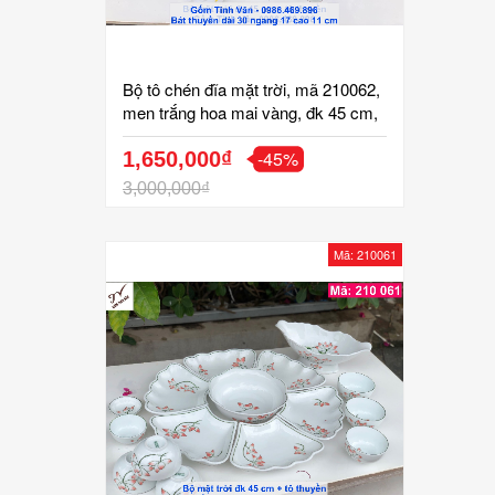
Bộ tô chén đĩa mặt trời, mã 210062,
men trắng hoa mai vàng, đk 45 cm,
thêm tô thuyền, hoa văn vẽ tay tinh
-45%
xảo, bộ bát đĩa cúng cơm, gốm bát
1,650,000₫
tràng tinh vân
3,000,000₫
Mã: 210061