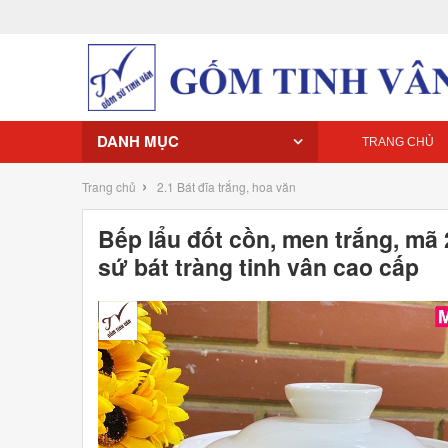
DANH MỤC
TRANG CHỦ
›
Trang chủ
2.1 Bát đĩa trắng, hoa văn
Bếp lẩu đốt cồn, men trắng, mã 
sứ bát tràng tinh vân cao cấp