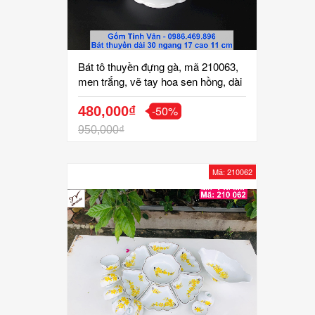
Bát tô thuyền đựng gà, mã 210063,
men trắng, vẽ tay hoa sen hồng, dài
30 ngang 17 cao 11 cm, tô chén đĩa
-50%
gốm sứ bát tràng tinh vân
480,000₫
950,000₫
Mã: 210062