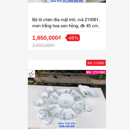
Bộ tô chén đĩa mặt trời, mã 210061,
men trắng hoa sen hồng, đk 45 cm,
thêm tô thuyền, hoa văn vẽ tay tinh
-45%
xảo, bộ bát đĩa cúng cơm, gốm bát
1,650,000₫
tràng tinh vân
3,000,000₫
Mã: 210060