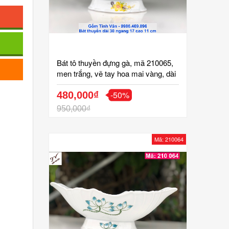
Bát tô thuyền đựng gà, mã 210065,
men trắng, vẽ tay hoa mai vàng, dài
30 ngang 17 cao 11 cm, tô chén đĩa
-50%
gốm sứ bát tràng tinh vân
480,000₫
950,000₫
Mã: 210064