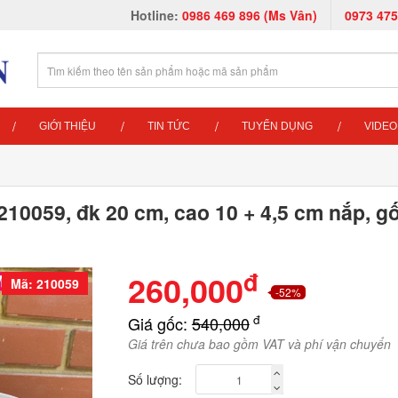
Hotline:
0986 469 896 (Ms Vân)
0973 475
GIỚI THIỆU
TIN TỨC
TUYỂN DỤNG
VIDEO
210059, đk 20 cm, cao 10 + 4,5 cm nắp, 
đ
260,000
Mã: 210059
-52%
đ
Giá gốc:
540,000
Giá trên chưa bao gồm VAT và phí vận chuyển
Số lượng: