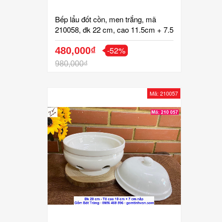
Bếp lẩu đốt cồn, men trắng, mã
210058, đk 22 cm, cao 11.5cm + 7.5
cm nắp, gốm sứ bát tràng tinh vân
-52%
cao cấp
480,000₫
980,000₫
Mã: 210057