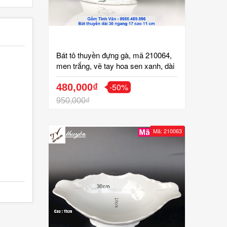
Bát tô thuyền đựng gà, mã 210064,
men trắng, vẽ tay hoa sen xanh, dài
30 ngang 17 cao 11 cm, tô chén đĩa
-50%
gốm sứ bát tràng tinh vân
480,000₫
950,000₫
Mã: 210063