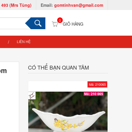
 493 (Mrs Tùng)
Email:
gomtinhvan@gmail.com
0
LIÊN HỆ
CÓ THỂ BẠN QUAN TÂM
gốm
Mã: 210065