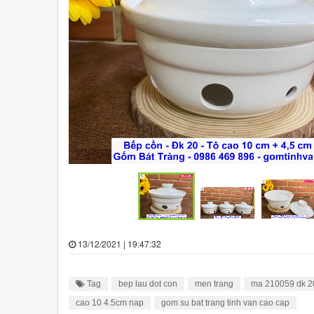
13/12/2021 | 19:47:32
Tag
bep lau dot con
men trang
ma 210059 dk 
cao 10 4.5cm nap
gom su bat trang tinh van cao cap