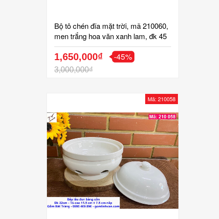
Bộ tô chén đĩa mặt trời, mã 210060,
men trắng hoa văn xanh lam, đk 45
cm, thêm tô thuyền, hoa văn vẽ tay
-45%
tinh xảo, bộ bát đĩa cúng cơm, gốm
1,650,000₫
bát tràng tinh vân
3,000,000₫
Mã: 210058