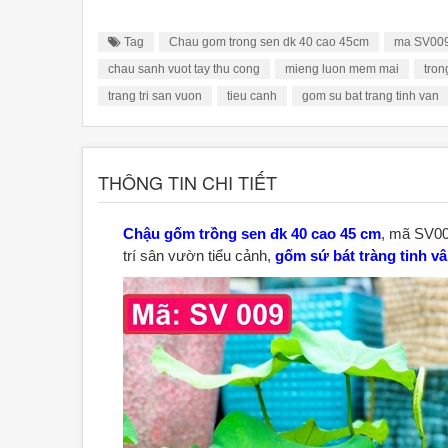
Tag
Chau gom trong sen dk 40 cao 45cm
ma SV00
chau sanh vuot tay thu cong
mieng luon mem mai
tron
trang tri san vuon
tieu canh
gom su bat trang tinh van
THÔNG TIN CHI TIẾT
Chậu gốm trồng sen đk 40 cao 45 cm
, mã SV00
trí sân vườn tiểu cảnh,
gốm sứ bát tràng tinh v