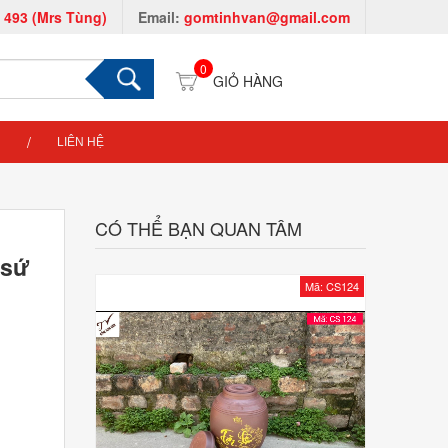
 493 (Mrs Tùng)
Email:
gomtinhvan@gmail.com
0
LIÊN HỆ
CÓ THỂ BẠN QUAN TÂM
 sứ
Mã: CS124