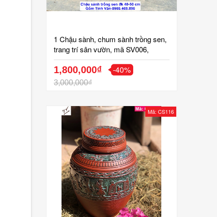
1 Chậu sành, chum sành trồng sen,
trang trí sân vườn, mã SV006,
đường kính 40 đến 50 cm, bình gốm
-40%
trồng sen đẹp, trang trí tiểu cảnh,
1,800,000₫
gốm sứ bát tràng tinh vân
3,000,000₫
Mã: CS116