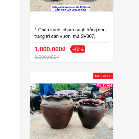
1 Chậu sành, chum sành trồng sen,
trang trí sân vườn, mã SV007,
đường kính 40 đến 50 cm, giá 1,8
-40%
đến 2 tr, bình gốm trồng sen đẹp,
1,800,000₫
trang trí tiểu cảnh, gốm sứ bát tràng
3,000,000₫
tinh vân
Mã: SV006