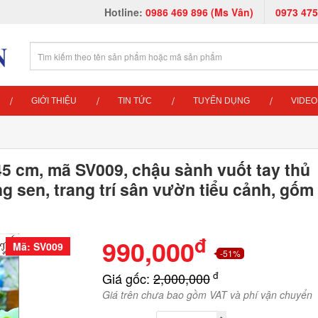
Hotline:
0986 469 896 (Ms Vân)
0973 475
GIỚI THIỆU
TIN TỨC
TUYỂN DỤNG
VIDEO
5 cm, mã SV009, chậu sành vuốt tay thủ
g sen, trang trí sân vườn tiểu cảnh, gốm
đ
990,000
Mã: SV009
-51%
đ
Giá gốc:
2,000,000
Giá trên chưa bao gồm VAT và phí vận chuyển