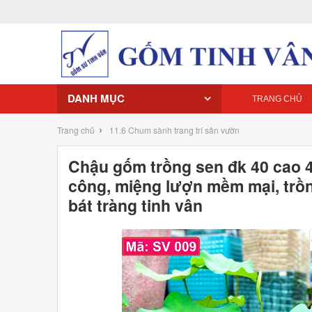
DANH MỤC
TRANG CHỦ
›
Trang chủ
11.6 Chum sành trang trí sân vườn
Chậu gốm trồng sen đk 40 cao 4
công, miệng lượn mềm mại, trồn
bát tràng tinh vân