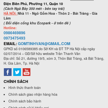
Điện Biên Phủ, Phường 11, Quận 10
(Cách Ngã Bảy 350 mét - bên tay trái)
HÀ NỘI:
Nhà 11 - Ngõ Gốm Hoa - Thôn 2 - Bát Tràng - Gia
Lâm
( Đối diện cổng khu Ecopark - ở trên đê )
Hotline:
0986469896
0973
475493
EMAIL:
GOMTINHVAN@GMAIL.COM
GPKD số
0106589385
do Sở KH và ĐT TP Hà Nội cấp ngày
02/07/2014 – GĐ/Sở hữu website Trần Thanh Vân
Địa chỉ: Số 21, đường 19/5, xóm 3, Thôn Bát Tràng, xã Bát Tràng,
H. Gia Lâm, Tp. Hà Nội
CHÍNH SÁCH
Hình thức thanh toán
Chính sách giao nhận hàng hóa
Chính sách bảo hành
Chính sách xử lý khiếu nại