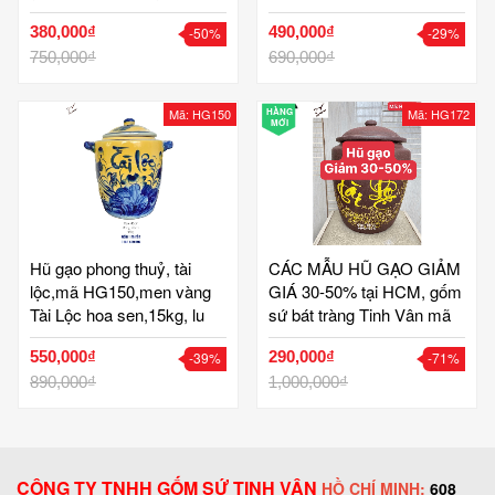
gạo, làm mát gạo, đựng
gió,15kg, lu khạp đựng
380,000₫
490,000₫
-50%
-29%
gạo ngon, không mối mọt,
gạo,gốm bát tràng tinh vân
gốm bát tràng cao cấp
750,000₫
690,000₫
Mã: HG150
HÀNG
Mã: HG172
MỚI
Hũ gạo phong thuỷ, tài
CÁC MẪU HŨ GẠO GIẢM
lộc,mã HG150,men vàng
GIÁ 30-50% tại HCM, gốm
Tài Lộc hoa sen,15kg, lu
sứ bát tràng Tinh Vân mã
khạp đựng gạo,gốm bát
HG172
550,000₫
290,000₫
-39%
-71%
tràng tinh vân
890,000₫
1,000,000₫
CÔNG TY TNHH GỐM SỨ TINH VÂN
HỒ CHÍ MINH:
608