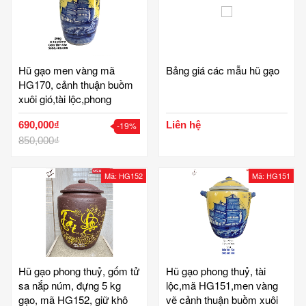
Hũ gạo men vàng mã
Bảng giá các mẫu hũ gạo
HG170, cảnh thuận buồm
xuôi gió,tài lộc,phong
thuỷ,gốm Bát Tràng Tinh
690,000₫
Liên hệ
-19%
Vân
850,000₫
Mã: HG152
Mã: HG151
Hũ gạo phong thuỷ, gốm tử
Hũ gạo phong thuỷ, tài
sa nắp núm, đựng 5 kg
lộc,mã HG151,men vàng
gạo, mã HG152, giữ khô
vẽ cảnh thuận buồm xuôi