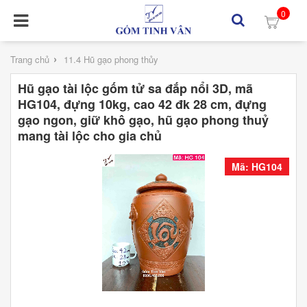
0
›
Trang chủ
11.4 Hũ gạo phong thủy
Hũ gạo tài lộc gốm tử sa đắp nổi 3D, mã
HG104, đựng 10kg, cao 42 đk 28 cm, đựng
gạo ngon, giữ khô gạo, hũ gạo phong thuỷ
mang tài lộc cho gia chủ
Mã: HG104