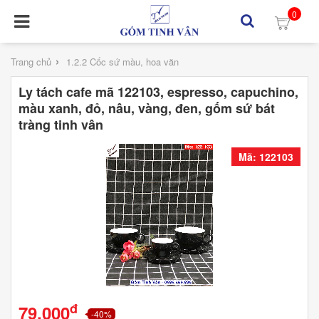
0
›
Trang chủ
1.2.2 Cốc sứ màu, hoa văn
Ly tách cafe mã 122103, espresso, capuchino,
màu xanh, đỏ, nâu, vàng, đen, gốm sứ bát
tràng tinh vân
Mã: 122103
đ
79,000
-40%