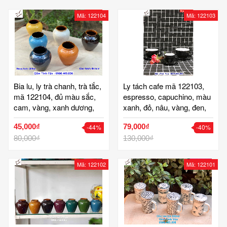
Mã: 122104
Mã: 122103
Bia lu, ly trà chanh, trà tắc,
Ly tách cafe mã 122103,
mã 122104, đủ màu sắc,
espresso, capuchino, màu
cam, vàng, xanh dương,
xanh, đỏ, nâu, vàng, đen,
đỏ, nâu, tím, xám, xanh
gốm sứ bát tràng tinh vân
45,000₫
79,000₫
-44%
-40%
cốm..., dáng tròn phong
cách mới độc đáo, dùng
80,000₫
130,000₫
cho quán, dung tích 400ml,
cao 11 đk 6 cm, thìa, gốm
Mã: 122102
Mã: 122101
bát tràng tinh vân