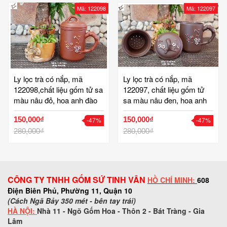
tràng
Mã: 122098
Mã: 122097
Ly lọc trà có nắp, mã
Ly lọc trà có nắp, mã
122098,chất liệu gốm tử sa
122097, chất liệu gốm tử
màu nâu đỏ, hoa anh đào
sa màu nâu đen, hoa anh
trắng đắp nổi 3D, quai cầm
đào trắng đắp nổi 3D, quai
150,000₫
150,000₫
-47%
-47%
dáng cành trúc thanh mảnh
cầm dáng cành trúc thanh
độc đáo, dung tích 330ml,
280,000₫
mảnh độc đáo, dung tích
280,000₫
cao 10 đường kính 8 cm,
330ml, cao 10 đường kính
cốc lọc trà bát tràng
8 cm, cốc lọc trà bát tràng
CÔNG TY TNHH GỐM SỨ TINH VÂN
HỒ CHÍ MINH:
608
Điện Biên Phủ, Phường 11, Quận 10
(Cách Ngã Bảy 350 mét - bên tay trái)
HÀ NỘI:
Nhà 11 - Ngõ Gốm Hoa - Thôn 2 - Bát Tràng - Gia
Lâm