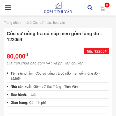
0
›
Trang chủ
1.2.2 Cốc sứ màu, hoa văn
Cốc sứ uống trà có nắp men gốm lòng đỏ -
122054
Mã: 122054
đ
80,000
Giá trên chưa bao gồm VAT và phí vận chuyển
Tên sản phẩm
: Cốc sứ uống trà có nắp men gốm lòng đỏ -
122054
Nhà sản xuất
: Gốm sứ Bát Tràng - Tinh Vân
Bảo hành
: 1 tuần
Giao hàng
: Có tính phí