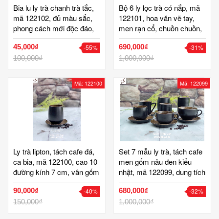
Bia lu ly trà chanh trà tắc,
Bộ 6 ly lọc trà có nắp, mã
mã 122102, đủ màu sắc,
122101, hoa văn vẽ tay,
phong cách mới độc đáo,
men rạn cổ, chuồn chuồn,
dùng cho quán, dung tích
hoa sen, cá đàn, hạt mưa,
45,000₫
690,000₫
-55%
-31%
350ml, bia lu gốm bát tràng
hoa bèo, cao 12 cm, đk 8
100,000₫
cm, dung tích 330ml, cốc
1,000,000₫
lọc trà gốm bát tràng
Mã: 122100
Mã: 122099
Ly trà lipton, tách cafe đá,
Set 7 mẫu ly trà, tách cafe
ca bia, mã 122100, cao 10
men gốm nâu đen kiểu
đường kính 7 cm, vân gốm
nhật, mã 122099, dung tích
vuốt màu nâu đen, đĩa kê
150-200-330ml, vân gốm
90,000₫
680,000₫
-40%
-32%
đường kính 12 cm, ly sứ
vuốt tay, cao 5-7-10 cm, có
quán cafe, nhà hàng sang
150,000₫
đĩa kê ly, bộ sưu tập các
1,000,000₫
trọng, cốc trà gốm tinh vân
mẫu ly cafe đẹp gốm bát