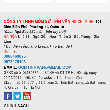
CÔNG TY TNHH GỐM SỨ TINH VÂN
HỒ CHÍ MINH:
608
Điện Biên Phủ, Phường 11, Quận 10
(Cách Ngã Bảy 350 mét - bên tay trái)
HÀ NỘI:
Nhà 11 - Ngõ Gốm Hoa - Thôn 2 - Bát Tràng - Gia
Lâm
( Đối diện cổng khu Ecopark - ở trên đê )
Hotline:
0986469896
0973
475493
EMAIL:
GOMTINHVAN@GMAIL.COM
GPKD số
0106589385
do Sở KH và ĐT TP Hà Nội cấp ngày
02/07/2014 – GĐ/Sở hữu website Trần Thanh Vân
Địa chỉ: Số 21, đường 19/5, xóm 3, Thôn Bát Tràng, xã Bát Tràng,
H. Gia Lâm, Tp. Hà Nội
CHÍNH SÁCH