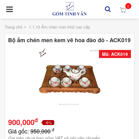
0
›
Trang chủ
1.1.10 Ấm chén men khử cao cấp
Bộ ấm chén men kem vẽ hoa đào đỏ - ACK019
Mã: ACK019
đ
900,000
-6%
đ
Giá gốc:
950,000
Giá trên chưa bao gồm VAT và phí vận chuyển