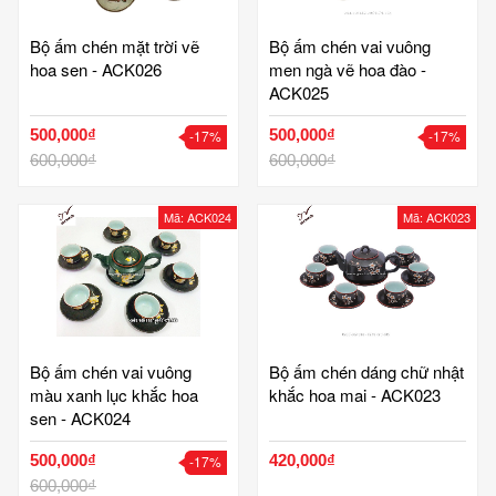
Bộ ấm chén mặt trời vẽ
Bộ ấm chén vai vuông
hoa sen - ACK026
men ngà vẽ hoa đào -
ACK025
500,000₫
500,000₫
-17%
-17%
600,000₫
600,000₫
Mã: ACK024
Mã: ACK023
Bộ ấm chén vai vuông
Bộ ấm chén dáng chữ nhật
màu xanh lục khắc hoa
khắc hoa mai - ACK023
sen - ACK024
500,000₫
420,000₫
-17%
600,000₫