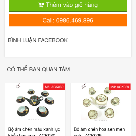
Thêm vào giỏ hàng
Call: 0986.469.896
BÌNH LUẬN FACEBOOK
CÓ THỂ BẠN QUAN TÂM
Mã: ACK030
Mã: ACK029
Bộ ấm chén màu xanh lục
Bộ ấm chén hoa sen men
khắc hoa sen - ACK030
ngà - ACK029