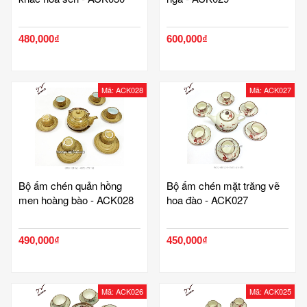
480,000₫
600,000₫
Mã: ACK028
Mã: ACK027
Bộ ấm chén quản hồng
Bộ ấm chén mặt trăng vẽ
men hoàng bào - ACK028
hoa đào - ACK027
490,000₫
450,000₫
Mã: ACK026
Mã: ACK025