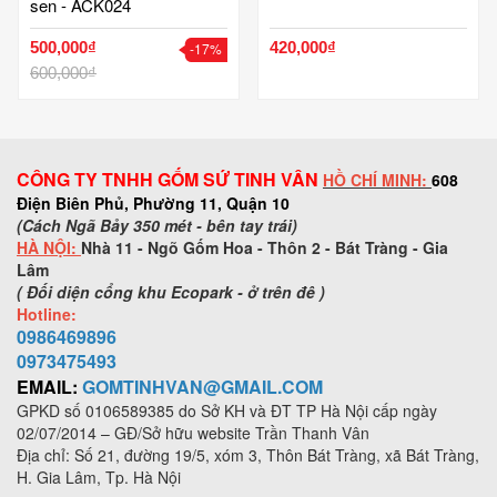
sen - ACK024
500,000₫
420,000₫
-17%
600,000₫
CÔNG TY TNHH GỐM SỨ TINH VÂN
HỒ CHÍ MINH:
608
Điện Biên Phủ, Phường 11, Quận 10
(Cách Ngã Bảy 350 mét - bên tay trái)
HÀ NỘI:
Nhà 11 - Ngõ Gốm Hoa - Thôn 2 - Bát Tràng - Gia
Lâm
( Đối diện cổng khu Ecopark - ở trên đê )
Hotline:
0986469896
0973
475493
EMAIL:
GOMTINHVAN@GMAIL.COM
GPKD số
0106589385
do Sở KH và ĐT TP Hà Nội cấp ngày
02/07/2014 – GĐ/Sở hữu website Trần Thanh Vân
Địa chỉ: Số 21, đường 19/5, xóm 3, Thôn Bát Tràng, xã Bát Tràng,
H. Gia Lâm, Tp. Hà Nội