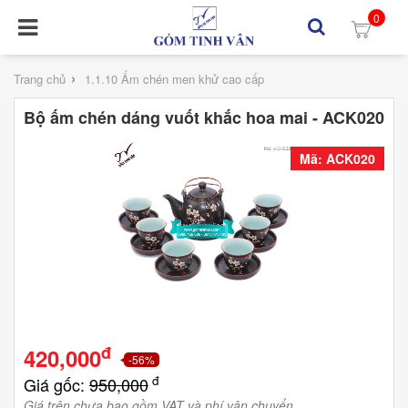
0
›
Trang chủ
1.1.10 Ấm chén men khử cao cấp
Bộ ấm chén dáng vuốt khắc hoa mai - ACK020
Mã: ACK020
đ
420,000
-56%
đ
Giá gốc:
950,000
Giá trên chưa bao gồm VAT và phí vận chuyển