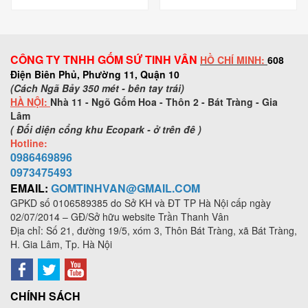
CÔNG TY TNHH GỐM SỨ TINH VÂN
HỒ CHÍ MINH:
608
Điện Biên Phủ, Phường 11, Quận 10
(Cách Ngã Bảy 350 mét - bên tay trái)
HÀ NỘI:
Nhà 11 - Ngõ Gốm Hoa - Thôn 2 - Bát Tràng - Gia
Lâm
( Đối diện cổng khu Ecopark - ở trên đê )
Hotline:
0986469896
0973
475493
EMAIL:
GOMTINHVAN@GMAIL.COM
GPKD số
0106589385
do Sở KH và ĐT TP Hà Nội cấp ngày
02/07/2014 – GĐ/Sở hữu website Trần Thanh Vân
Địa chỉ: Số 21, đường 19/5, xóm 3, Thôn Bát Tràng, xã Bát Tràng,
H. Gia Lâm, Tp. Hà Nội
CHÍNH SÁCH