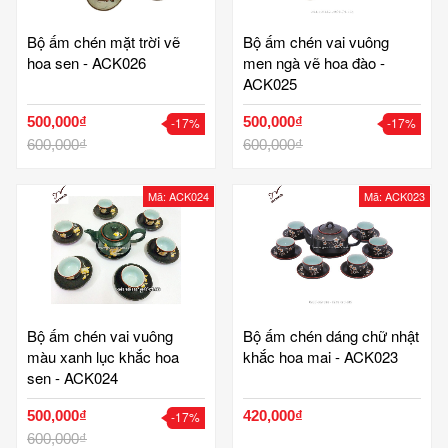
Bộ ấm chén mặt trời vẽ
Bộ ấm chén vai vuông
hoa sen - ACK026
men ngà vẽ hoa đào -
ACK025
500,000₫
500,000₫
-17%
-17%
600,000₫
600,000₫
Mã: ACK024
Mã: ACK023
Bộ ấm chén vai vuông
Bộ ấm chén dáng chữ nhật
màu xanh lục khắc hoa
khắc hoa mai - ACK023
sen - ACK024
500,000₫
420,000₫
-17%
600,000₫