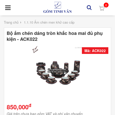
0
›
Trang chủ
1.1.10 Ấm chén men khử cao cấp
Bộ ấm chén dáng tròn khắc hoa mai đủ phụ
kiện - ACK022
Mã: ACK022
đ
850,000
Giá trên chưa bao gồm VAT và phí vận chuyển