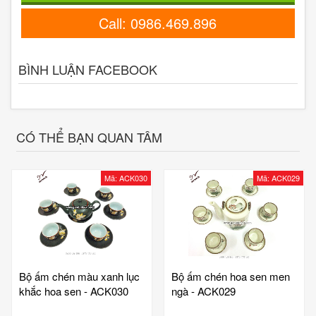
Call: 0986.469.896
BÌNH LUẬN FACEBOOK
CÓ THỂ BẠN QUAN TÂM
Mã: ACK030
Mã: ACK029
Bộ ấm chén màu xanh lục
Bộ ấm chén hoa sen men
khắc hoa sen - ACK030
ngà - ACK029