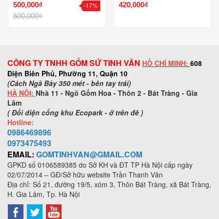
500,000₫
420,000₫
-17%
600,000₫
CÔNG TY TNHH GỐM SỨ TINH VÂN
HỒ CHÍ MINH:
608
Điện Biên Phủ, Phường 11, Quận 10
(Cách Ngã Bảy 350 mét - bên tay trái)
HÀ NỘI:
Nhà 11 - Ngõ Gốm Hoa - Thôn 2 - Bát Tràng - Gia
Lâm
( Đối diện cổng khu Ecopark - ở trên đê )
Hotline:
0986469896
0973
475493
EMAIL:
GOMTINHVAN@GMAIL.COM
GPKD số
0106589385
do Sở KH và ĐT TP Hà Nội cấp ngày
02/07/2014 – GĐ/Sở hữu website Trần Thanh Vân
Địa chỉ: Số 21, đường 19/5, xóm 3, Thôn Bát Tràng, xã Bát Tràng,
H. Gia Lâm, Tp. Hà Nội