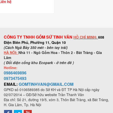
Liên hệ
CÔNG TY TNHH GỐM SỨ TINH VÂN
HỒ CHÍ MINH:
608
Điện Biên Phủ, Phường 11, Quận 10
(Cách Ngã Bảy 350 mét - bên tay trái)
HÀ NỘI:
Nhà 11 - Ngõ Gốm Hoa - Thôn 2 - Bát Tràng - Gia
Lâm
( Đối diện cổng khu Ecopark - ở trên đê )
Hotline:
0986469896
0973
475493
EMAIL:
GOMTINHVAN@GMAIL.COM
GPKD số
0106589385
do Sở KH và ĐT TP Hà Nội cấp ngày
02/07/2014 – GĐ/Sở hữu website Trần Thanh Vân
Địa chỉ: Số 21, đường 19/5, xóm 3, Thôn Bát Tràng, xã Bát Tràng,
H. Gia Lâm, Tp. Hà Nội