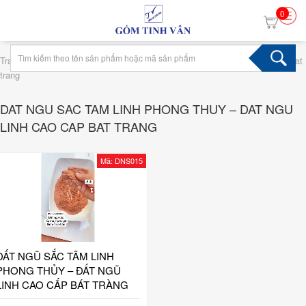
0
›
Trang chủ
Tag dat ngu sac tam linh phong thuy – dat ngu linh cao cap bat
trang
DAT NGU SAC TAM LINH PHONG THUY – DAT NGU
LINH CAO CAP BAT TRANG
Mã: DNS015
ĐẤT NGŨ SẮC TÂM LINH
PHONG THỦY – ĐẤT NGŨ
LINH CAO CẤP BÁT TRÀNG